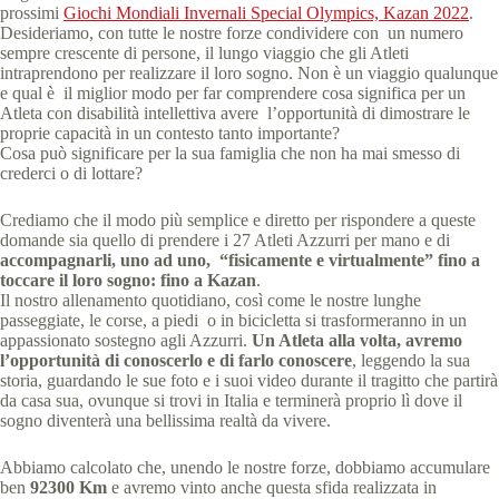
prossimi
Giochi Mondiali Invernali Special Olympics, Kazan 2022
.
Desideriamo, con tutte le nostre forze condividere con un numero
sempre crescente di persone, il lungo viaggio che gli Atleti
intraprendono per realizzare il loro sogno. Non è un viaggio qualunque
e qual è il miglior modo per far comprendere cosa significa per un
Atleta con disabilità intellettiva avere l’opportunità di dimostrare le
proprie capacità in un contesto tanto importante?
Cosa può significare per la sua famiglia che non ha mai smesso di
crederci o di lottare?
Crediamo che il modo più semplice e diretto per rispondere a queste
domande sia quello di prendere i 27 Atleti Azzurri per mano e di
accompagnarli, uno ad uno, “fisicamente e virtualmente” fino a
toccare il loro sogno: fino a Kazan
.
Il nostro allenamento quotidiano, così come le nostre lunghe
passeggiate, le corse, a piedi o in bicicletta si trasformeranno in un
appassionato sostegno agli Azzurri.
Un Atleta alla volta, avremo
l’opportunità di conoscerlo e di farlo conoscere
, leggendo la sua
storia, guardando le sue foto e i suoi video durante il tragitto che partirà
da casa sua, ovunque si trovi in Italia e terminerà proprio lì dove il
sogno diventerà una bellissima realtà da vivere.
Abbiamo calcolato che, unendo le nostre forze, dobbiamo accumulare
ben
92300 Km
e avremo vinto anche questa sfida realizzata in