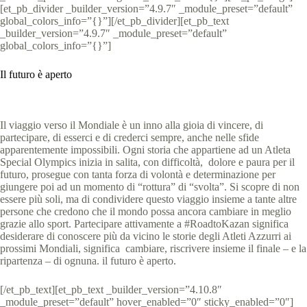
[et_pb_divider _builder_version=”4.9.7″ _module_preset=”default”
global_colors_info=”{}”][/et_pb_divider][et_pb_text
_builder_version=”4.9.7″ _module_preset=”default”
global_colors_info=”{}”]
Il futuro è aperto
Il viaggio verso il Mondiale è un inno alla gioia di vincere, di
partecipare, di esserci e di crederci sempre, anche nelle sfide
apparentemente impossibili. Ogni storia che appartiene ad un Atleta
Special Olympics inizia in salita, con difficoltà, dolore e paura per il
futuro, prosegue con tanta forza di volontà e determinazione per
giungere poi ad un momento di “rottura” di “svolta”. Si scopre di non
essere più soli, ma di condividere questo viaggio insieme a tante altre
persone che credono che il mondo possa ancora cambiare in meglio
grazie allo sport. Partecipare attivamente a #RoadtoKazan significa
desiderare di conoscere più da vicino le storie degli Atleti Azzurri ai
prossimi Mondiali, significa cambiare, riscrivere insieme il finale – e la
ripartenza – di ognuna. il futuro è aperto.
[/et_pb_text][et_pb_text _builder_version=”4.10.8″
_module_preset=”default” hover_enabled=”0″ sticky_enabled=”0″]