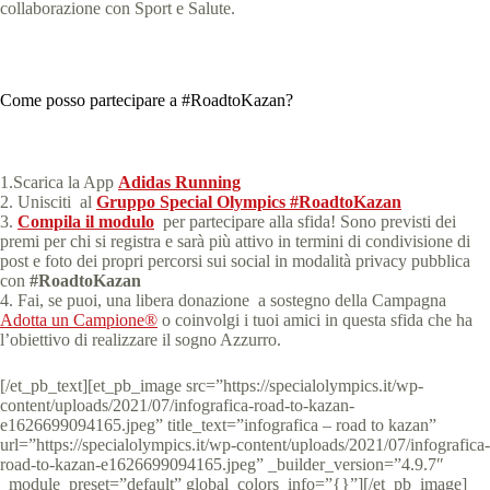
collaborazione con Sport e Salute.
Come posso partecipare a #RoadtoKazan?
1.Scarica la App
Adidas Running
2. Unisciti al
Gruppo Special Olympics #RoadtoKazan
3.
Compila il modulo
per partecipare alla sfida! Sono previsti dei
premi per chi si registra e sarà più attivo in termini di condivisione di
post e foto dei propri percorsi sui social in modalità privacy pubblica
con
#RoadtoKazan
4. Fai, se puoi, una libera donazione a sostegno della Campagna
Adotta un Campione®
o coinvolgi i tuoi amici in questa sfida che ha
l’obiettivo di realizzare il sogno Azzurro.
[/et_pb_text][et_pb_image src=”https://specialolympics.it/wp-
content/uploads/2021/07/infografica-road-to-kazan-
e1626699094165.jpeg” title_text=”infografica – road to kazan”
url=”https://specialolympics.it/wp-content/uploads/2021/07/infografica-
road-to-kazan-e1626699094165.jpeg” _builder_version=”4.9.7″
_module_preset=”default” global_colors_info=”{}”][/et_pb_image]