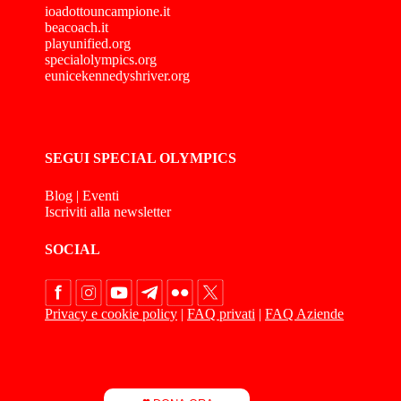
ioadottouncampione.it
beacoach.it
playunified.org
specialolympics.org
eunicekennedyshriver.org
SEGUI SPECIAL OLYMPICS
Blog
|
Eventi
Iscriviti alla newsletter
SOCIAL
Privacy e cookie policy
|
FAQ privati
|
FAQ Aziende