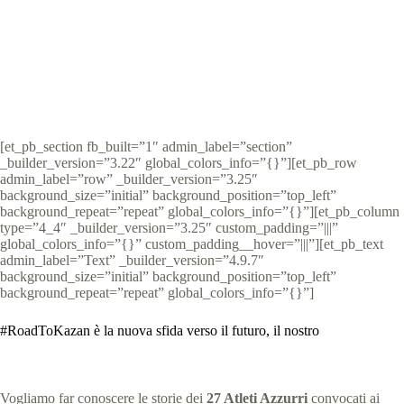
Special Olympics Italia
16 Luglio 2021
News
4 min
[et_pb_section fb_built=”1″ admin_label=”section”
_builder_version=”3.22″ global_colors_info=”{}”][et_pb_row
admin_label=”row” _builder_version=”3.25″
background_size=”initial” background_position=”top_left”
background_repeat=”repeat” global_colors_info=”{}”][et_pb_column
type=”4_4″ _builder_version=”3.25″ custom_padding=”|||”
global_colors_info=”{}” custom_padding__hover=”|||”][et_pb_text
admin_label=”Text” _builder_version=”4.9.7″
background_size=”initial” background_position=”top_left”
background_repeat=”repeat” global_colors_info=”{}”]
#RoadToKazan è la nuova sfida verso il futuro, il nostro
Vogliamo far conoscere le storie dei
27 Atleti Azzurri
convocati ai