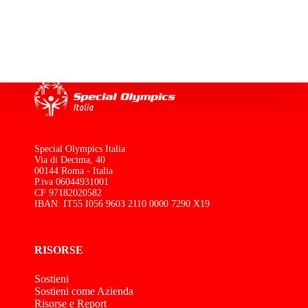
Special Olympics Italia
Via di Decima, 40
00144 Roma - Italia
P.iva 06044931001
CF 97182020582
IBAN: IT55 I056 9603 2110 0000 7290 X19
RISORSE
Sostieni
Sostieni come Azienda
Risorse e Report