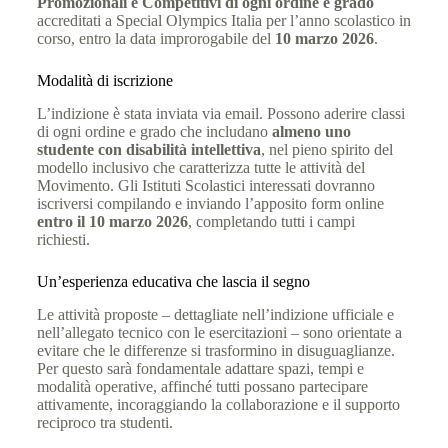
Promozionali e Competitivi di ogni ordine e grado
accreditati a Special Olympics Italia per l’anno scolastico in
corso, entro la data improrogabile del
10 marzo 2026
.
Modalità di iscrizione
L’indizione è stata inviata via email. Possono aderire classi
di ogni ordine e grado che includano
almeno uno
studente con disabilità intellettiva
, nel pieno spirito del
modello inclusivo che caratterizza tutte le attività del
Movimento. Gli Istituti Scolastici interessati dovranno
iscriversi compilando e inviando l’apposito form online
entro il 10 marzo 2026
, completando tutti i campi
richiesti.
Un’esperienza educativa che lascia il segno
Le attività proposte – dettagliate nell’indizione ufficiale e
nell’allegato tecnico con le esercitazioni – sono orientate a
evitare che le differenze si trasformino in disuguaglianze.
Per questo sarà fondamentale adattare spazi, tempi e
modalità operative, affinché tutti possano partecipare
attivamente, incoraggiando la collaborazione e il supporto
reciproco tra studenti.