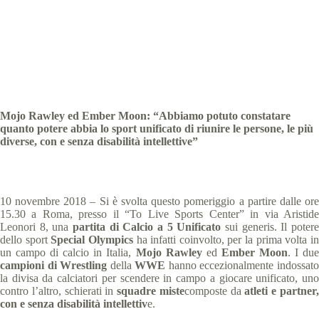
Special Olympics Italia
10 Novembre 2018
comunicati stampa
,
News
2 min
Mojo Rawley ed Ember Moon: “Abbiamo potuto constatare
quanto potere abbia lo sport unificato di riunire le persone, le più
diverse, con e senza disabilità intellettive”
10 novembre 2018 – Si è svolta questo pomeriggio a partire dalle ore
15.30 a Roma, presso il “To Live Sports Center” in via Aristide
Leonori 8, una
partita di Calcio a 5 Unificato
sui generis. Il poter
dello sport
Special Olympics
ha infatti coinvolto, per la prima volta i
un campo di calcio in Italia,
Mojo Rawley
ed
Ember Moon
. I du
campioni di Wrestling
della
WWE
hanno eccezionalmente indossat
la divisa da calciatori per scendere in campo a giocare unificato, uno
contro l’altro, schierati in
squadre miste
composte da
atleti e partner
con e senza disabilità intellettiv
e.