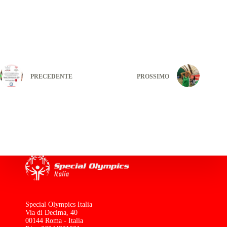
PRECEDENTE
PROSSIMO
Special Olympics Italia
Via di Decima, 40
00144 Roma - Italia