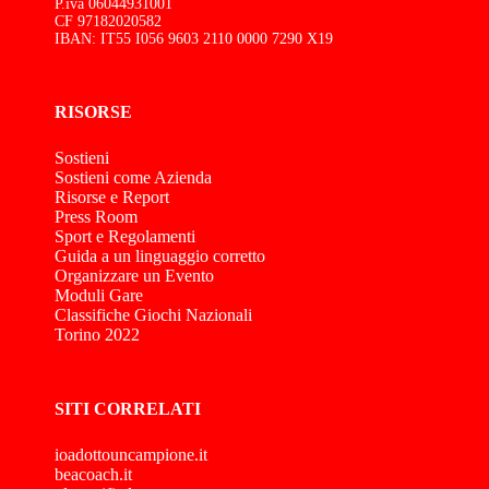
P.iva 06044931001
CF 97182020582
IBAN: IT55 I056 9603 2110 0000 7290 X19
RISORSE
Sostieni
Sostieni come Azienda
Risorse e Report
Press Room
Sport e Regolamenti
Guida a un linguaggio corretto
Organizzare un Evento
Moduli Gare
Classifiche Giochi Nazionali
Torino 2022
SITI CORRELATI
ioadottouncampione.it
beacoach.it