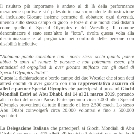
Il risultato più importante è andato al di là della performance
meramente sportiva e si è palesato in una sorprendente dimostrazione
di inclusione.Giocare insieme permette di abbattere ogni diversità,
unendo sullo stesso campo di gioco le forze di due mondi così distanti
come quello di Special Olympics e del Wrestling. Il comune
denominatore è stato senz’altro la “lotta”, rivolta questa volta alla
discriminazione e al pregiudizio nei confronti delle persone con
disabilità intellettive.
“
Abbiamo potuto constatare con i nostri stessi occhi quanto potere
abbia lo sport di riunire le persone e non potremmo essere più
entusiasti ed orgogliosi di aver giocato unificato con gli atleti di
Special Olympics Italia!
”
Questa la dichiarazione a bordo campo dei due Wrestler che si son detti
altresì onorati di aver giocato con una
rappresentativa azzurra di
atleti e partner Special Olympics
che parteciperà ai prossimi
Gioch
Mondiali Estivi
ad
Abu Dhabi
,
dal 14 al 21 marzo 2019
, portand
alti i colori del nostro Paese. Parteciperanno circa 7.000 atleti Special
Olympics provenienti da tutto il mondo e i loro 2.500 coach. Lo stesso
Abu Dhabi coinvolgerà circa 20.000 volontari e fino a 500.000
spettatori.
La
Delegazione Italiana
che parteciperà ai Giochi Mondiali di Ab
Dhabi è composta da
115 atleti
, 39 tecnici e 3 delegati per un totale d