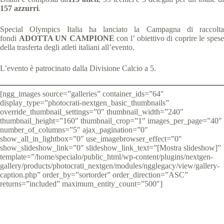
157 azzurri
.
Special Olympics Italia ha lanciato la Campagna di raccolta
fondi
ADOTTA UN CAMPIONE
con l’ obiettivo di coprire le spes
della trasferta degli atleti italiani all’evento.
L’evento è patrocinato dalla Divisione Calcio a 5.
[ngg_images source=”galleries” container_ids=”64″
display_type=”photocrati-nextgen_basic_thumbnails”
override_thumbnail_settings=”0″ thumbnail_width=”240″
thumbnail_height=”160″ thumbnail_crop=”1″ images_per_page=”40″
number_of_columns=”5″ ajax_pagination=”0″
show_all_in_lightbox=”0″ use_imagebrowser_effect=”0″
show_slideshow_link=”0″ slideshow_link_text=”[Mostra slideshow]”
template=”/home/specialo/public_html/wp-content/plugins/nextgen-
gallery/products/photocrati_nextgen/modules/ngglegacy/view/gallery-
caption.php” order_by=”sortorder” order_direction=”ASC”
returns=”included” maximum_entity_count=”500″]