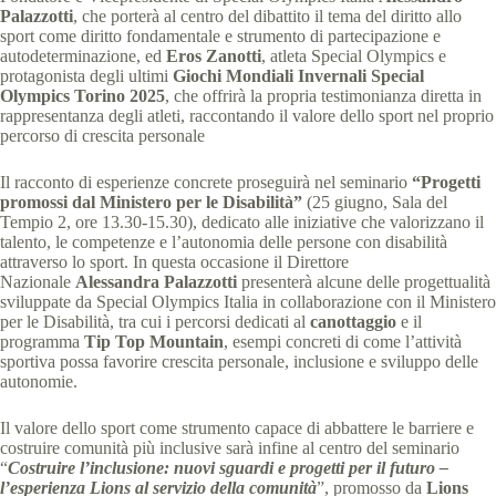
Palazzotti
, che porterà al centro del dibattito il tema del diritto allo
sport come diritto fondamentale e strumento di partecipazione e
autodeterminazione, ed
Eros Zanotti
, atleta Special Olympics e
protagonista degli ultimi
Giochi Mondiali Invernali Special
Olympics Torino 2025
, che offrirà la propria testimonianza diretta in
rappresentanza degli atleti, raccontando il valore dello sport nel proprio
percorso di crescita personale
Il racconto di esperienze concrete proseguirà nel seminario
“Progetti
promossi dal Ministero per le Disabilità”
(25 giugno, Sala del
Tempio 2, ore 13.30-15.30), dedicato alle iniziative che valorizzano il
talento, le competenze e l’autonomia delle persone con disabilità
attraverso lo sport. In questa occasione il Direttore
Nazionale
Alessandra Palazzotti
presenterà alcune delle progettualità
sviluppate da Special Olympics Italia in collaborazione con il Ministero
per le Disabilità, tra cui i percorsi dedicati al
canottaggio
e il
programma
Tip Top Mountain
, esempi concreti di come l’attività
sportiva possa favorire crescita personale, inclusione e sviluppo delle
autonomie.
Il valore dello sport come strumento capace di abbattere le barriere e
costruire comunità più inclusive sarà infine al centro del seminario
“
Costruire l’inclusione: nuovi sguardi e progetti per il futuro –
l’esperienza Lions al servizio della comunità
”, promosso da
Lions