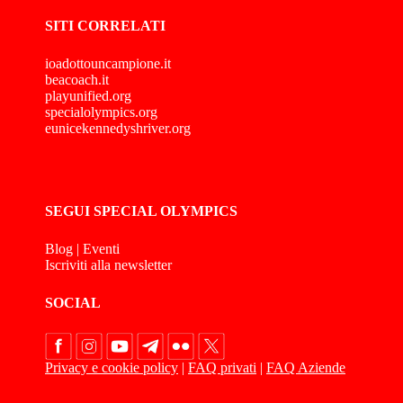
SITI CORRELATI
ioadottouncampione.it
beacoach.it
playunified.org
specialolympics.org
eunicekennedyshriver.org
SEGUI SPECIAL OLYMPICS
Blog
|
Eventi
Iscriviti alla newsletter
SOCIAL
Privacy e cookie policy
|
FAQ privati
|
FAQ Aziende