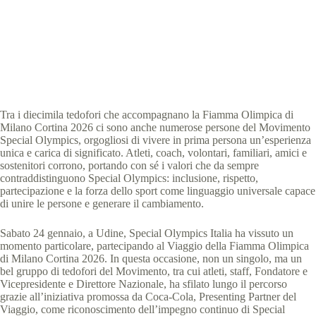
Special Olympics Italia
26 Gennaio 2026
News
,
News Friuli Venezia Giulia
2 min
Tra i diecimila tedofori che accompagnano la Fiamma Olimpica di
Milano Cortina 2026 ci sono anche numerose persone del Movimento
Special Olympics, orgogliosi di vivere in prima persona un’esperienza
unica e carica di significato. Atleti, coach, volontari, familiari, amici e
sostenitori corrono, portando con sé i valori che da sempre
contraddistinguono Special Olympics: inclusione, rispetto,
partecipazione e la forza dello sport come linguaggio universale capace
di unire le persone e generare il cambiamento.
Sabato 24 gennaio, a Udine, Special Olympics Italia ha vissuto un
momento particolare, partecipando al Viaggio della Fiamma Olimpica
di Milano Cortina 2026. In questa occasione, non un singolo, ma un
bel gruppo di tedofori del Movimento, tra cui atleti, staff, Fondatore e
Vicepresidente e Direttore Nazionale, ha sfilato lungo il percorso
grazie all’iniziativa promossa da Coca-Cola, Presenting Partner del
Viaggio, come riconoscimento dell’impegno continuo di Special