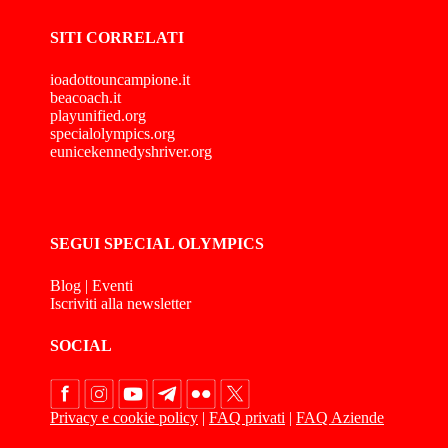
SITI CORRELATI
ioadottouncampione.it
beacoach.it
playunified.org
specialolympics.org
eunicekennedyshriver.org
SEGUI SPECIAL OLYMPICS
Blog
|
Eventi
Iscriviti alla newsletter
SOCIAL
Privacy e cookie policy
|
FAQ privati
|
FAQ Aziende