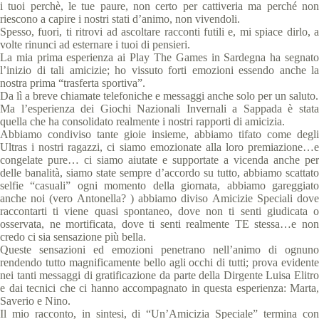
i tuoi perchè, le tue paure, non certo per cattiveria ma perché non
riescono a capire i nostri stati d’animo, non vivendoli.
Spesso, fuori, ti ritrovi ad ascoltare racconti futili e, mi spiace dirlo, a
volte rinunci ad esternare i tuoi di pensieri.
La mia prima esperienza ai Play The Games in Sardegna ha segnato
l’inizio di tali amicizie; ho vissuto forti emozioni essendo anche la
nostra prima “trasferta sportiva”.
Da lì a breve chiamate telefoniche e messaggi anche solo per un saluto.
Ma l’esperienza dei Giochi Nazionali Invernali a Sappada è stata
quella che ha consolidato realmente i nostri rapporti di amicizia.
Abbiamo condiviso tante gioie insieme, abbiamo tifato come degli
Ultras i nostri ragazzi, ci siamo emozionate alla loro premiazione…e
congelate pure… ci siamo aiutate e supportate a vicenda anche per
delle banalità, siamo state sempre d’accordo su tutto, abbiamo scattato
selfie “casuali” ogni momento della giornata, abbiamo gareggiato
anche noi (vero Antonella? ) abbiamo diviso Amicizie Speciali dove
raccontarti ti viene quasi spontaneo, dove non ti senti giudicata o
osservata, ne mortificata, dove ti senti realmente TE stessa…e non
credo ci sia sensazione più bella.
Queste sensazioni ed emozioni penetrano nell’animo di ognuno
rendendo tutto magnificamente bello agli occhi di tutti; prova evidente
nei tanti messaggi di gratificazione da parte della Dirgente Luisa Elitro
e dai tecnici che ci hanno accompagnato in questa esperienza: Marta,
Saverio e Nino.
Il mio racconto, in sintesi, di “Un’Amicizia Speciale” termina con