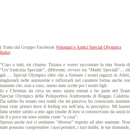
Special Olympics Italia
4 Aprile 2020
News
,
Testimonianze di genitori
2 min
( Tratto dal Gruppo Facebook
Volontari e Amici Special Olympics
Italia
)
“Ciao a tutti, mi chiamo Tiziana e vorrei raccontare la mia Storia di
“Un’Amicizia Speciale”, differente, ovvero tra “Madri Speciali”… eh
già … Special Olympics oltre che a formare i nostri ragazzi in Atleti,
migliorarli nelle autonomie e rafforzarli nel carattere forma anche noi
mamme che, non a caso, siamo state scelte per i nostri figli.
Io e Christian da circa un anno siamo entrati a far parte del Team
Special Olympics della Polisportiva Andromeda di Reggio Calabria.
Da subito ho notato una realtà che mi piaceva; ho conosciuto mamme
(mai viste prime) dove il feeling era nell’aria, lo percepivo. Mi hanno
fatta sentire subito a mio agio (molte di loro si conoscevano da anni) io
da lì a poco mi sono sentita come “a casa”.
Spesso anche noi ci sentiamo “diverse” rispetto ad altre mamme. Non
tutte possono comprendere i tuoi pensieri, i tuoi dubbi, le tue domande,