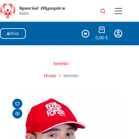
Shop
0,00
€
berretto
Home
berretto