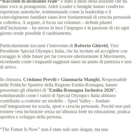
“Racconti di inclusione reale”
è stato il titolo della sessione che ha
dato voce ai protagonisti. Atleti Leader e famiglie hanno condiviso
esperienze autentiche, testimoniando come la leadership e il
coinvolgimento familiare siano leve fondamentali di crescita personale
e collettiva. A seguire, il focus sui volontari – definiti pilastri
dell’inclusione – ha messo in luce l’impegno e la passione di chi ogni
giorno rende possibile il cambiamento.
Particolarmente toccante l’intervento di
Roberto Ghiretti
, Vice
Presidente Special Olympics Italia, che ha invitato ad accogliere con
coraggio le sfide future per far crescere ulteriormente il Movimento,
ricordando come i traguardi raggiunti siano un punto di partenza e non
di arrivo.
In chiusura,
Cristiano Previti
e
Gianmaria Manghi
, Responsabile
delle Politiche Sportive della Regione Emilia-Romagna, hanno
presentato gli obiettivi di “
Emilia-Romagna Inclusiva 2026
”,
sottolineando come i valori di Special Olympics Italia abbiano
contribuito a costruire un modello – Sport Valley – fondato
sull’integrazione tra scuola, sport e crescita personale. Perché non può
esistere vera inclusione senza un’alleanza forte tra educazione, pratica
sportiva e sviluppo della persona.
“The Future Is Now” non è stato solo uno slogan, ma una