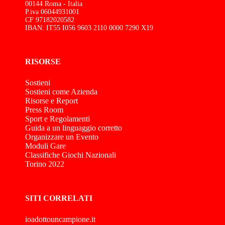
00144 Roma - Italia
P.iva 06044931001
CF 97182020582
IBAN: IT55 I056 9603 2110 0000 7290 X19
RISORSE
Sostieni
Sostieni come Azienda
Risorse e Report
Press Room
Sport e Regolamenti
Guida a un linguaggio corretto
Organizzare un Evento
Moduli Gare
Classifiche Giochi Nazionali
Torino 2022
SITI CORRELATI
ioadottouncampione.it