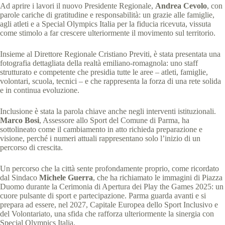
Ad aprire i lavori il nuovo Presidente Regionale,
Andrea Cevolo
, con
parole cariche di gratitudine e responsabilità: un grazie alle famiglie,
agli atleti e a Special Olympics Italia per la fiducia ricevuta, vissuta
come stimolo a far crescere ulteriormente il movimento sul territorio.
Insieme al Direttore Regionale Cristiano Previti, è stata presentata una
fotografia dettagliata della realtà emiliano-romagnola: uno staff
strutturato e competente che presidia tutte le aree – atleti, famiglie,
volontari, scuola, tecnici – e che rappresenta la forza di una rete solida
e in continua evoluzione.
Inclusione è stata la parola chiave anche negli interventi istituzionali.
Marco Bosi
, Assessore allo Sport del Comune di Parma, ha
sottolineato come il cambiamento in atto richieda preparazione e
visione, perché i numeri attuali rappresentano solo l’inizio di un
percorso di crescita.
Un percorso che la città sente profondamente proprio, come ricordato
dal Sindaco
Michele Guerra
, che ha richiamato le immagini di Piazza
Duomo durante la Cerimonia di Apertura dei Play the Games 2025: un
cuore pulsante di sport e partecipazione. Parma guarda avanti e si
prepara ad essere, nel 2027, Capitale Europea dello Sport Inclusivo e
del Volontariato, una sfida che rafforza ulteriormente la sinergia con
Special Olympics Italia.