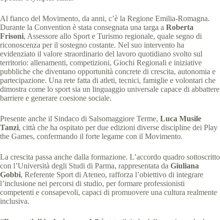
Al fianco del Movimento, da anni, c’è la Regione Emilia-Romagna.
Durante la Convention è stata consegnata una targa a
Roberta
Frisoni
, Assessore allo Sport e Turismo regionale, quale segno di
riconoscenza per il sostegno costante. Nel suo intervento ha
evidenziato il valore straordinario del lavoro quotidiano svolto sul
territorio: allenamenti, competizioni, Giochi Regionali e iniziative
pubbliche che diventano opportunità concrete di crescita, autonomia e
partecipazione. Una rete fatta di atleti, tecnici, famiglie e volontari che
dimostra come lo sport sia un linguaggio universale capace di abbattere
barriere e generare coesione sociale.
Presente anche il Sindaco di Salsomaggiore Terme,
Luca Musile
Tanzi
, città che ha ospitato per due edizioni diverse discipline dei Play
the Games, confermando il forte legame con il Movimento.
La crescita passa anche dalla formazione. L’accordo quadro sottoscritto
con l’Università degli Studi di Parma, rappresentata da
Giuliana
Gobbi
, Referente Sport di Ateneo, rafforza l’obiettivo di integrare
l’inclusione nei percorsi di studio, per formare professionisti
competenti e consapevoli, capaci di promuovere una cultura realmente
inclusiva.