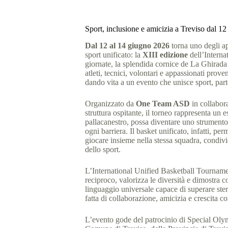
Sport, inclusione e amicizia a Treviso dal 1
Dal 12 al 14 giugno 2026
torna uno degli ap
sport unificato: la
XIII edizione
dell’Interna
giornate, la splendida cornice de La Ghirada 
atleti, tecnici, volontari e appassionati prove
dando vita a un evento che unisce sport, part
Organizzato da
One Team ASD
in collabo
struttura ospitante, il torneo rappresenta un 
pallacanestro, possa diventare uno strumento 
ogni barriera. Il basket unificato, infatti, perm
giocare insieme nella stessa squadra, condivi
dello sport.
L’International Unified Basketball Tourname
reciproco, valorizza le diversità e dimostra 
linguaggio universale capace di superare ster
fatta di collaborazione, amicizia e crescita c
L’evento gode del patrocinio di Special Oly