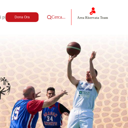
i più
Cerca...
Dona Ora
Area Riservata Team