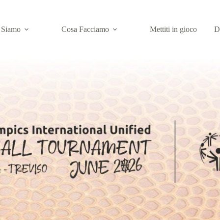
 Siamo
Cosa Facciamo
Mettiti in gioco
D