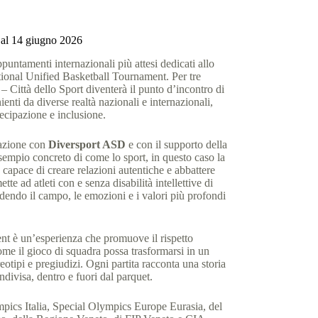
2 al 14 giugno 2026
puntamenti internazionali più attesi dedicati allo
tional Unified Basketball Tournament. Per tre
– Città dello Sport diventerà il punto d’incontro di
nienti da diverse realtà nazionali e internazionali,
ecipazione e inclusione.
razione con
Diversport ASD
e con il supporto della
esempio concreto di come lo sport, in questo caso la
capace di creare relazioni autentiche e abbattere
ette ad atleti con e senza disabilità intellettive di
dendo il campo, le emozioni e i valori più profondi
nt è un’esperienza che promuove il rispetto
come il gioco di squadra possa trasformarsi in un
eotipi e pregiudizi. Ogni partita racconta una storia
ondivisa, dentro e fuori dal parquet.
mpics Italia, Special Olympics Europe Eurasia, del