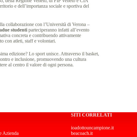
so, della Regione Veneto, di FIP Veneto e CIA
ritorio e dell’importanza sociale e sportiva del
lla collaborazione con l’Università di Verona –
adue studenti
parteciperanno infatti all’evento
mativa concreta e contribuendo attivamente
o con atleti, staff e volontari.
ma edizione? Lo sport unisce. Attraverso il basket,
incontro e inclusione, promuovendo una cultura
tere al centro il valore di ogni persona.
SITI CORRELATI
ioadottouncampione.it
e Azienda
beacoach.it