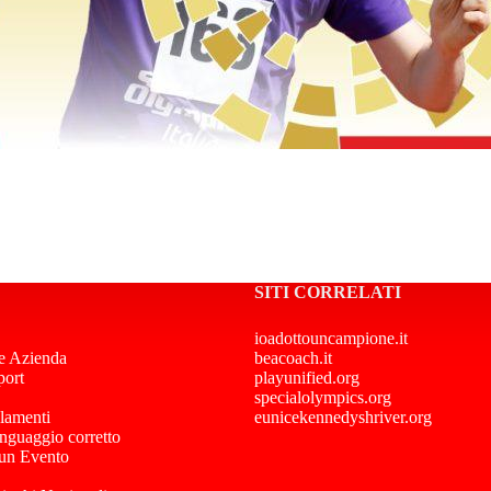
SITI CORRELATI
ioadottouncampione.it
e Azienda
beacoach.it
port
playunified.org
specialolympics.org
lamenti
eunicekennedyshriver.org
inguaggio corretto
 un Evento