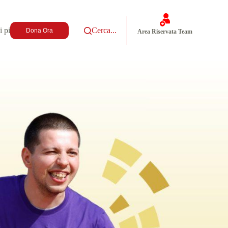
i più
Cerca...
Dona Ora
Area Riservata Team