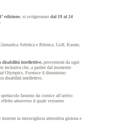
1ª edizione
, si svolgeranno
dal 19 al 24
o
.
nnastica Artistica e Ritmica, Golf, Karate,
disabilità intellettive,
provenienti da ogni
ente inclusiva che, a partire dal momento
ecial Olympics. Fornisce il dinamismo
 disabilità intellettive.
 spettacolo faranno da cornice all’arrivo
ffetto attraverso il quale verranno
ere insieme la meravigliosa atmosfera gioiosa e