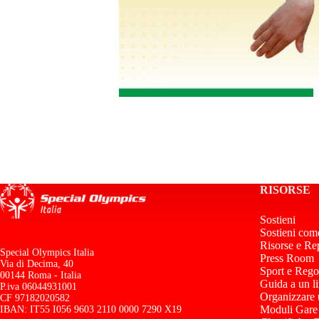
RISORSE
Sostieni
Sostieni com
Risorse e Re
Special Olympics Italia
Press Room
Via di Decima, 40
Sport e Rego
00144 Roma - Italia
Guida a un l
P.iva 06044931001
Organizzare
CF 97182020582
Moduli Gare
IBAN: IT55 I056 9603 2110 0000 7290 X19