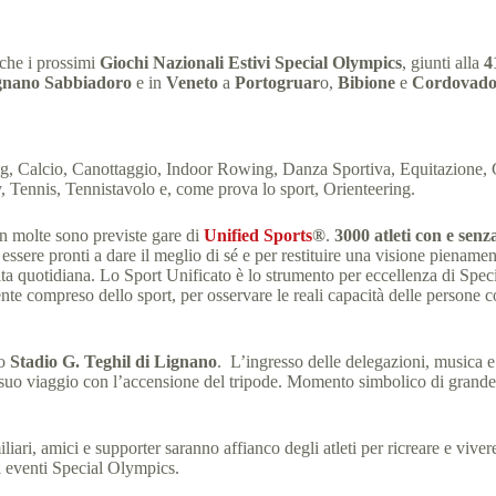
 che i prossimi
Giochi Nazionali Estivi Special Olympics
, giunti alla
4
gnano Sabbiadoro
e in
Veneto
a
Portogruar
o,
Bibione
e
Cordovad
, Calcio, Canottaggio, Indoor Rowing, Danza Sportiva, Equitazione, Gi
Tennis, Tennistavolo e, come prova lo sport, Orienteering.
In molte sono previste gare di
Unified Sports
®
.
3000 atleti con e senza 
 essere pronti a dare il meglio di sé e per restituire una visione pienam
 vita quotidiana. Lo Sport Unificato è lo strumento per eccellenza di Sp
nte compreso dello sport, per osservare le reali capacità delle persone con
lo
Stadio G. Teghil di Lignano
. L’ingresso delle delegazioni, musica e
 suo viaggio con l’accensione del tripode. Momento simbolico di grande e
iliari, amici e supporter saranno affianco degli atleti per ricreare e viv
li eventi Special Olympics.