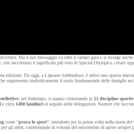
e divertirsi. Ma il suo messaggio va oltre il campo gara e si rivolge anche 
, che raccontano il significato più vero di Special Olympics: creare opp
esta edizione. Da oggi, a Lignano Sabbiadoro, è attivo uno spazio interame
che rappresenta simbolicamente il ruolo fondamentale delle famiglie nel
ntellettive
, nel frattempo, si stanno cimentando in
21 discipline sportiv
i
e circa
1400 familiari
al seguito delle delegazioni. Numeri che raccon
ng
come “
prova lo sport
”, introdotto per la prima volta nella storia 
per gli atleti, confermando la volontà del movimento di aprire sempre pi