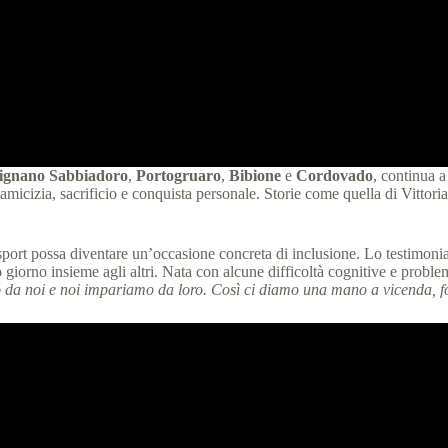
ignano Sabbiadoro
,
Portogruaro
,
Bibione
e
Cordovado
, continua a
a, amicizia, sacrificio e conquista personale. Storie come quella di Vittor
lo sport possa diventare un’occasione concreta di inclusione. Lo testimon
 giorno insieme agli altri. Nata con alcune difficoltà cognitive e problem
o da noi e noi impariamo da loro. Così ci diamo una mano a vicenda, 