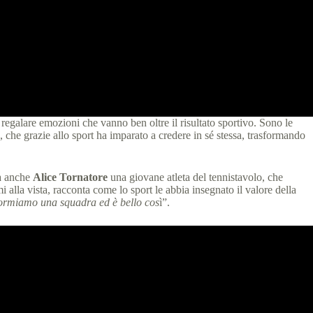
 regalare emozioni che vanno ben oltre il risultato sportivo. Sono le
ia, che grazie allo sport ha imparato a credere in sé stessa, trasformando
ia anche
Alice Tornatore
una giovane atleta del tennistavolo, che
i alla vista, racconta come lo sport le abbia insegnato il valore della
formiamo una squadra ed è bello cos
ì”.