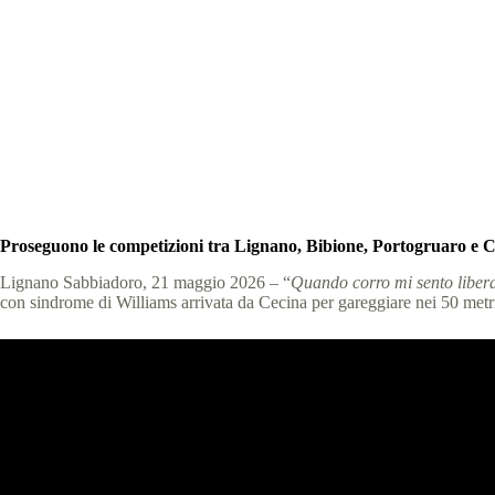
41° Giochi Nazionali 
Special Olympic
Proseguono le competizioni tra Lignano, Bibione, Portogruaro e Cor
Lignano Sabbiadoro, 21 maggio 2026 – “
Quando corro mi sento libera.
con sindrome di Williams arrivata da Cecina per gareggiare nei 50 metri 