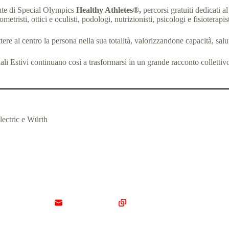
ute di Special Olympics
Healthy Athletes®,
percorsi gratuiti dedicati a
metristi, ottici e oculisti, podologi, nutrizionisti, psicologi e fisioterapist
e al centro la persona nella sua totalità, valorizzandone capacità, salute
nali Estivi continuano così a trasformarsi in un grande racconto collettiv
Electric e Würth