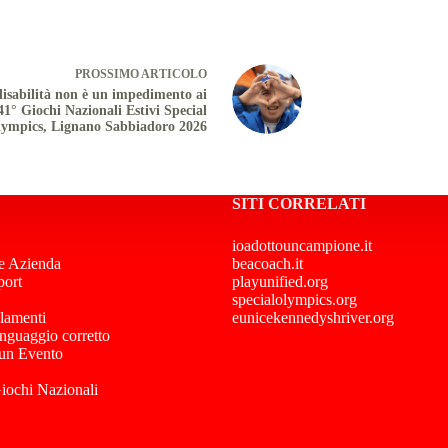
PROSSIMO
ARTICOLO
disabilità non è un impedimento ai
41° Giochi Nazionali Estivi Special
ympics, Lignano Sabbiadoro 2026
SITI CORRELATI
ioadottouncampione.it
e Azienda
beacoach.it
port
playunified.org
specialolympics.org
lamenti
eunicekennedyshriver.org
inguaggio corretto
 un Evento
Giochi Nazionali