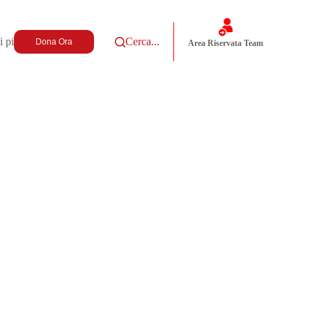
i più
Cerca...
Dona Ora
Area Riservata Team