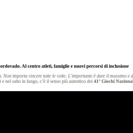
Estivi Special Olympics, seconda giornata tra gare e storie di rinascita
s Italia
21 Maggio 2026
comunicati stampa
,
News
3
dovado. Al centro atleti, famiglie e nuovi percorsi di inclusione
 Non importa vincere tutte le volte. L’importante è dare il massimo e di
e nel salto in lungo, c’è il senso più autentico dei
41° Giochi Nazional