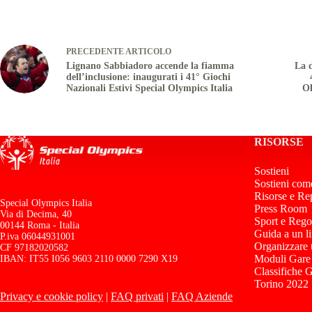
PRECEDENTE
ARTICOLO
Lignano Sabbiadoro accende la fiamma
La 
dell’inclusione: inaugurati i 41° Giochi
Nazionali Estivi Special Olympics Italia
Ol
RISORSE
Sostieni
Sostieni com
Risorse e Re
Special Olympics Italia
Press Room
Via di Decima, 40
Sport e Rego
00144 Roma - Italia
Guida a un l
P.iva 06044931001
Organizzare
CF 97182020582
Moduli Gare
IBAN: IT55 I056 9603 2110 0000 7290 X19
Classifiche 
Torino 2022
Privacy e cookie policy
|
FAQ privati
|
FAQ Aziende