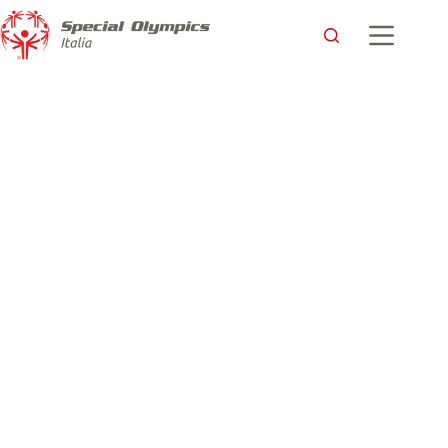
La disabilità non è un impedimento ai 41° Giochi Nazionali
Estivi Special Olympics, Lignano Sabbiadoro 2026