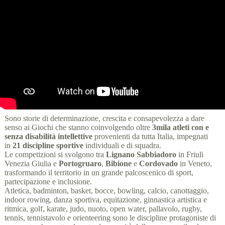
Sono storie di determinazione, crescita e consapevolezza a dare
senso ai Giochi che stanno coinvolgendo oltre
3mila atleti con e
senza disabilità intellettive
provenienti da tutta Italia, impegnati
in
21 discipline sportive
individuali e di squadra.
Le competizioni si svolgono tra
Lignano Sabbiadoro
in Friuli
Venezia Giulia e
Portogruaro
,
Bibione
e
Cordovado
in Veneto,
trasformando il territorio in un grande palcoscenico di sport,
partecipazione e inclusione.
Atletica, badminton, basket, bocce, bowling, calcio, canottaggio,
indoor rowing, danza sportiva, equitazione, ginnastica artistica e
ritmica, golf, karate, judo, nuoto, open water, pallavolo, rugby,
tennis, tennistavolo e orienteering sono le discipline protagoniste di