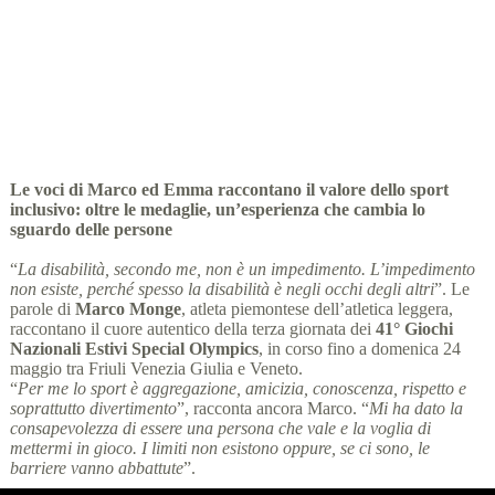
Special Olympics Italia
22 Maggio 2026
comunicati stampa
,
News
4 min
Le voci di Marco ed Emma raccontano il valore dello sport
inclusivo: oltre le medaglie, un’esperienza che cambia lo
sguardo delle persone
“
La disabilità, secondo me, non è un impedimento. L’impedimento
non esiste, perché spesso la disabilità è negli occhi degli altri
”. Le
parole di
Marco Monge
, atleta piemontese dell’atletica leggera,
raccontano il cuore autentico della terza giornata dei
41° Giochi
Nazionali Estivi Special Olympics
, in corso fino a domenica 24
maggio tra Friuli Venezia Giulia e Veneto.
“
Per me lo sport è aggregazione, amicizia, conoscenza, rispetto e
soprattutto divertimento
”, racconta ancora Marco. “
Mi ha dato la
consapevolezza di essere una persona che vale e la voglia di
mettermi in gioco. I limiti non esistono oppure, se ci sono, le
barriere vanno abbattute
”.