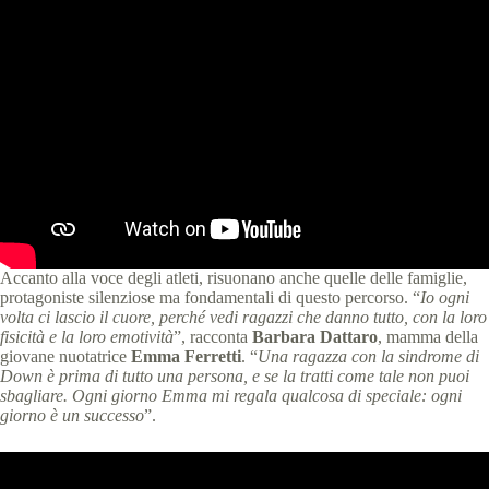
Accanto alla voce degli atleti, risuonano anche quelle delle famiglie,
protagoniste silenziose ma fondamentali di questo percorso. “
Io ogni
volta ci lascio il cuore, perché vedi ragazzi che danno tutto, con la loro
fisicità e la loro emotività
”, racconta
Barbara Dattaro
, mamma della
giovane nuotatrice
Emma Ferretti
. “
Una ragazza con la sindrome di
Down è prima di tutto una persona, e se la tratti come tale non puoi
sbagliare. Ogni giorno Emma mi regala qualcosa di speciale: ogni
giorno è un successo
”.