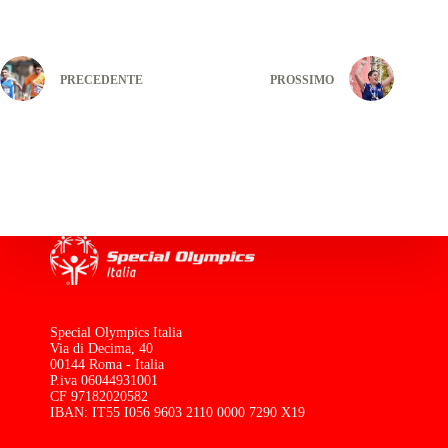
PRECEDENTE
PROSSIMO
Special Olympics Italia
Via di Decima, 40
00144 Roma - Italia
P.iva 06044931001
CF 97182020582
IBAN: IT55 I056 9603 2110 0000 7290 X19