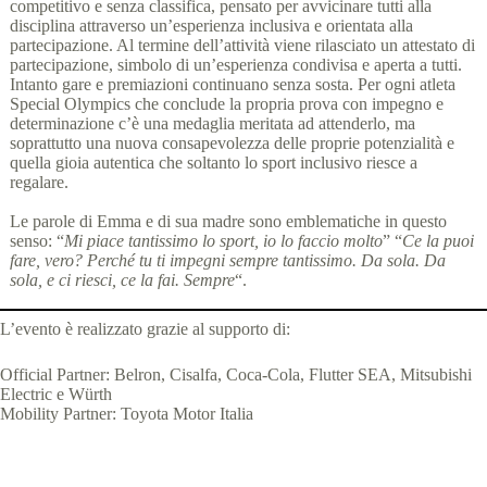
competitivo e senza classifica, pensato per avvicinare tutti alla
disciplina attraverso un’esperienza inclusiva e orientata alla
partecipazione. Al termine dell’attività viene rilasciato un attestato di
partecipazione, simbolo di un’esperienza condivisa e aperta a tutti.
Intanto gare e premiazioni continuano senza sosta. Per ogni atleta
Special Olympics che conclude la propria prova con impegno e
determinazione c’è una medaglia meritata ad attenderlo, ma
soprattutto una nuova consapevolezza delle proprie potenzialità e
quella gioia autentica che soltanto lo sport inclusivo riesce a
regalare.
Le parole di Emma e di sua madre sono emblematiche in questo
senso: “
Mi piace tantissimo lo sport, io lo faccio molto
” “
Ce la puoi
fare, vero? Perché tu ti impegni sempre tantissimo. Da sola. Da
sola, e ci riesci, ce la fai. Sempre
“.
L’evento è realizzato grazie al supporto di:
Official Partner: Belron, Cisalfa, Coca-Cola, Flutter SEA, Mitsubishi
Electric e Würth
Mobility Partner: Toyota Motor Italia