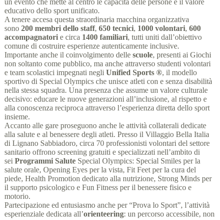
un evento che mette al centro le capacità delle persone e il valore
educativo dello sport unificato.
A tenere accesa questa straordinaria macchina organizzativa
sono
200 membri dello staff
,
650 tecnici
,
1000 volontari
,
600
accompagnatori
e circa
1400 familiari
, tutti uniti dall’obiettivo
comune di costruire esperienze autenticamente inclusive.
Importante anche il coinvolgimento delle
scuole
, presenti ai Giochi
non soltanto come pubblico, ma anche attraverso studenti volontari
e team scolastici impegnati negli
Unified Sports ®
, il modello
sportivo di Special Olympics che unisce atleti con e senza disabilità
nella stessa squadra. Una presenza che assume un valore culturale
decisivo: educare le nuove generazioni all’inclusione, al rispetto e
alla conoscenza reciproca attraverso l’esperienza diretta dello sport
insieme.
Accanto alle gare proseguono anche le attività collaterali dedicate
alla salute e al benessere degli atleti. Presso il Villaggio Bella Italia
di Lignano Sabbiadoro, circa 70 professionisti volontari del settore
sanitario offrono screening gratuiti e specializzati nell’ambito di
sei
Programmi Salute
Special Olympics: Special Smiles per la
salute orale, Opening Eyes per la vista, Fit Feet per la cura del
piede, Health Promotion dedicato alla nutrizione, Strong Minds per
il supporto psicologico e Fun Fitness per il benessere fisico e
motorio.
Partecipazione ed entusiasmo anche per “Prova lo Sport”, l’attività
esperienziale dedicata all’
orienteering
: un percorso accessibile, non