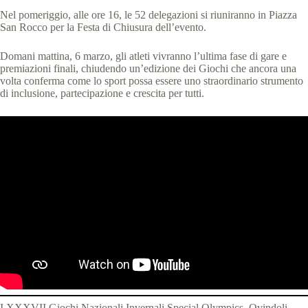
Nel pomeriggio, alle ore 16, le 52 delegazioni si riuniranno in Piazza
San Rocco per la Festa di Chiusura dell’evento.
Domani mattina, 6 marzo, gli atleti vivranno l’ultima fase di gare e
premiazioni finali, chiudendo un’edizione dei Giochi che ancora una
volta conferma come lo sport possa essere uno straordinario strumento
di inclusione, partecipazione e crescita per tutti.
I XXXVII Giochi Nazionali Invernali Special Olympics, Ovindoli