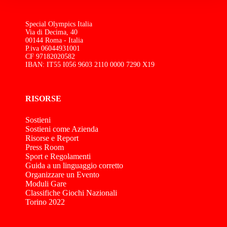
Special Olympics Italia
Via di Decima, 40
00144 Roma - Italia
P.iva 06044931001
CF 97182020582
IBAN: IT55 I056 9603 2110 0000 7290 X19
RISORSE
Sostieni
Sostieni come Azienda
Risorse e Report
Press Room
Sport e Regolamenti
Guida a un linguaggio corretto
Organizzare un Evento
Moduli Gare
Classifiche Giochi Nazionali
Torino 2022