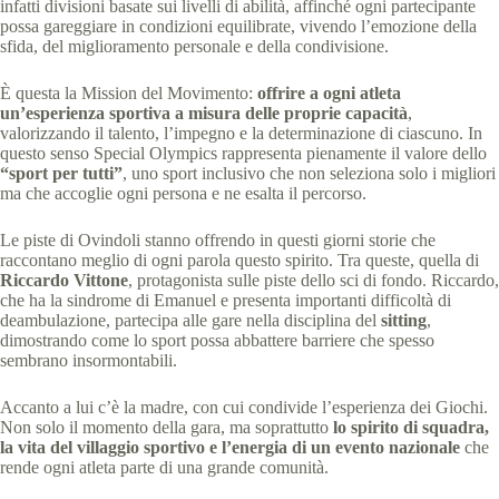
infatti divisioni basate sui livelli di abilità, affinché ogni partecipante
possa gareggiare in condizioni equilibrate, vivendo l’emozione della
sfida, del miglioramento personale e della condivisione.
È questa la Mission del Movimento:
offrire a ogni atleta
un’esperienza sportiva a misura delle proprie capacità
,
valorizzando il talento, l’impegno e la determinazione di ciascuno. In
questo senso Special Olympics rappresenta pienamente il valore dello
“sport per tutti”
, uno sport inclusivo che non seleziona solo i migliori
ma che accoglie ogni persona e ne esalta il percorso.
Le piste di Ovindoli stanno offrendo in questi giorni storie che
raccontano meglio di ogni parola questo spirito. Tra queste, quella di
Riccardo Vittone
, protagonista sulle piste dello sci di fondo. Riccardo,
che ha la sindrome di Emanuel e presenta importanti difficoltà di
deambulazione, partecipa alle gare nella disciplina del
sitting
,
dimostrando come lo sport possa abbattere barriere che spesso
sembrano insormontabili.
Accanto a lui c’è la madre, con cui condivide l’esperienza dei Giochi.
Non solo il momento della gara, ma soprattutto
lo spirito di squadra,
la vita del villaggio sportivo e l’energia di un evento nazionale
che
rende ogni atleta parte di una grande comunità.