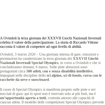
Special Olympics Italia
5 Marzo 2026
comunicati stampa
,
News
,
News Abruzzo
3 min
A Ovindoli la terza giornata dei XXXVII Giochi Nazionali Invernali
celebra il valore della partecipazione. La storia di Riccardo Vittone
racconta il valore di competere ad ogni livello di abilità.
Ovindoli, 5 marzo 2026
– Una giornata intensa di gare, emozioni e
premiazioni ha caratterizzato la terza giornata dei
XXXVII Giochi
Nazionali Invernali Special Olympics
, in corso a Ovindoli e che si
concluderanno domani, 6 marzo. Sulle piste abruzzesi sono
protagonisti circa
500 atleti, con e senza disabilità intellettive
,
impegnati nelle discipline dello
sci alpino, sci di fondo, corsa con le
racchette da neve e snowboard
.
Il cuore di Special Olympics si manifesta proprio sulle piste e nei
tracciati di gara: qui lo sport non è riservato solo ai più forti, ma è
un’opportunità aperta a tutti
, costruita attorno alle capacità di
ciascun atleta. Il modello delle competizioni Special Olympics prevede