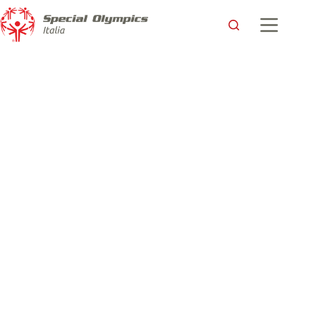
Ovindoli celebra lo sport inclusivo: in corso le gare e le
premiazioni ai XXXVII Giochi Nazionali Invernali Special
Olympics
Special Olympics Italia
4 Marzo 2026