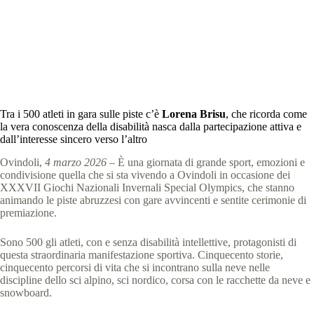
News
,
comunicati stampa
,
News Abruzzo
,
News
Sardegna
3 min
Tra i 500 atleti in gara sulle piste c’è
Lorena Brisu
, che ricorda come
la vera conoscenza della disabilità nasca dalla partecipazione attiva e
dall’interesse sincero verso l’altro
Ovindoli,
4 marzo 2026
– È una giornata di grande sport, emozioni e
condivisione quella che si sta vivendo a Ovindoli in occasione dei
XXXVII Giochi Nazionali Invernali Special Olympics, che stanno
animando le piste abruzzesi con gare avvincenti e sentite cerimonie di
premiazione.
Sono 500 gli atleti, con e senza disabilità intellettive, protagonisti di
questa straordinaria manifestazione sportiva. Cinquecento storie,
cinquecento percorsi di vita che si incontrano sulla neve nelle
discipline dello sci alpino, sci nordico, corsa con le racchette da neve e
snowboard.