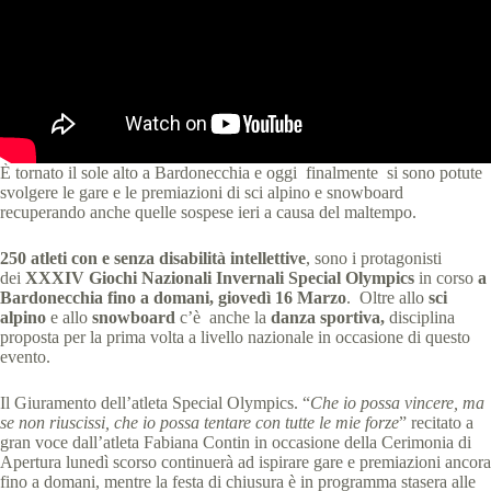
È tornato il sole alto a Bardonecchia e oggi finalmente si sono potute
svolgere le gare e le premiazioni di sci alpino e snowboard
recuperando anche quelle sospese ieri a causa del maltempo.
250 atleti con e senza disabilità intellettive
, sono i protagonisti
dei
XXXIV Giochi Nazionali Invernali Special Olympics
in corso
a
Bardonecchia fino a domani, giovedì 16 Marzo
. Oltre allo
sci
alpino
e
allo
snowboard
c’è anche la
danza sportiva,
disciplina
proposta per la prima volta a livello nazionale in occasione di questo
evento.
Il Giuramento dell’atleta Special Olympics. “
Che io possa vincere, ma
se non riuscissi, che io possa tentare con tutte le mie forze
” recitato a
gran voce dall’atleta Fabiana Contin in occasione della Cerimonia di
Apertura lunedì scorso continuerà ad ispirare gare e premiazioni ancora
fino a domani, mentre la festa di chiusura è in programma stasera alle