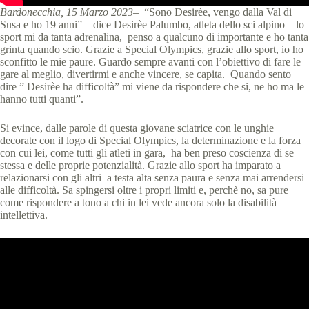
Bardonecchia, 15 Marzo 2023
– “Sono Desirèe, vengo dalla Val di
Susa e ho 19 anni” – dice Desirèe Palumbo, atleta dello sci alpino – lo
sport mi da tanta adrenalina, penso a qualcuno di importante e ho tanta
grinta quando scio. Grazie a Special Olympics, grazie allo sport, io ho
sconfitto le mie paure. Guardo sempre avanti con l’obiettivo di fare le
gare al meglio, divertirmi e anche vincere, se capita. Quando sento
dire ” Desirèe ha difficoltà” mi viene da rispondere che si, ne ho ma le
hanno tutti quanti”.
Si evince, dalle parole di questa giovane sciatrice con le unghie
decorate con il logo di Special Olympics, la determinazione e la forza
con cui lei, come tutti gli atleti in gara, ha ben preso coscienza di se
stessa e delle proprie potenzialità. Grazie allo sport ha imparato a
relazionarsi con gli altri a testa alta senza paura e senza mai arrendersi
alle difficoltà. Sa spingersi oltre i propri limiti e, perchè no, sa pure
come rispondere a tono a chi in lei vede ancora solo la disabilità
intellettiva.