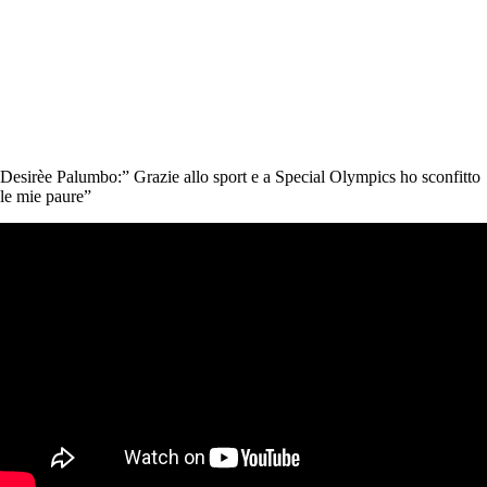
Special Olympics Italia
15 Marzo 2023
comunicati stampa
,
News
2 min
Desirèe Palumbo:” Grazie allo sport e a Special Olympics ho sconfitto
le mie paure”