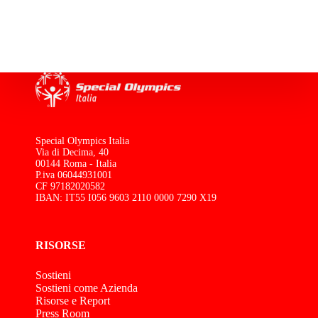
Special Olympics Italia
Via di Decima, 40
00144 Roma - Italia
P.iva 06044931001
CF 97182020582
IBAN: IT55 I056 9603 2110 0000 7290 X19
RISORSE
Sostieni
Sostieni come Azienda
Risorse e Report
Press Room