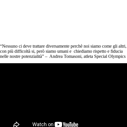
Special Olympics Italia
14 Marzo 2023
comunicati stampa
,
News
4 min
“Nessuno ci deve trattare diversamente perchè noi siamo come gli altri,
con più difficoltà si, però siamo umani e chiediamo rispetto e fiducia
nelle nostre potenzialità” – Andrea Tomasoni, atleta Special Olympics