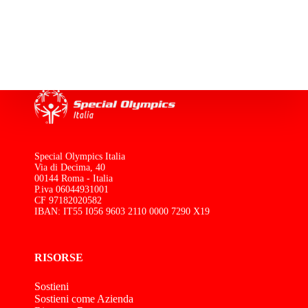
Special Olympics Italia
Via di Decima, 40
00144 Roma - Italia
P.iva 06044931001
CF 97182020582
IBAN: IT55 I056 9603 2110 0000 7290 X19
RISORSE
Sostieni
Sostieni come Azienda