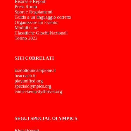
Risorse e Report
Press Room
Sport e Regolamenti
Guida a un linguaggio corretto
Organizzare un Evento
Moduli Gare
Classifiche Giochi Nazionali
Torino 2022
SITI CORRELATI
ioadottouncampione.it
beacoach.it
playunified.org
specialolympics.org
eunicekennedyshriver.org
SEGUI SPECIAL OLYMPICS
Blog
|
Eventi