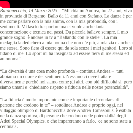
Bardonecchia, 14 Marzo 2023
– “Mi chiamo Andrea, ho 27 anni, vivo
in provincia di Bergamo. Ballo da 11 anni con Stefano. La danza è per
me come parlare con la mia anima, con la mia profondità, con i
sentimenti. Mi lascio trasportare ma ci vuole anche tanta
concentrazione e tecnica nei passi. Da piccola ballavo sempre, il mio
grande sogno è andare in tv a “Ballando con le stelle”. La mia
medaglia la dedicherò a mia nonna che non c’è più, a mia zia e anche a
me stessa. Sono fiera di essere qui da sola senza i miei genitori. Loro si
fidano di me. Lo sport mi ha insegnato ad essere fiera di me stessa ed
autonoma”.
“La diversità è una cosa molto profonda – continua Andrea – tutti
abbiamo un cuore e dei sentimenti. Nessuno ci deve trattare
diversamente perchè noi siamo come gli altri, con più difficoltà si, però
siamo umani e chiediamo rispetto e fiducia nelle nostre potenzialità”.
“La fiducia è molto importante come è importante circondarsi di
persone che credono in te” – sottolinea Andrea e proprio oggi, nel
villaggio olimpico di Bardonecchia dove Andrea Tomasoni si è esibita
nella danza sportiva, di persone che credono nelle potenzialità degli
Atleti Special Olympics, o che impareranno a farlo, ce ne sono state a
centinaia.