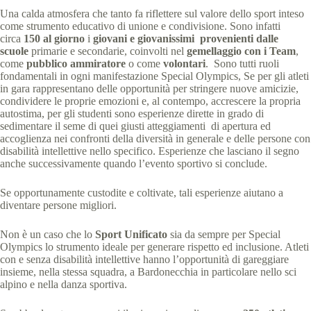
Una calda atmosfera che tanto fa riflettere sul valore dello sport inteso
come strumento educativo di unione e condivisione. Sono infatti
circa
150 al giorno
i
giovani e giovanissimi provenienti dalle
scuole
primarie e secondarie, coinvolti nel
gemellaggio con i Team
,
come
pubblico ammiratore
o come
volontari
. Sono tutti ruoli
fondamentali in ogni manifestazione Special Olympics, Se per gli atleti
in gara rappresentano delle opportunità per stringere nuove amicizie,
condividere le proprie emozioni e, al contempo, accrescere la propria
autostima, per gli studenti sono esperienze dirette in grado di
sedimentare il seme di quei giusti atteggiamenti di apertura ed
accoglienza nei confronti della diversità in generale e delle persone con
disabilità intellettive nello specifico. Esperienze che lasciano il segno
anche successivamente quando l’evento sportivo si conclude.
Se opportunamente custodite e coltivate, tali esperienze aiutano a
diventare persone migliori.
Non è un caso che lo
Sport Unificato
sia da sempre per Special
Olympics lo strumento ideale per generare rispetto ed inclusione. Atleti
con e senza disabilità intellettive hanno l’opportunità di gareggiare
insieme, nella stessa squadra, a Bardonecchia in particolare nello sci
alpino e nella danza sportiva.