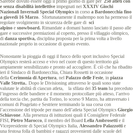
Sarebbe dovuto essere oggi il primo giorno di gare per
250 atleti con
e senza disabilità intellettive
impegnati nei
XXXIV Giochi
Nazionali Invernali Special Olympics
in corso
a Bardonecchia fino
a giovedì 16 Marzo
. Sfortunatamente il maltempo non ha permesso il
regolare svolgimento in sicurezza delle gare di
sci
alpino
e
snowboard.
Rimandate a domani hanno lasciato il passo alle
gare e successive premiazioni al coperto, presso il villaggio olimpico,
di
danza sportiva,
disciplina proposta per la prima volta a livello
nazionale proprio in occasione di questo evento.
Nonostante la pioggia di oggi il fuoco dello sport inclusivo Special
Olympics resterà acceso e vivo nel cuore di questo territorio già
ampiamente sensibilizzato e pronto ad accogliere. È ciò che ha ribadito
ieri il Sindaco di Bardonecchia, Chiara Rossetti in occasione
della
Cerimonia di Apertura
, nel
Palazzo delle Feste
, in
piazza
Valle Stretta.
. Dopo le Divisioning attraverso le quali sono state
valutate le abilità di ciascun atleta, la sfilata dei
35 team
ha preceduto
l’ingresso delle bandiere e il momento protocollare più atteso, l’arrivo
della torcia che, partita da Torino, lo scorso 9 Marzo, ha attraversato i
comuni di Pragelato e Sestriere terminando la sua corsa con
l’accensione del tripode per mano dell’atleta Special Olympics
Giorgio
Schiavone
. Alla presenza di istituzioni quali il Consigliere Federale
FISI,
Pietro Marocco
, il membro del Board
Lella Ambrosetti
e il
Vicepresidente di Special Olympics Italia,
Alessandro Palazzotti
e
una festosa folla di bambini e ragazzi provenienti dalle scuole del