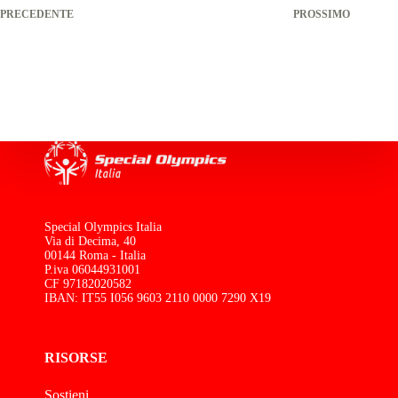
PRECEDENTE
PROSSIMO
Special Olympics Italia
Via di Decima, 40
00144 Roma - Italia
P.iva 06044931001
CF 97182020582
IBAN: IT55 I056 9603 2110 0000 7290 X19
RISORSE
Sostieni