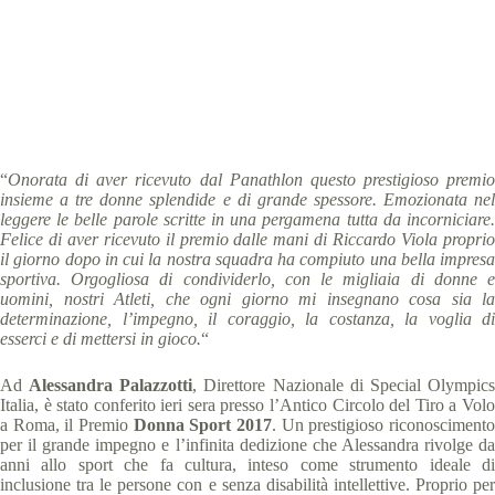
Special Olympics Italia
12 Aprile 2018
News
1 min
“
Onorata di aver ricevuto dal Panathlon questo prestigioso premio
insieme a tre donne splendide e di grande spessore. Emozionata nel
leggere le belle parole scritte in una pergamena tutta da incorniciare.
Felice di aver ricevuto il premio dalle mani di Riccardo Viola proprio
il giorno dopo in cui la nostra squadra ha compiuto una bella impresa
sportiva. Orgogliosa di condividerlo, con le migliaia di donne e
uomini, nostri Atleti, che ogni giorno mi insegnano cosa sia la
determinazione, l’impegno, il coraggio, la costanza, la voglia di
esserci e di mettersi in gioco.
“
Ad
Alessandra Palazzotti
, Direttore Nazionale di Special Olympic
Italia, è stato conferito ieri sera presso l’Antico Circolo del Tiro a Volo
a Roma, il Premio
Donna Sport 2017
. Un prestigioso riconosciment
per il grande impegno e l’infinita dedizione che Alessandra rivolge da
anni allo sport che fa cultura, inteso come strumento ideale di
inclusione tra le persone con e senza disabilità intellettive. Proprio per