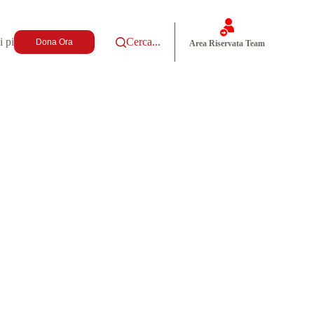
i più
Cerca...
Dona Ora
Area Riservata Team