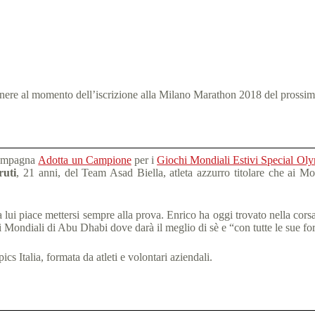
enere al momento dell’iscrizione alla Milano Marathon 2018 del prossimo 
 Campagna
Adotta un Campione
per i
Giochi Mondiali Estivi Special Ol
ruti
, 21 anni, del Team Asad Biella, atleta azzurro titolare che ai Mon
 a lui piace mettersi sempre alla prova. Enrico ha oggi trovato nella cor
dei Mondiali di Abu Dhabi dove darà il meglio di sè e “con tutte le sue f
 Italia, formata da atleti e volontari aziendali.