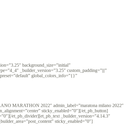
2 min
sion=”3.25″ background_size=”initial”
ype=”4_4″ _builder_version=”3.25″ custom_padding=”|||”
preset=”default” global_colors_info=”{}”
LLA MILANO MARATHON 2022″ admin_label=”maratona milano 2022″
n_alignment=”center” sticky_enabled=”0″][/et_pb_button]
”0″][/et_pb_divider][et_pb_text _builder_version=”4.14.3″
builder_area=”post_content” sticky_enabled=”0″]