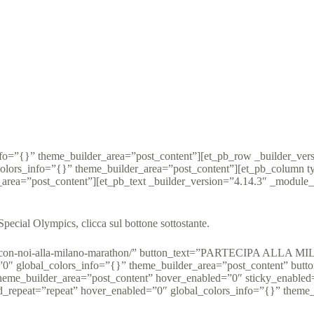
Alla Maratona di Milano per Adottare un Campione
Italia
10 Aprile 2018
Abu Dhabi 2019 news
,
News
info=”{}” theme_builder_area=”post_content”][et_pb_row _builder_ver
colors_info=”{}” theme_builder_area=”post_content”][et_pb_column t
area=”post_content”][et_pb_text _builder_version=”4.14.3″ _module_
Special Olympics, clicca sul bottone sottostante.
it/corri-con-noi-alla-milano-marathon/” button_text=”PARTECIPA A
0″ global_colors_info=”{}” theme_builder_area=”post_content” butto
theme_builder_area=”post_content” hover_enabled=”0″ sticky_enabled=
d_repeat=”repeat” hover_enabled=”0″ global_colors_info=”{}” theme_