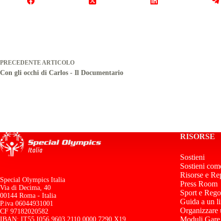
PRECEDENTE
ARTICOLO
Con gli occhi di Carlos - Il Documentario
RISORSE
Sostieni
Sostieni com
Risorse e Re
Special Olympics Italia
Press Room
Via di Decima, 40
Sport e Rego
00144 Roma - Italia
Guida a un l
P.iva 06044931001
Organizzare
CF 97182020582
Moduli Gare
IBAN: IT55 I056 9603 2110 0000 7290 X19