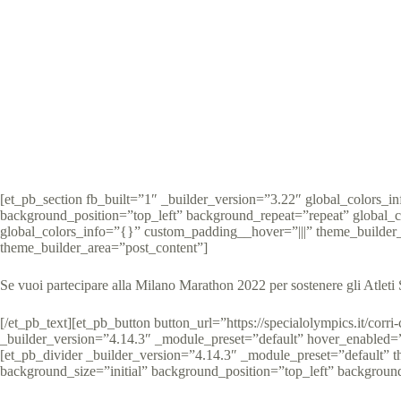
Special Olympics 
[et_pb_section fb_built=”1″ _builder_version=”3.22″ global_colors_
background_position=”top_left” background_repeat=”repeat” global_
global_colors_info=”{}” custom_padding__hover=”|||” theme_builder_
theme_builder_area=”post_content”]
Se vuoi partecipare alla Milano Marathon 2022 per sostenere gli Atleti 
[/et_pb_text][et_pb_button button_url=”https://specialolympics.
_builder_version=”4.14.3″ _module_preset=”default” hover_enabled=”
[et_pb_divider _builder_version=”4.14.3″ _module_preset=”default” 
background_size=”initial” background_position=”top_left” backgroun