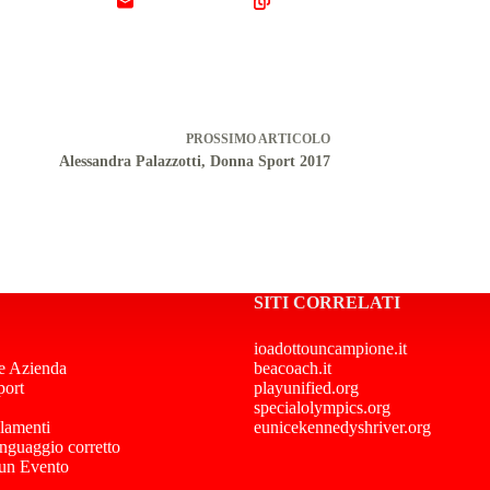
PROSSIMO
ARTICOLO
Alessandra Palazzotti, Donna Sport 2017
SITI CORRELATI
ioadottouncampione.it
e Azienda
beacoach.it
port
playunified.org
specialolympics.org
lamenti
eunicekennedyshriver.org
inguaggio corretto
 un Evento