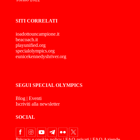
SITI CORRELATI
ioadottouncampione.it
beacoach.it
playunified.org
specialolympics.org
eunicekennedyshriver.org
SEGUI SPECIAL OLYMPICS
Blog
|
Eventi
Iscriviti alla newsletter
SOCIAL
Privacy e cookie policy
|
FAQ privati
|
FAQ Aziende