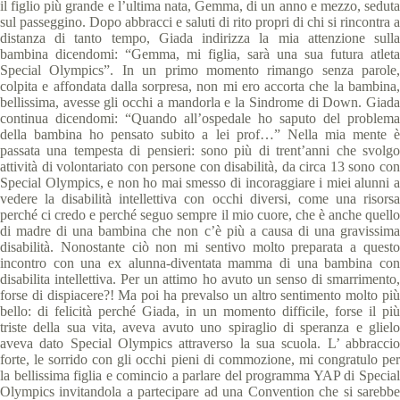
il figlio più grande e l’ultima nata, Gemma, di un anno e mezzo, seduta
sul passeggino. Dopo abbracci e saluti di rito propri di chi si rincontra a
distanza di tanto tempo, Giada indirizza la mia attenzione sulla
bambina dicendomi: “Gemma, mi figlia, sarà una sua futura atleta
Special Olympics”. In un primo momento rimango senza parole,
colpita e affondata dalla sorpresa, non mi ero accorta che la bambina,
bellissima, avesse gli occhi a mandorla e la Sindrome di Down. Giada
continua dicendomi: “Quando all’ospedale ho saputo del problema
della bambina ho pensato subito a lei prof…” Nella mia mente è
passata una tempesta di pensieri: sono più di trent’anni che svolgo
attività di volontariato con persone con disabilità, da circa 13 sono con
Special Olympics, e non ho mai smesso di incoraggiare i miei alunni a
vedere la disabilità intellettiva con occhi diversi, come una risorsa
perché ci credo e perché seguo sempre il mio cuore, che è anche quello
di madre di una bambina che non c’è più a causa di una gravissima
disabilità. Nonostante ciò non mi sentivo molto preparata a questo
incontro con una ex alunna-diventata mamma di una bambina con
disabilita intellettiva. Per un attimo ho avuto un senso di smarrimento,
forse di dispiacere?! Ma poi ha prevalso un altro sentimento molto più
bello: di felicità perché Giada, in un momento difficile, forse il più
triste della sua vita, aveva avuto uno spiraglio di speranza e glielo
aveva dato Special Olympics attraverso la sua scuola. L’ abbraccio
forte, le sorrido con gli occhi pieni di commozione, mi congratulo per
la bellissima figlia e comincio a parlare del programma YAP di Special
Olympics invitandola a partecipare ad una Convention che si sarebbe