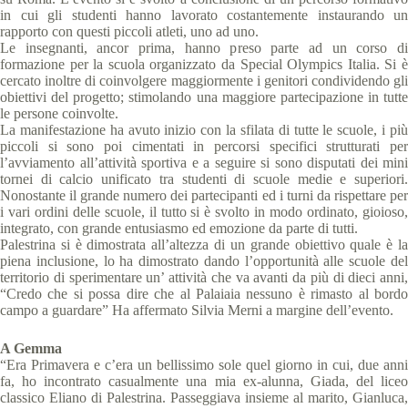
in cui gli studenti hanno lavorato costantemente instaurando un
rapporto con questi piccoli atleti, uno ad uno.
Le insegnanti, ancor prima, hanno preso parte ad un corso di
formazione per la scuola organizzato da Special Olympics Italia. Si è
cercato inoltre di coinvolgere maggiormente i genitori condividendo gli
obiettivi del progetto; stimolando una maggiore partecipazione in tutte
le persone coinvolte.
La manifestazione ha avuto inizio con la sfilata di tutte le scuole, i più
piccoli si sono poi cimentati in percorsi specifici strutturati per
l’avviamento all’attività sportiva e a seguire si sono disputati dei mini
tornei di calcio unificato tra studenti di scuole medie e superiori.
Nonostante il grande numero dei partecipanti ed i turni da rispettare per
i vari ordini delle scuole, il tutto si è svolto in modo ordinato, gioioso,
integrato, con grande entusiasmo ed emozione da parte di tutti.
Palestrina si è dimostrata all’altezza di un grande obiettivo quale è la
piena inclusione, lo ha dimostrato dando l’opportunità alle scuole del
territorio di sperimentare un’ attività che va avanti da più di dieci anni,
“Credo che si possa dire che al Palaiaia nessuno è rimasto al bordo
campo a guardare” Ha affermato Silvia Merni a margine dell’evento.
A Gemma
“Era Primavera e c’era un bellissimo sole quel giorno in cui, due anni
fa, ho incontrato casualmente una mia ex-alunna, Giada, del liceo
classico Eliano di Palestrina. Passeggiava insieme al marito, Gianluca,