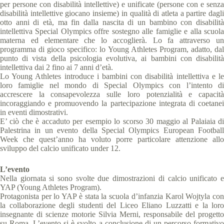
per persone con disabilità intellettive) e unificate (persone con e senza
disabilità intellettive giocano insieme) in qualità di atleta a partire dagli
otto anni di età, ma fin dalla nascita di un bambino con disabilità
intellettiva Special Olympics offre sostegno alle famiglie e alla scuola
materna ed elementare che lo accoglierà. Lo fa attraverso un
programma di gioco specifico: lo Young Athletes Program, adatto, dal
punto di vista della psicologia evolutiva, ai bambini con disabilità
intellettiva dai 2 fino ai 7 anni d’età.
Lo Young Athletes introduce i bambini con disabilità intellettiva e le
loro famiglie nel mondo di Special Olympics con l’intento di
accrescere la consapevolezza sulle loro potenzialità e capacità
incoraggiando e promuovendo la partecipazione integrata di coetanei
in eventi dimostrativi.
E’ ciò che è accaduto per esempio lo scorso 30 maggio al Palaiaia di
Palestrina in un evento della Special Olympics European Football
Week che quest’anno ha voluto porre particolare attenzione allo
sviluppo del calcio unificato under 12.
L’evento
Nella giornata si sono svolte due dimostrazioni di calcio unificato e
YAP (Young Athletes Program).
Protagonista per lo YAP è stata la scuola d’infanzia Karol Wojtyla con
la collaborazione degli studenti del Liceo Eliano Luzzatti e la loro
insegnante di scienze motorie Silvia Merni, responsabile del progetto
su Roma. L’evento si è svolto a conclusione di un percorso formativo