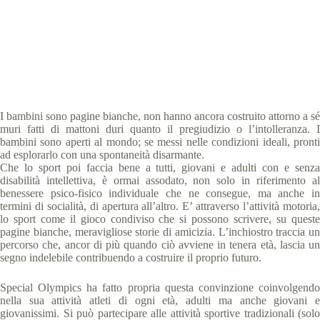
Special Olympics Italia
6 Giugno 2017
News
,
Young Athletes Program
5 min
I bambini sono pagine bianche, non hanno ancora costruito attorno a sé
muri fatti di mattoni duri quanto il pregiudizio o l’intolleranza. I
bambini sono aperti al mondo; se messi nelle condizioni ideali, pronti
ad esplorarlo con una spontaneità disarmante.
Che lo sport poi faccia bene a tutti, giovani e adulti con e senza
disabilità intellettiva, è ormai assodato, non solo in riferimento al
benessere psico-fisico individuale che ne consegue, ma anche in
termini di socialità, di apertura all’altro. E’ attraverso l’attività motoria,
lo sport come il gioco condiviso che si possono scrivere, su queste
pagine bianche, meravigliose storie di amicizia. L’inchiostro traccia un
percorso che, ancor di più quando ciò avviene in tenera età, lascia un
segno indelebile contribuendo a costruire il proprio futuro.
Special Olympics ha fatto propria questa convinzione coinvolgendo
nella sua attività atleti di ogni età, adulti ma anche giovani e
giovanissimi. Si può partecipare alle attività sportive tradizionali (solo