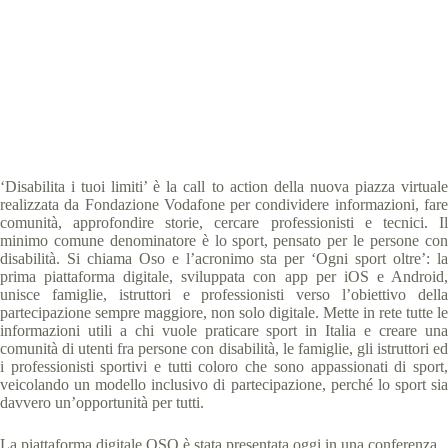
Special Olympics Italia
7 Giugno 2017
News
1 min
‘Disabilita i tuoi limiti’ è la call to action della nuova piazza virtuale
realizzata da Fondazione Vodafone per condividere informazioni, fare
comunità, approfondire storie, cercare professionisti e tecnici. Il
minimo comune denominatore è lo sport, pensato per le persone con
disabilità. Si chiama Oso e l’acronimo sta per ‘Ogni sport oltre’: la
prima piattaforma digitale, sviluppata con app per iOS e Android,
unisce famiglie, istruttori e professionisti verso l’obiettivo della
partecipazione sempre maggiore, non solo digitale. Mette in rete tutte le
informazioni utili a chi vuole praticare sport in Italia e creare una
comunità di utenti fra persone con disabilità, le famiglie, gli istruttori ed
i professionisti sportivi e tutti coloro che sono appassionati di sport,
veicolando un modello inclusivo di partecipazione, perché lo sport sia
davvero un’opportunità per tutti.
La piattaforma digitale OSO è stata presentata oggi in una conferenza