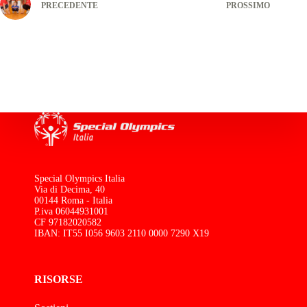
PRECEDENTE
PROSSIMO
Special Olympics Italia
Via di Decima, 40
00144 Roma - Italia
P.iva 06044931001
CF 97182020582
IBAN: IT55 I056 9603 2110 0000 7290 X19
RISORSE