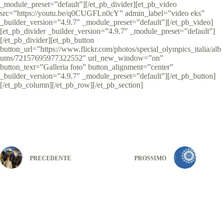
_module_preset=”default”][/et_pb_divider][et_pb_video
src=”https://youtu.be/q0CUGFLn0cY” admin_label=”video eks”
_builder_version=”4.9.7″ _module_preset=”default”][/et_pb_video]
[et_pb_divider _builder_version=”4.9.7″ _module_preset=”default”]
[/et_pb_divider][et_pb_button
button_url=”https://www.flickr.com/photos/special_olympics_italia/alb
ums/72157695977322552″ url_new_window=”on”
button_text=”Galleria foto” button_alignment=”center”
_builder_version=”4.9.7″ _module_preset=”default”][/et_pb_button]
[/et_pb_column][/et_pb_row][/et_pb_section]
PRECEDENTE
PROSSIMO