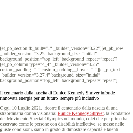
Special Olympics Italia
10 Luglio 2021
comunicati stampa
,
News
3 min
[et_pb_section fb_built=”1″ _builder_version=”3.22″][et_pb_row
_builder_version=”3.25″ background_size=”initial”
background_position=”top_left” background_repeat=”repeat”]
[et_pb_column type=”4_4″ _builder_version=”3.25″
custom_padding=”|||” custom_padding__hover=”|||”][et_pb_text
_builder_version=”3.27.4″ background_size=”initial”
background_position=”top_left” background_repeat=”repeat”]
Il centenario dalla nascita di Eunice Kennedy Shriver infonde
rinnovata energia per un futuro sempre più inclusivo
Oggi, 10 Luglio 2021, ricorre il centenario dalla nascita di una
straordinaria donna visionaria:
Eunice Kennedy Shriver
, la Fondatrice
del Movimento Special Olympics nel mondo, colei che per prima ha
osservato come le persone con disabilità intellettive, se messe nelle
giuste condizioni, siano in grado di dimostrare capacità e talenti