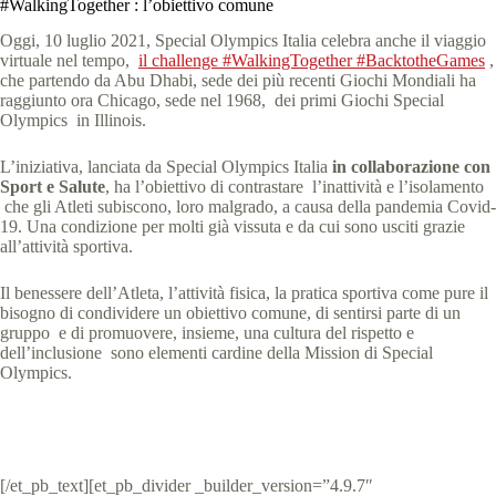
#WalkingTogether : l’obiettivo comune
Oggi, 10 luglio 2021, Special Olympics Italia celebra anche il viaggio
virtuale nel tempo,
il challenge #WalkingTogether #BacktotheGames
,
che partendo da Abu Dhabi, sede dei più recenti Giochi Mondiali ha
raggiunto ora Chicago, sede nel 1968, dei primi Giochi Special
Olympics in Illinois.
L’iniziativa, lanciata da Special Olympics Italia
in collaborazione con
Sport e Salute
, ha l’obiettivo di contrastare l’inattività e l’isolamento
che gli Atleti subiscono, loro malgrado, a causa della pandemia Covid-
19. Una condizione per molti già vissuta e da cui sono usciti grazie
all’attività sportiva.
Il benessere dell’Atleta, l’attività fisica, la pratica sportiva come pure il
bisogno di condividere un obiettivo comune, di sentirsi parte di un
gruppo e di promuovere, insieme, una cultura del rispetto e
dell’inclusione sono elementi cardine della Mission di Special
Olympics.
[/et_pb_text][et_pb_divider _builder_version=”4.9.7″