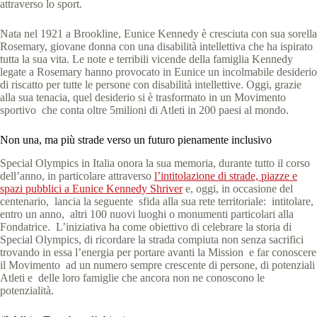
attraverso lo sport.
Nata nel 1921 a Brookline, Eunice Kennedy è cresciuta con sua sorella
Rosemary, giovane donna con una disabilità intellettiva che ha ispirato
tutta la sua vita. Le note e terribili vicende della famiglia Kennedy
legate a Rosemary hanno provocato in Eunice un incolmabile desiderio
di riscatto per tutte le persone con disabilità intellettive. Oggi, grazie
alla sua tenacia, quel desiderio si è trasformato in un Movimento
sportivo che conta oltre 5milioni di Atleti in 200 paesi al mondo.
Non una, ma più strade verso un futuro pienamente inclusivo
Special Olympics in Italia onora la sua memoria, durante tutto il corso
dell’anno, in particolare attraverso
l’intitolazione di strade, piazze e
spazi pubblici a Eunice Kennedy Shriver
e, oggi, in occasione del
centenario, lancia la seguente sfida alla sua rete territoriale: intitolare,
entro un anno, altri 100 nuovi luoghi o monumenti particolari alla
Fondatrice. L’iniziativa ha come obiettivo di celebrare la storia di
Special Olympics, di ricordare la strada compiuta non senza sacrifici
trovando in essa l’energia per portare avanti la Mission e far conoscere
il Movimento ad un numero sempre crescente di persone, di potenziali
Atleti e delle loro famiglie che ancora non ne conoscono le
potenzialità.