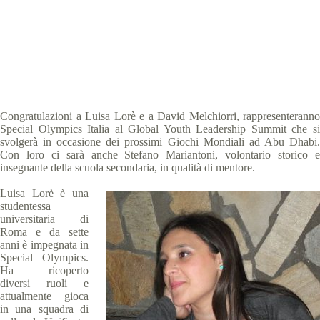
Special Olympics Italia
13 Dicembre 2018
Abu Dhabi 2019 news
,
News
2 min
Congratulazioni
a Luisa Lorè e a David Melchiorri, rappresenteranno
Special Olympics Italia al Global Youth Leadership Summit che si
svolgerà in occasione dei prossimi Giochi Mondiali ad Abu Dhabi.
Con loro ci sarà anche Stefano Mariantoni, volontario storico e
insegnante della scuola secondaria, in qualità di mentore.
Luisa Lorè è una
studentessa
universitaria di
Roma e da sette
anni è impegnata in
Special Olympics.
Ha ricoperto
diversi ruoli e
attualmente gioca
in una squadra di