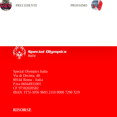
PRECEDENTE
PROSSIMO
Special Olympics Italia
Via di Decima, 40
00144 Roma - Italia
P.iva 06044931001
CF 97182020582
IBAN: IT55 I056 9603 2110 0000 7290 X19
RISORSE