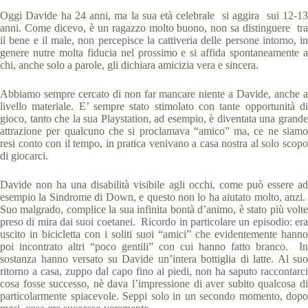
Oggi Davide ha 24 anni, ma la sua età celebrale si aggira sui 12-13
anni. Come dicevo, è un ragazzo molto buono, non sa distinguere tra
il bene e il male, non percepisce la cattiveria delle persone intorno, in
genere nutre molta fiducia nel prossimo e si affida spontaneamente a
chi, anche solo a parole, gli dichiara amicizia vera e sincera.
Abbiamo sempre cercato di non far mancare niente a Davide, anche a
livello materiale. E’ sempre stato stimolato con tante opportunità di
gioco, tanto che la sua Playstation, ad esempio, è diventata una grande
attrazione per qualcuno che si proclamava “amico” ma, ce ne siamo
resi conto con il tempo, in pratica venivano a casa nostra al solo scopo
di giocarci.
Davide non ha una disabilità visibile agli occhi, come può essere ad
esempio la Sindrome di Down, e questo non lo ha aiutato molto, anzi.
Suo malgrado, complice la sua infinita bontà d’animo, è stato più volte
preso di mira dai suoi coetanei. Ricordo in particolare un episodio: era
uscito in bicicletta con i soliti suoi “amici” che evidentemente hanno
poi incontrato altri “poco gentili” con cui hanno fatto branco. In
sostanza hanno versato su Davide un’intera bottiglia di latte. Al suo
ritorno a casa, zuppo dal capo fino ai piedi, non ha saputo raccontarci
cosa fosse successo, nè dava l’impressione di aver subito qualcosa di
particolarmente spiacevole. Seppi solo in un secondo momento, dopo