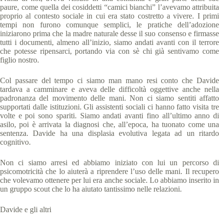
paure, come quella dei cosiddetti “camici bianchi” l’avevamo attribuita
proprio al contesto sociale in cui era stato costretto a vivere. I primi
tempi non furono comunque semplici, le pratiche dell’adozione
iniziarono prima che la madre naturale desse il suo consenso e firmasse
tutti i documenti, almeno all’inizio, siamo andati avanti con il terrore
che potesse ripensarci, portando via con sè chi già sentivamo come
figlio nostro.
Col passare del tempo ci siamo man mano resi conto che Davide
tardava a camminare e aveva delle difficoltà oggettive anche nella
padronanza del movimento delle mani. Non ci siamo sentiti affatto
supportati dalle istituzioni. Gli assistenti sociali ci hanno fatto visita tre
volte e poi sono spariti. Siamo andati avanti fino all’ultimo anno di
asilo, poi è arrivata la diagnosi che, all’epoca, ha tuonato come una
sentenza. Davide ha una displasia evolutiva legata ad un ritardo
cognitivo.
Non ci siamo arresi ed abbiamo iniziato con lui un percorso di
psicomotricità che lo aiuterà a riprendere l’uso delle mani. Il recupero
che volevamo ottenere per lui era anche sociale. Lo abbiamo inserito in
un gruppo scout che lo ha aiutato tantissimo nelle relazioni.
Davide e gli altri