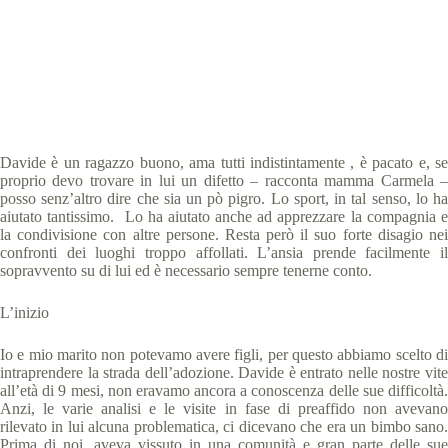
Special Olympics Italia
12 Febbraio 2019
Abu Dhabi 2019 storie
,
Storie
7 min
Davide è un ragazzo buono, ama tutti indistintamente , è pacato e, se
proprio devo trovare in lui un difetto – racconta mamma Carmela –
posso senz’altro dire che sia un pò pigro. Lo sport, in tal senso, lo ha
aiutato tantissimo. Lo ha aiutato anche ad apprezzare la compagnia e
la condivisione con altre persone. Resta però il suo forte disagio nei
confronti dei luoghi troppo affollati. L’ansia prende facilmente il
sopravvento su di lui ed è necessario sempre tenerne conto.
L’inizio
Io e mio marito non potevamo avere figli, per questo abbiamo scelto di
intraprendere la strada dell’adozione. Davide è entrato nelle nostre vite
all’età di 9 mesi, non eravamo ancora a conoscenza delle sue difficoltà.
Anzi, le varie analisi e le visite in fase di preaffido non avevano
rilevato in lui alcuna problematica, ci dicevano che era un bimbo sano.
Prima di noi, aveva vissuto in una comunità e gran parte delle sue