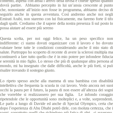
contento, aspetta con ansia l’arrivo della divisa e chiede spesso quando
dovrà partire. Abbiamo percepito in lui un’ansia crescente al punto
che, nonostante all’inizio non fosse in programma, abbiamo deciso di
seguirlo anche in questa avventura. Così andremo anche noi negli
Emirati Arabi, non staremo con lui fisicamente, ma faremo forte il tifo
dagli spalti. Crediamo che il sapere della nostra presenza lì sul posto lo
possa aiutare ad essere più sereno
Questa scelta, per noi oggi felice, ha un peso specifico non
indifferente: ci siamo dovuti organizzare con il lavoro e ho dovuto
valutare bene tutte le condizioni considerando anche il mio stato di
salute. Purtroppo ho scoperto di recente di avere la sclerosi multipla ma
continuerò a fare tutto quello che è in mio potere per infondere fiducia
e serenità in mio figlio. Lo stesso che più di qualunque altra persona al
mondo, mi ha insegnato che dalle difficoltà, anche le più forti, si può
risalire trovando il sostegno giusto.
Lo ripeto spesso anche alla mamma di una bambina con disabilità
intellettiva che frequenta la scuola in cui lavoro. Vedo ancora nei suoi
occhi la paura per il futuro, la paura di non essere all’altezza dei sogni
che vorrebbe si realizzassero per sua figlia. Le infondo coraggio
ripetendole che le opportunità sono molteplici e, a volte, sorprendenti.
Le parlo a lungo di Davide ed anche di Special Olympics, certa che
dopo l’esperienza di Abu Dhabi potrò dirle, con risoluta certezza, che i
sogni, soprattutto quelli che richiedono più fatica di altri, si avverano,