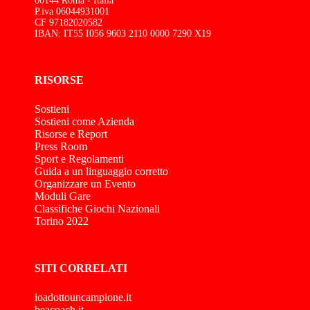
00144 Roma - Italia
P.iva 06044931001
CF 97182020582
IBAN: IT55 I056 9603 2110 0000 7290 X19
RISORSE
Sostieni
Sostieni come Azienda
Risorse e Report
Press Room
Sport e Regolamenti
Guida a un linguaggio corretto
Organizzare un Evento
Moduli Gare
Classifiche Giochi Nazionali
Torino 2022
SITI CORRELATI
ioadottouncampione.it
beacoach.it