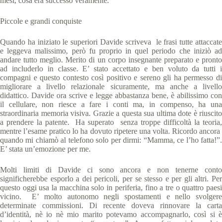
mesi, cosa era successo veramente.
Piccole e grandi conquiste
Quando ha iniziato le superiori Davide scriveva le frasi tutte attaccate
e leggeva malissimo, però fu proprio in quel periodo che iniziò ad
andare tutto meglio. Merito di un corpo insegnante preparato e pronto
ad includerlo in classe. E’ stato accettato e ben voluto da tutti i
compagni e questo contesto così positivo e sereno gli ha permesso di
migliorare a livello relazionale sicuramente, ma anche a livello
didattico. Davide ora scrive e legge abbastanza bene, è abilissimo con
il cellulare, non riesce a fare i conti ma, in compenso, ha una
straordinaria memoria visiva. Grazie a questa sua ultima dote è riuscito
a prendere la patente. Ha superato senza troppe difficoltà la teoria,
mentre l’esame pratico lo ha dovuto ripetere una volta. Ricordo ancora
quando mi chiamò al telefono solo per dirmi: “Mamma, ce l’ho fatta!”.
E’ stata un’emozione per me.
Molti limiti di Davide ci sono ancora e non tenerne conto
significherebbe esporlo a dei pericoli, per se stesso e per gli altri. Per
questo oggi usa la macchina solo in periferia, fino a tre o quattro paesi
vicino. E’ molto autonomo negli spostamenti e nello svolgere
determinate commissioni. Di recente doveva rinnovare la carta
d’identità, nè io nè mio marito potevamo accompagnarlo, così si è