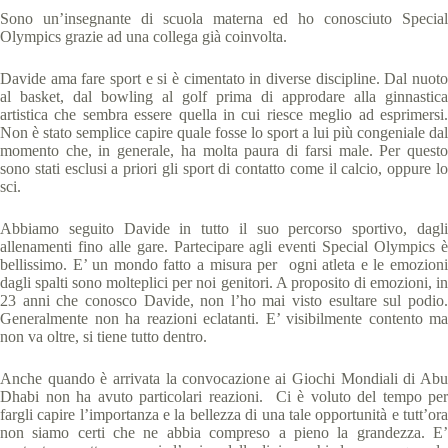
Sono un’insegnante di scuola materna ed ho conosciuto Special
Olympics grazie ad una collega già coinvolta.
Davide ama fare sport e si è cimentato in diverse discipline. Dal nuoto
al basket, dal bowling al golf prima di approdare alla ginnastica
artistica che sembra essere quella in cui riesce meglio ad esprimersi.
Non è stato semplice capire quale fosse lo sport a lui più congeniale dal
momento che, in generale, ha molta paura di farsi male. Per questo
sono stati esclusi a priori gli sport di contatto come il calcio, oppure lo
sci.
Abbiamo seguito Davide in tutto il suo percorso sportivo, dagli
allenamenti fino alle gare. Partecipare agli eventi Special Olympics è
bellissimo. E’ un mondo fatto a misura per ogni atleta e le emozioni
dagli spalti sono molteplici per noi genitori. A proposito di emozioni, in
23 anni che conosco Davide, non l’ho mai visto esultare sul podio.
Generalmente non ha reazioni eclatanti. E’ visibilmente contento ma
non va oltre, si tiene tutto dentro.
Anche quando è arrivata la convocazione ai Giochi Mondiali di Abu
Dhabi non ha avuto particolari reazioni. Ci è voluto del tempo per
fargli capire l’importanza e la bellezza di una tale opportunità e tutt’ora
non siamo certi che ne abbia compreso a pieno la grandezza. E’