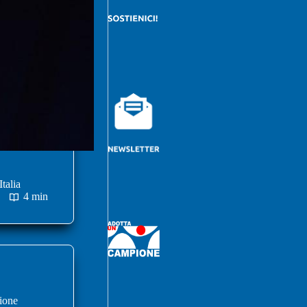
talia
4 min
zione