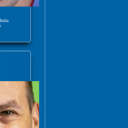
talia
5