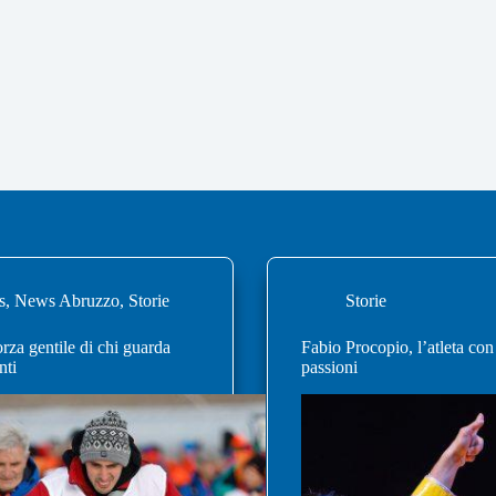
s
,
News Abruzzo
,
Storie
Storie
orza gentile di chi guarda
Fabio Procopio, l’atleta con
nti
passioni