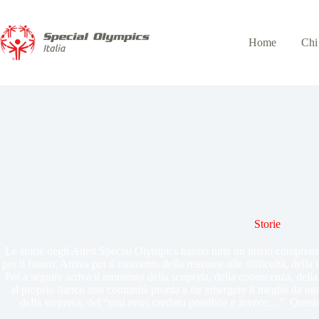
Home
Chi
Storie
Le storie degli Atleti Special Olympics hanno tutte un inizio comprens
per il futuro. Arriva poi il momento della reazione alle difficoltà, della 
Poi a seguire arriva il momento della scoperta, della conoscenza, della
al proprio fianco una comunità pronta a far emergere il meglio da ogn
della sorpresa, del “mai avrei creduto possibile e invece…”. Questa