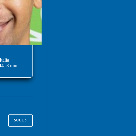
talia
3 min
SUCC