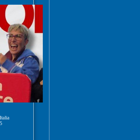
talia
5