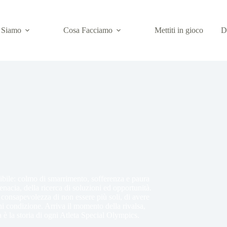
 Siamo
Cosa Facciamo
Mettiti in gioco
D
ibile: colmo di smarrimento, sofferenza e paura
tenacia, della ricerca di soluzioni ed opportunità.
 consapevolezza di non essere più soli, di avere
i condizione. Arriva il momento della rivalsa,
 è la storia di ogni Atleta Special Olympics.