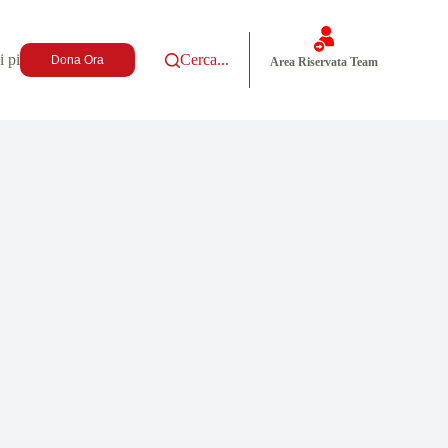
i più
Cerca...
Dona Ora
Area Riservata Team