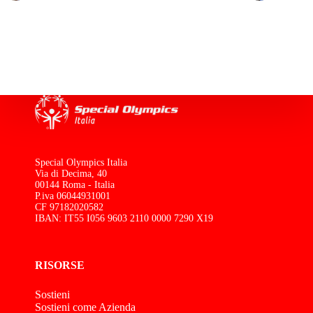
Special Olympics Italia
Via di Decima, 40
00144 Roma - Italia
P.iva 06044931001
CF 97182020582
IBAN: IT55 I056 9603 2110 0000 7290 X19
RISORSE
Sostieni
Sostieni come Azienda