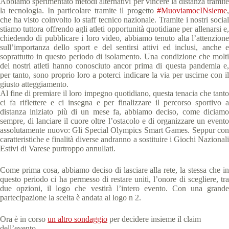
Abbiamo speriment
ato metodi alternativi per vincere la distanza tramite
la tecnologia. In particolare tramite il progetto
#
MuoviamocINsieme
,
che ha visto coinvolto lo staff tecnico nazionale. Tramite i nostri social
stiamo tuttora offrendo agli atleti opportunità quotidiane per allenarsi e,
chiedendo di pubblicare i loro video, abbiamo tenuto alta l’attenzione
sull’importanza dello sport e del sentirsi attivi ed inclusi, anche e
soprattutto in questo periodo di isolamento. Una condizione che molti
dei nostri atleti hanno conosciuto ancor prima di questa pandemia e,
per tanto, sono proprio loro a poterci indicare la via per uscirne con il
giusto atteggiamento.
Al fine di premiare il loro impegno quotidiano, questa tenacia che tanto
ci fa riflettere e ci insegna e per finalizzare il percorso sportivo a
distanza iniziato più di un mese fa, abbiamo deciso, come diciamo
sempre, di lanciare il cuore oltre l’ostacolo e di organizzare un evento
assolutamente nuovo: Gli Special Olympics Smart Games. Seppur con
caratteristiche e finalità diverse andranno a sostituire i Giochi Nazionali
Estivi di Varese purtroppo annullati.
Come prima cosa, abbiamo deciso di lasciare alla rete, la stessa che in
questo periodo ci ha permesso di restare uniti, l’onore di scegliere, tra
due opzioni, il logo che vestirà l’intero evento. Con una grande
partecipazione la scelta è andata al logo n 2.
Ora è in corso
un altro sondaggio
per decidere insieme il claim
dell’evento.