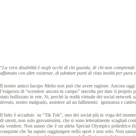
Simone Bianchi, a
Speci
“
La vera disabilità è negli occhi di chi guarda, di chi non comprende
affamato con altre esistenze, di adottare punti di vista inediti per pura 
Il nostro amico Iacopo Melio non può che avere ragione. Ancora oggi citi
l’esigenza di “scendere ancora in campo” stavolta per dare il proprio pe
stato bullizzato in rete. Si, perchè la realtà virtuale dei social network
dovuto, nostro malgrado, assistere ad un fallimento: ignoranza e cattiver
Il fatto è accaduto su “Tik Tok”, uno dei social più in voga del momen
di utenti, non solo giovanissimi, che si sono letteralmente scagliati con
da vendere. Non sanno che è un atleta Special Olympics poliedrico (ha da
conquiste che ha saputo raggiungere nello sport e non solo. Non sanno c