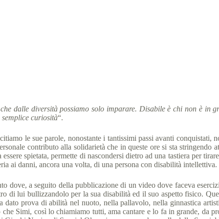
tleta Special Olympics:”Basta prendere di mira le persone speciali”
al Olympics Italia
27 Aprile 2020
News
3 min
 che dalle diversità possiamo solo imparare. Disabile è chi non è in g
e semplice curiosità
“.
amo le sue parole, nonostante i tantissimi passi avanti conquistati, non
rsonale contributo alla solidarietà che in queste ore si sta stringendo 
 sa essere spietata, permette di nascondersi dietro ad una tastiera per ti
ia ai danni, ancora una volta, di una persona con disabilità intellettiva.
to dove, a seguito della pubblicazione di un video dove faceva eserciz
tro di lui bullizzandolo per la sua disabilità ed il suo aspetto fisico. 
to prova di abilità nel nuoto, nella pallavolo, nella ginnastica artisti
he Simi, così lo chiamiamo tutti, ama cantare e lo fa in grande, da pro