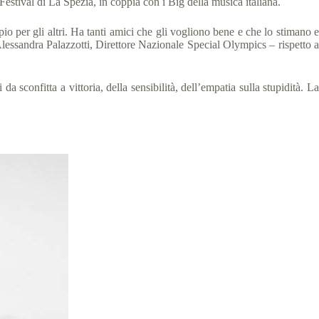
stival di La Spezia, in coppia con i Big della musica italiana.
o per gli altri. Ha tanti amici che gli vogliono bene e che lo stimano e
lessandra Palazzotti, Direttore Nazionale Special Olympics – rispetto a
sconfitta a vittoria, della sensibilità, dell’empatia sulla stupidità. La