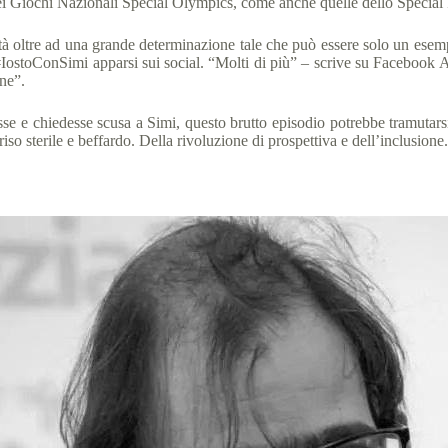
i Giochi Nazionali Special Olympics, come anche quelle dello Special Fe
tà oltre ad una grande determinazione tale che può essere solo un esempi
#IostoConSimi apparsi sui social. “Molti di più” – scrive su Facebook A
one”.
 e chiedesse scusa a Simi, questo brutto episodio potrebbe tramutarsi da 
riso sterile e beffardo. Della rivoluzione di prospettiva e dell’inclusione.