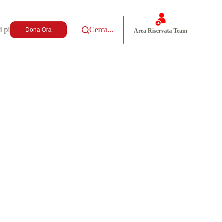
i più
Cerca...
Dona Ora
Area Riservata Team