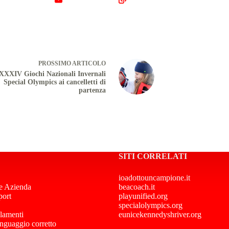
PROSSIMO
ARTICOLO
XXXIV Giochi Nazionali Invernali
Special Olympics ai cancelletti di
partenza
SITI CORRELATI
ioadottouncampione.it
e Azienda
beacoach.it
port
playunified.org
specialolympics.org
lamenti
eunicekennedyshriver.org
inguaggio corretto