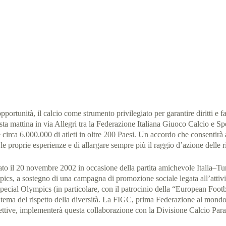
pecial Olympics Italia: insieme per lo sport senza barriere
 Italia
10 Febbraio 2023
comunicati stampa
,
News
ortunità, il calcio come strumento privilegiato per garantire diritti e fav
esta mattina in via Allegri tra la Federazione Italiana Giuoco Calcio e Sp
 circa 6.000.000 di atleti in oltre 200 Paesi. Un accordo che consentir
e proprie esperienze e di allargare sempre più il raggio d’azione delle ris
ato il 20 novembre 2002 in occasione della partita amichevole Italia–Turc
ics, a sostegno di una campagna di promozione sociale legata all’attività
di Special Olympics (in particolare, con il patrocinio della “European Fo
 tema del rispetto della diversità. La FIGC, prima Federazione al mondo 
ntellettive, implementerà questa collaborazione con la Divisione Calcio 