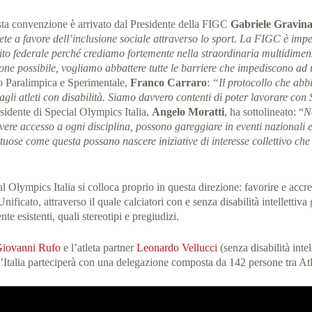
esta convenzione è arrivato dal Presidente della FIGC
Gabriele Gravin
crete a favore dell’inclusione sociale attraverso lo sport. La FIGC è i
bito federale perché crediamo fortemente nella straordinaria multidimen
rsone possibile, vogliamo abbattere tutte le barriere che impediscono a
io Paralimpica e Sperimentale,
Franco Carraro
:
“Il protocollo che abb
li atleti con disabilità. Siamo davvero contenti di poter lavorare con 
residente di Special Olympics Italia,
Angelo Moratti
, ha sottolineato:
“
N
ere accesso a ogni disciplina, possono gareggiare in eventi nazionali e 
uose come questa possano nascere iniziative di interesse collettivo che
l Olympics Italia si colloca proprio in questa direzione: favorire e accres
nificato, attraverso il quale calciatori con e senza disabilità intellettiv
te esistenti, quali stereotipi e pregiudizi.
iovanni Rufo
e l’atleta partner
Leonardo Vellucci
(senza disabilità inte
’Italia parteciperà con una delegazione composta da 142 persone tra Atle