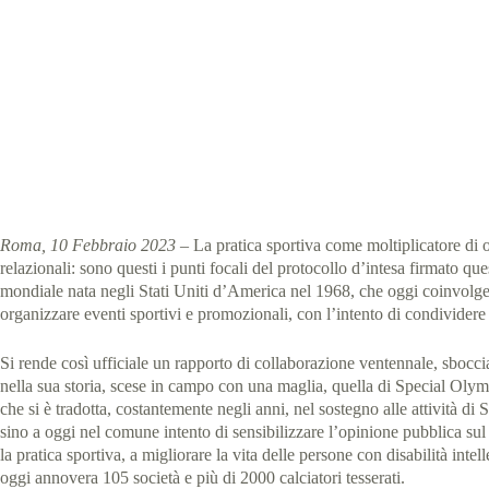
FIGC e S
Special Olympics
Roma, 10 Febbraio 2023
– La pratica sportiva come moltiplicatore di opp
relazionali: sono questi i punti focali del protocollo d’intesa firmato qu
mondiale nata negli Stati Uniti d’America nel 1968, che oggi coinvolge
organizzare eventi sportivi e promozionali, con l’intento di condividere l
Si rende così ufficiale un rapporto di collaborazione ventennale, sbocci
nella sua storia, scese in campo con una maglia, quella di Special Olymp
che si è tradotta, costantemente negli anni, nel sostegno alle attività 
sino a oggi nel comune intento di sensibilizzare l’opinione pubblica sul
la pratica sportiva, a migliorare la vita delle persone con disabilità i
oggi annovera 105 società e più di 2000 calciatori tesserati.