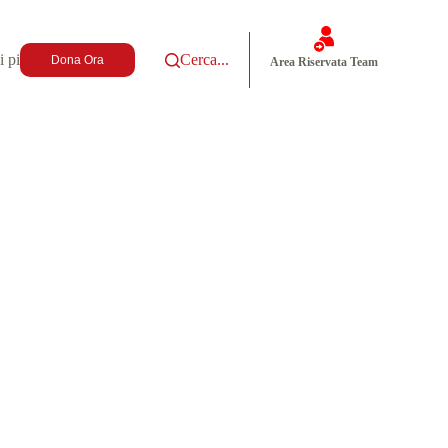
i più
Cerca...
Dona Ora
Area Riservata Team