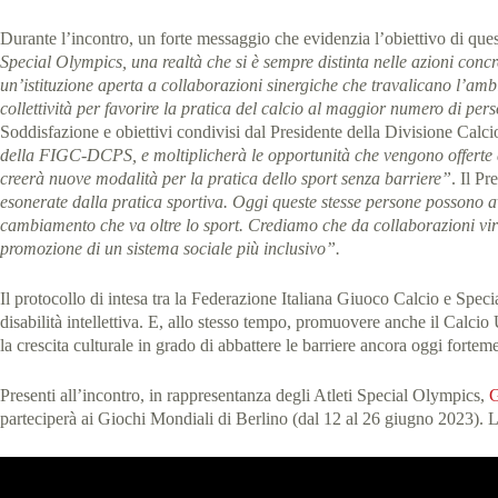
Durante l’incontro, un forte messaggio che evidenzia l’obiettivo di qu
Special Olympics, una realtà che si è sempre distinta nelle azioni con
un’istituzione aperta a collaborazioni sinergiche che travalicano l’am
collettività per favorire la pratica del calcio al maggior numero di pe
Soddisfazione e obiettivi condivisi dal Presidente della Divisione Calc
della FIGC-DCPS, e moltiplicherà le opportunità che vengono offerte ag
creerà nuove modalità per la pratica dello sport senza barriere”
. Il P
esonerate dalla pratica sportiva. Oggi queste stesse persone possono av
cambiamento che va oltre lo sport.
Crediamo che da collaborazioni virt
promozione di un sistema sociale più inclusivo”.
Il protocollo di intesa tra la Federazione Italiana Giuoco Calcio e Specia
disabilità intellettiva. E, allo stesso tempo, promuovere anche il Calcio U
la crescita culturale in grado di abbattere le barriere ancora oggi fortemen
Presenti all’incontro, in rappresentanza degli Atleti Special Olympics,
G
parteciperà ai Giochi Mondiali di Berlino (dal 12 al 26 giugno 2023). L