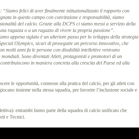
a
:
“Siamo felici di aver finalmente istituzionalizzato il rapporto con
mpegnata in questo campo con convinzione e responsabilità, siamo
sionalità del calcio. Grazie alla DCPS ci siamo messi a servizio della
d una ragazza o a un ragazzo di vivere la propria passione”
.
iamo appena siglato è un ulteriore passo per lo sviluppo della strategia
Special Olympics, sicuri di proseguire un percorso innovativo, che
on molti anni fa le persone con disabilità intellettive venivano
mondiali. Sono diventati Atleti, protagonisti e promotori di un
 contribuiscono in maniera concreta alla crescita del Paese ed alla
cere le opportunità, connesse alla pratica del calcio, per gli atleti con
a giocano insieme nella stessa squadra, per favorire l’inclusione sociale e
llettiva): entrambi fanno parte della squadra di calcio unificato che
ti e Tecnici.