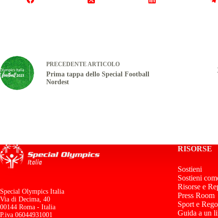
PRECEDENTE
ARTICOLO
Prima tappa dello Special Football
Nordest
RISORSE
Sostieni
Sostieni com
Risorse e Re
Special Olympics Italia
Press Room
Via di Decima, 40
Sport e Rego
00144 Roma - Italia
Guida a un l
P.iva 06044931001