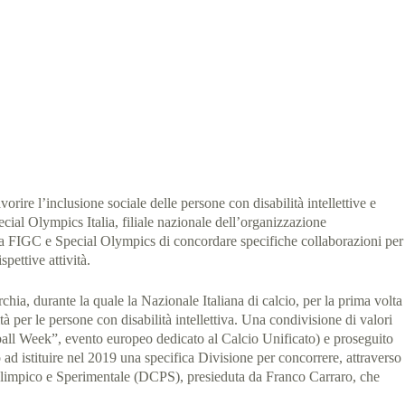
4 min
orire l’inclusione sociale delle persone con disabilità intellettive e
ecial Olympics Italia, filiale nazionale dell’organizzazione
à a FIGC e Special Olympics di concordare specifiche collaborazioni per
pettive attività.
hia, durante la quale la Nazionale Italiana di calcio, per la prima volta
 per le persone con disabilità intellettiva. Una condivisione di valori
otball Week”, evento europeo dedicato al Calcio Unificato) e proseguito
ad istituire nel 2019 una specifica Divisione per concorrere, attraverso
Paralimpico e Sperimentale (DCPS), presieduta da Franco Carraro, che