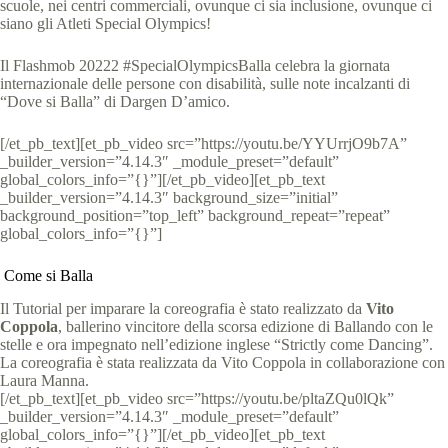
scuole, nei centri commerciali, ovunque ci sia inclusione, ovunque ci
siano gli Atleti Special Olympics!
Il Flashmob 20222 #SpecialOlympicsBalla celebra la giornata
internazionale delle persone con disabilità, sulle note incalzanti di
“Dove si Balla” di Dargen D’amico.
[/et_pb_text][et_pb_video src=”https://youtu.be/YYUrrjO9b7A”
_builder_version=”4.14.3″ _module_preset=”default”
global_colors_info=”{}”][/et_pb_video][et_pb_text
_builder_version=”4.14.3″ background_size=”initial”
background_position=”top_left” background_repeat=”repeat”
global_colors_info=”{}”]
Come si Balla
Il Tutorial per imparare la coreografia è stato realizzato da
Vito
Coppola
, ballerino vincitore della scorsa edizione di Ballando con le
stelle e ora impegnato nell’edizione inglese “Strictly come Dancing”.
La coreografia è stata realizzata da Vito Coppola in collaborazione con
Laura Manna.
[/et_pb_text][et_pb_video src=”https://youtu.be/pltaZQu0lQk”
_builder_version=”4.14.3″ _module_preset=”default”
global_colors_info=”{}”][/et_pb_video][et_pb_text