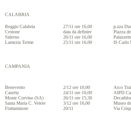
CALABRIA
Reggio Calabria
27/11 ore 16,00
p.zza Du
Crotone
data da definire
Piazza de
Siderno
26/11 ore 16,00
Palazzet
Lamezia Terme
25/11 ore 16,00
IS Carlo
CAMPANIA
Benevento
2/12 ore 10,00
Arco Tra
Caserta
24/11 ore 10,00
AIPD Case
Monte Corvino (SA)
26/11 ore 15,30
Decathlon
Santa Maria C. Vetere
3/12 ore 16,00
Museo de
Frattaminore
20/11
Via Cris