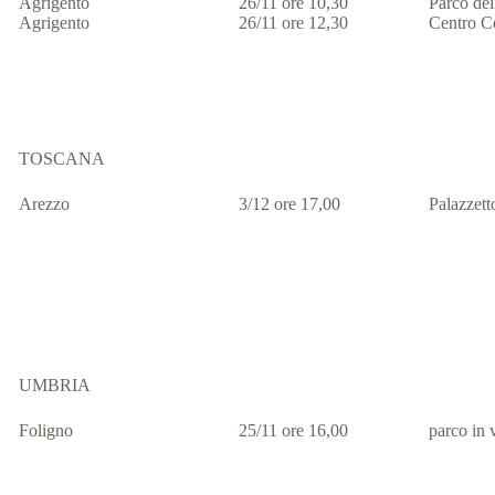
Agrigento
26/11 ore 10,30
Parco del
Agrigento
26/11 ore 12,30
Centro C
TOSCANA
Arezzo
3/12 ore 17,00
Palazzet
UMBRIA
Foligno
25/11 ore 16,00
parco in