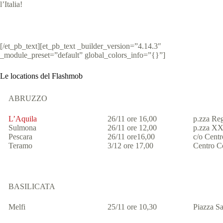
l’Italia!
[/et_pb_text][et_pb_text _builder_version=”4.14.3″
_module_preset=”default” global_colors_info=”{}”]
Le locations del Flashmob
ABRUZZO
L’Aquila
26/11 ore 16,00
p.zza Re
Sulmona
26/11 ore 12,00
p.zza XX
Pescara
26/11 ore16,00
c/o Cen
Teramo
3/12 ore 17,00
Centro C
BASILICATA
Melfi
25/11 ore 10,30
Piazza S