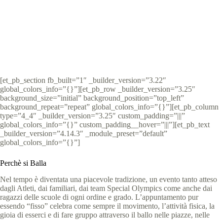
Special Olympics Italia
3 Dicembre 2022
News
5 min
[et_pb_section fb_built=”1″ _builder_version=”3.22″
global_colors_info=”{}”][et_pb_row _builder_version=”3.25″
background_size=”initial” background_position=”top_left”
background_repeat=”repeat” global_colors_info=”{}”][et_pb_column
type=”4_4″ _builder_version=”3.25″ custom_padding=”|||”
global_colors_info=”{}” custom_padding__hover=”|||”][et_pb_text
_builder_version=”4.14.3″ _module_preset=”default”
global_colors_info=”{}”]
Perchè si Balla
Nel tempo è diventata una piacevole tradizione, un evento tanto atteso
dagli Atleti, dai familiari, dai team Special Olympics come anche dai
ragazzi delle scuole di ogni ordine e grado. L’appuntamento pur
essendo “fisso” celebra come sempre il movimento, l’attività fisica, la
gioia di esserci e di fare gruppo attraverso il ballo nelle piazze, nelle