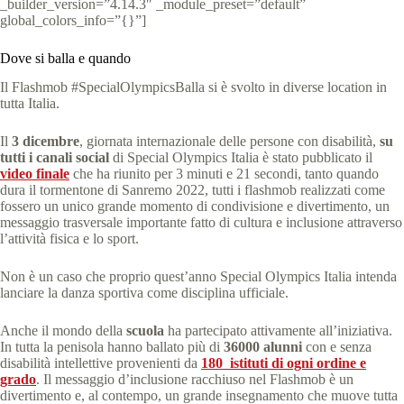
_builder_version=”4.14.3″ _module_preset=”default”
global_colors_info=”{}”]
Dove si balla e quando
Il Flashmob #SpecialOlympicsBalla si è svolto in diverse location in
tutta Italia.
Il
3 dicembre
, giornata internazionale delle persone con disabilità,
su
tutti i canali social
di Special Olympics Italia è stato pubblicato il
video finale
che ha riunito per 3 minuti e 21 secondi, tanto quando
dura il tormentone di Sanremo 2022, tutti i flashmob realizzati come
fossero un unico grande momento di condivisione e divertimento, un
messaggio trasversale importante fatto di cultura e inclusione attraverso
l’attività fisica e lo sport.
Non è un caso che proprio quest’anno Special Olympics Italia intenda
lanciare la danza sportiva come disciplina ufficiale.
Anche il mondo della
scuola
ha partecipato attivamente all’iniziativa.
In tutta la penisola hanno ballato più di
36000 alunni
con e senza
disabilità intellettive provenienti da
180 istituti di ogni ordine e
grado
. Il messaggio d’inclusione racchiuso nel Flashmob è un
divertimento e, al contempo, un grande insegnamento che muove tutta