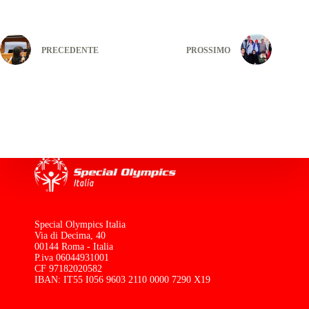
PRECEDENTE
PROSSIMO
Special Olympics Italia
Via di Decima, 40
00144 Roma - Italia
P.iva 06044931001
CF 97182020582
IBAN: IT55 I056 9603 2110 0000 7290 X19