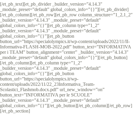
[/et_pb_text][et_pb_divider _builder_version=”4.14.3″
_module_preset=”default” global_colors_info=”{}”][/et_pb_divider]
[/et_pb_column][/et_pb_row][et_pb_row column_structure=”1_2,1_2″
_builder_version=”4.14.3″ _module_preset=”default”
global_colors_info=”{}”][et_pb_column type=”1_2″
_builder_version=”4.14.3″ _module_preset=”default”
global_colors_info=”{}”][et_pb_button
button_url=”https://specialolympics.it/wp-content/uploads/2022/11/II-
Informativa-FLASH-MOB-2022.pdf” button_text=”INFORMATIVA
per i TEAM” button_alignment=”center” _builder_version=”4.14.3″
_module_preset=”default” global_colors_info=”{}”][/et_pb_button]
[/et_pb_column][et_pb_column type=”1_2″
_builder_version=”4.14.3″ _module_preset=”default”
global_colors_info=”{}”][et_pb_button
button_url=”https://specialolympics.it/wp-
content/uploads/2022/11/22_23Informativa_Team-
Scolastici_Flashmob.docx.pdf” url_new_window=”on”
button_text=”INFORMATIVA per le SCUOLE”
_builder_version=”4.14.3″ _module_preset=”default”
global_colors_info=”{}”][/et_pb_button][/et_pb_column][/et_pb_row]
[/et_pb_section]