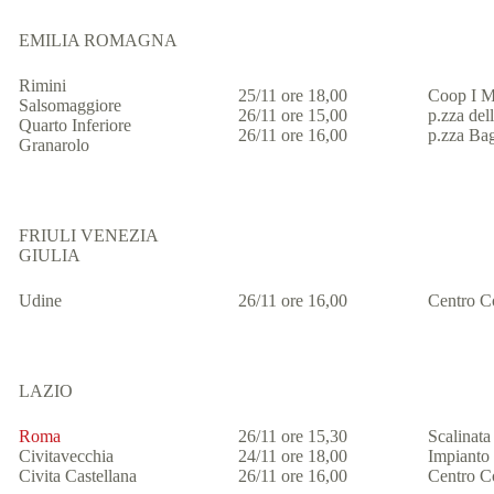
EMILIA ROMAGNA
Rimini
25/11 ore 18,00
Coop I M
Salsomaggiore
26/11 ore 15,00
p.zza dell
Quarto Inferiore
26/11 ore 16,00
p.zza Ba
Granarolo
FRIULI VENEZIA
GIULIA
Udine
26/11 ore 16,00
Centro Co
LAZIO
Roma
26/11 ore 15,30
Scalinata
Civitavecchia
24/11 ore 18,00
Impianto 
Civita Castellana
26/11 ore 16,00
Centro C