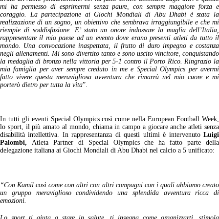
mi ha permesso di esprimermi senza paure, con sempre maggiore forza e
coraggio. La partecipazione ai Giochi Mondiali di Abu Dhabi è stata la
realizzazione di un sogno, un obiettivo che sembrava irraggiungibile e che mi
riempie di soddisfazione. E’ stato un onore indossare la maglia dell’Italia,
rappresentare il mio paese ad un evento dove erano presenti atleti da tutto il
mondo. Una convocazione inaspettata, il frutto di duro impegno e costanza
negli allenamenti. Mi sono divertito tanto e sono uscito vincitore, conquistando
la medaglia di bronzo nella vittoria per 5-1 contro il Porto Rico. Ringrazio la
mia famiglia per aver sempre creduto in me e Special Olympics per avermi
fatto vivere questa meravigliosa avventura che rimarrà nel mio cuore e mi
porterò dietro per tutta la vita
”.
In tutti gli eventi Special Olympics così come nella European Football Week,
lo sport, il più amato al mondo, chiama in campo a giocare anche atleti senza
disabilità intellettiva. In rappresentanza di questi ultimi è intervenuto
Luigi
Palombi,
Atleta Partner di Special Olympics che ha fatto parte della
delegazione italiana ai Giochi Mondiali di Abu Dhabi nel calcio a 5 unificato:
“C
on Kamil così come con altri con altri compagni con i quali abbiamo creato
un gruppo meraviglioso condividendo una splendida avventura ricca di
emozioni.
Lo sport ti aiuta a stare in salute, ti insegna come organizzarti, stimola