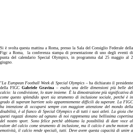
Special Olympics Italia
8 Maggio 2019
comunicati stampa
,
News
8 min
Si è svolta questa mattina a Roma, presso la Sala del Consiglio Federale della
Figc a Roma, la conferenza stampa di presentazione di uno degli eventi di
punta del calendario Special Olympics, in programma dal 25 maggio al 2
giugno.
“
La European Football Week di Special Olympics
– ha dichiarato il president
della FIGC
Gabriele Gravina
–
esalta una delle dimensioni più belle de
calcio: la condivisione, lo stare insieme. È la
dimostrazione più significativa d
come questo splendido sport sia strumento di inclusione
sociale, perché è in
grado di superare barriere solo apparentemente difficili da superare. La
FIGC
ha intenzione di occuparsi sempre con maggiore attenzione del mondo della
disabilità, è
al fianco di Special Olympics e di tutti i suoi atleti.
La
gioia ch
questi ragazzi donano ad ognuno di noi rappresenta una bellissima copertina
del nostro sport. Sono felice perchè abbiamo la possibilità di dare voce al
valore del calcio come strumento di inclusione, ma il calcio è anche motore di
emotività, il calcio rende speciali, tutti. Deve avere questa capacità di unire a