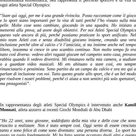
testimonianza emblematica, ben rappresenta il percorso sportivo e di vita di
ogni atleta Special Olympics:
“
Stare qui oggi, per me è una grande rivincita. Posso raccontare come il gioco
e lo sport siano importanti per la vita di tutti perché l’ho vissuto sulla mia
pelle. Molte cose sono cambiate, giocando in una squadra. Ho iniziato a
mettermi alla prova, ad avere degli obiettivi. Per noi Atleti Special Olympics
questo vale ancora di più, perché possiamo praticare lo sport unificato. Nel
mio team Atleti con e senza disabilità giocano insieme, creando una vera
inclusione perché oltre al calcio c’è l’amicizia, si sta insieme anche nel tempo
libero, insomma si cresce in uno scambio continuo. Non molto tempo fa era
tutto così diverso: vedevo altri ragazzi giocare nel campetto sotto casa, provavo
rabbia quando li vedevo divertirsi. Mi rintanavo nella mia camera, a studiare
o a guardare video musicali. Mi ero abituato a stare così, ero sempre
rinunciatario e pessimista. Sono partito da un campo da calcio e ora sto qui a
parlare di inclusione con voi. Tutto questo grazie allo sport, che è un bel modo
per risolvere i nostri problemi, perché ci aiuta a non sentirci più solo spettatori,
ma protagonisti”
.
In rappresentanza degli atleti Special Olympics è intervenuto anche
K
amil
Monnati
, atleta azzurro ai recenti Giochi Mondiali di Abu Dhabi
“
Ho 22 anni, sono giovane, soddisfatto della mia vita e delle cose che sono
riuscito a realizzare. Non è stato sempre così. Oggi sento di essere cresciuto
tanto e sono felice di come sono diventato: una persona diversa. Lo sport ha
avuto un ruolo fondamentale. Mi ha fatto sentire accettato dagli altri e questo