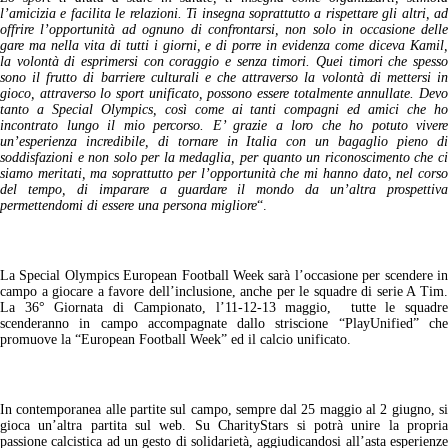
l’amicizia e facilita le relazioni. Ti insegna soprattutto a rispettare gli altri, ad
offrire l’opportunità ad ognuno di confrontarsi, non solo in occasione delle
gare ma nella vita di tutti i giorni, e di porre in evidenza come diceva Kamil,
la volontà di esprimersi con coraggio e senza timori. Quei timori che spesso
sono il frutto di barriere culturali e che attraverso la volontà di mettersi in
gioco, attraverso lo sport unificato, possono essere totalmente annullate. Devo
tanto a Special Olympics, così come ai tanti compagni ed amici che ho
incontrato lungo il mio percorso. E’ grazie a loro che ho potuto vivere
un’esperienza incredibile, di tornare in Italia con un bagaglio pieno di
soddisfazioni e non solo per la medaglia, per quanto un riconoscimento che ci
siamo meritati, ma soprattutto per l’opportunità che mi hanno dato, nel corso
del tempo, di imparare a guardare il mondo da un’altra prospettiva
permettendomi di essere una persona migliore
“.
La Special Olympics European Football Week sarà l’occasione per scendere in
campo a giocare a favore dell’inclusione, anche per le squadre di serie A Tim.
La 36° Giornata di Campionato, l’11-12-13 maggio, tutte le squadre
scenderanno in campo accompagnate dallo striscione “PlayUnified” che
promuove la “European Football Week” ed il calcio unificato.
In contemporanea alle partite sul campo, sempre dal 25 maggio al 2 giugno, si
gioca un’altra partita sul web. Su CharityStars si potrà unire la propria
passione calcistica ad un gesto di solidarietà, aggiudicandosi all’asta esperienze