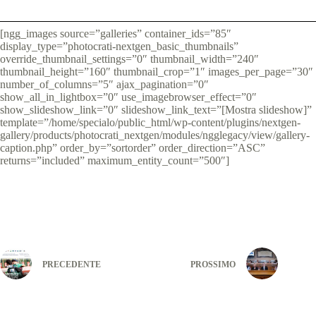
[ngg_images source=”galleries” container_ids=”85″
display_type=”photocrati-nextgen_basic_thumbnails”
override_thumbnail_settings=”0″ thumbnail_width=”240″
thumbnail_height=”160″ thumbnail_crop=”1″ images_per_page=”30″
number_of_columns=”5″ ajax_pagination=”0″
show_all_in_lightbox=”0″ use_imagebrowser_effect=”0″
show_slideshow_link=”0″ slideshow_link_text=”[Mostra slideshow]”
template=”/home/specialo/public_html/wp-content/plugins/nextgen-
gallery/products/photocrati_nextgen/modules/ngglegacy/view/gallery-
caption.php” order_by=”sortorder” order_direction=”ASC”
returns=”included” maximum_entity_count=”500″]
PRECEDENTE
PROSSIMO