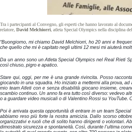
Tra i partecipanti al Convegno, gli esperti che hanno lavorato al docume
relatore,
David Melchiorri
, atleta Special Olympics nella disciplina 
“Buongiorno, mi chiamo
David
Melchiorri, ho 20 anni e frequent
che quello che mi è capitato negli ultimi 12 mesi mi aiuterà mol
Da un anno sono un Atleta Special Olympics nel Real Rieti Spec
così chiuso, pigro e apatico.
Stare qui, oggi, per me è una grande rivincita. Posso raccontar
giocando in una squadra. Ho iniziato a mettermi alla prova, ad a
mio team Atleti con e senza disabilità giocano insieme, creand
scambio continuo. Un anno fa era tutto così diverso: vedevo altr
o a guardare video musicali o di Valentino Rossi su YouTube. Or
Poi è arrivata questa opportunità di entrare in un team Specia
abbiamo reso più forte la nostra amicizia. Dallo scorso ottobre
organizzativi e ruoli che di solito hanno dirigenti o volontari. 
dimostrato sicurezza e spontaneità. Così, durante l’ultima conven