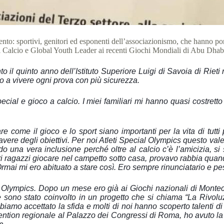
nto: sportivi, genitori ed esponenti dell’associazionismo, che hanno port
del Calcio e Global Youth Leader ai recenti Giochi Mondiali di Abu Dhab
o il quinto anno dell’Istituto Superiore Luigi di Savoia di Rieti
to a vivere ogni prova con più sicurezza.
ial e gioco a calcio. I miei familiari mi hanno quasi costrett
e come il gioco e lo sport siano importanti per la vita di tutt
vere degli obiettivi. Per noi Atleti Special Olympics questo vale
o una vera inclusione perché oltre al calcio c’è l’amicizia, s
i ragazzi giocare nel campetto sotto casa, provavo rabbia quando
mai mi ero abituato a stare così. Ero sempre rinunciatario e pe
l Olympics. Dopo un mese ero già ai Giochi nazionali di Montec
 sono stato coinvolto in un progetto che si chiama “La Rivoluzi
Abbiamo accettato la sfida e molti di noi hanno scoperto talenti 
tion regionale al Palazzo dei Congressi di Roma, ho avuto la poss