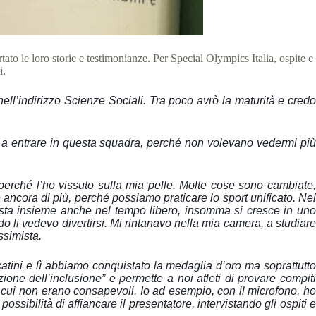
ato le loro storie e testimonianze. Per Special Olympics Italia, ospite e
i.
 nell’indirizzo Scienze Sociali. Tra poco avrò la maturità e cred
o a entrare in questa squadra, perché non volevano vedermi più
i perché l’ho vissuto sulla mia pelle. Molte cose sono cambiate,
 ancora di più, perché possiamo praticare lo sport unificato. Nel
i sta insieme anche nel tempo libero, insomma si cresce in uno
 li vedevo divertirsi. Mi rintanavo nella mia camera, a studiare
ssimista.
atini e lì abbiamo conquistato la medaglia d’oro ma soprattutto
one dell’inclusione” e permette a noi atleti di provare compiti
di cui non erano consapevoli. Io ad esempio, con il microfono, ho
ibilità di affiancare il presentatore, intervistando gli ospiti e