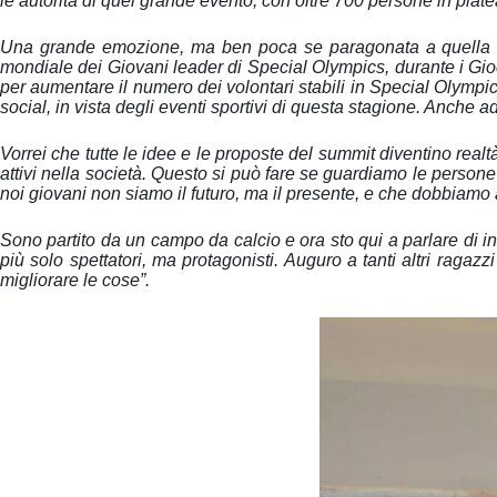
le autorità di quel grande evento, con oltre 700 persone in plate
Una grande emozione, ma ben poca se paragonata a quella ch
mondiale dei Giovani leader di Special Olympics, durante i Gioc
per aumentare il numero dei volontari stabili in Special Olympics
social, in vista degli eventi sportivi di questa stagione. Anche 
Vorrei che tutte le idee e le proposte del summit diventino realt
attivi nella società. Questo si può fare se guardiamo le persone
noi giovani non siamo il futuro, ma il presente, e che dobbiamo a
Sono partito da un campo da calcio e ora sto qui a parlare di inc
più solo spettatori, ma protagonisti. Auguro a tanti altri raga
migliorare le cose”.