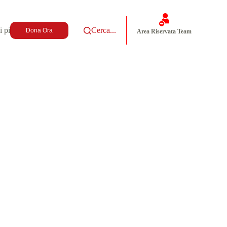
i più
Cerca...
Dona Ora
Area Riservata Team