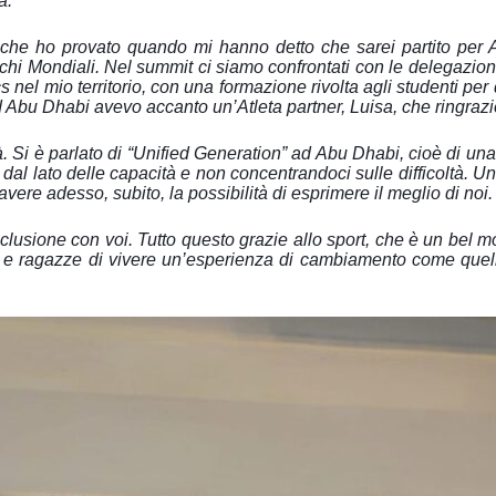
a.
e ho provato quando mi hanno detto che sarei partito per A
hi Mondiali. Nel summit ci siamo confrontati con le delegazioni
 nel mio territorio, con una formazione rivolta agli studenti per
ad Abu Dhabi avevo accanto un’Atleta partner, Luisa, che ringrazi
à. Si è parlato di “Unified Generation” ad Abu Dhabi, cioè di una
 dal lato delle capacità e non concentrandoci sulle difficoltà. 
vere adesso, subito, la possibilità di esprimere il meglio di noi.
lusione con voi. Tutto questo grazie allo sport, che è un bel mod
zzi e ragazze di vivere un’esperienza di cambiamento come quell