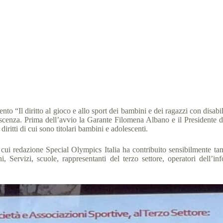
lo sport sono un diritto dei bambini e dei ragazzi con disabilità
al Olympics Italia
9 Maggio 2019
News
4 min
o “Il diritto al gioco e allo sport dei bambini e dei ragazzi con disabil
olescenza. Prima dell’avvio la Garante Filomena Albano e il President
iritti di cui sono titolari bambini e adolescenti.
 cui redazione Special Olympics Italia ha contribuito sensibilmente ta
Servizi, scuole, rappresentanti del terzo settore, operatori dell’in