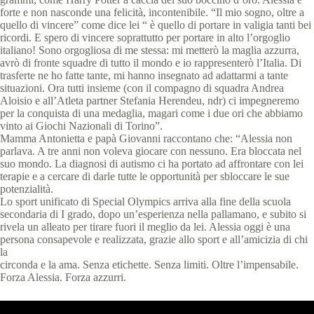
forte e non nasconde una felicità, incontenibile. “Il mio sogno, oltre a
quello di vincere” come dice lei “ è quello di portare in valigia tanti bei
ricordi. E spero di vincere soprattutto per portare in alto l’orgoglio
italiano! Sono orgogliosa di me stessa: mi metterò la maglia azzurra,
avrò di fronte squadre di tutto il mondo e io rappresenterò l’Italia. Di
trasferte ne ho fatte tante, mi hanno insegnato ad adattarmi a tante
situazioni. Ora tutti insieme (con il compagno di squadra Andrea
Aloisio e all’Atleta partner Stefania Herendeu, ndr) ci impegneremo
per la conquista di una medaglia, magari come i due ori che abbiamo
vinto ai Giochi Nazionali di Torino”.
Mamma Antonietta e papà Giovanni raccontano che: “Alessia non
parlava. A tre anni non voleva giocare con nessuno. Era bloccata nel
suo mondo. La diagnosi di autismo ci ha portato ad affrontare con lei
terapie e a cercare di darle tutte le opportunità per sbloccare le sue
potenzialità.
Lo sport unificato di Special Olympics arriva alla fine della scuola
secondaria di I grado, dopo un’esperienza nella pallamano, e subito si
rivela un alleato per tirare fuori il meglio da lei. Alessia oggi è una
persona consapevole e realizzata, grazie allo sport e all’amicizia di chi
la
circonda e la ama. Senza etichette. Senza limiti. Oltre l’impensabile.
Forza Alessia. Forza azzurri.