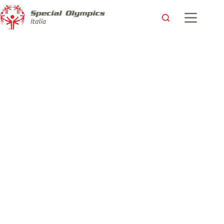
Giochi Mondiali Special Olympics a Berlino: una storia dal
Badminton e la prima medagli azzurra dalla ginnastica ritmica