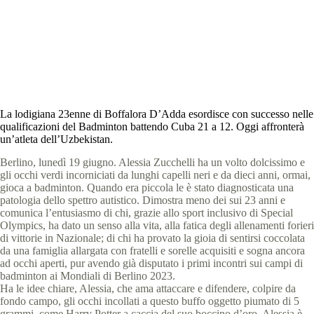
Special Olympics Italia
19 Giugno 2023
News
,
Berlino mondiali
,
comunicati stampa
6 min
La lodigiana 23enne di Boffalora D’Adda esordisce con successo nelle
qualificazioni del Badminton battendo Cuba 21 a 12. Oggi affronterà
un’atleta dell’Uzbekistan.
Berlino, lunedì 19 giugno. Alessia Zucchelli ha un volto dolcissimo e
gli occhi verdi incorniciati da lunghi capelli neri e da dieci anni, ormai,
gioca a badminton. Quando era piccola le è stato diagnosticata una
patologia dello spettro autistico. Dimostra meno dei sui 23 anni e
comunica l’entusiasmo di chi, grazie allo sport inclusivo di Special
Olympics, ha dato un senso alla vita, alla fatica degli allenamenti forieri
di vittorie in Nazionale; di chi ha provato la gioia di sentirsi coccolata
da una famiglia allargata con fratelli e sorelle acquisiti e sogna ancora
ad occhi aperti, pur avendo già disputato i primi incontri sui campi di
badminton ai Mondiali di Berlino 2023.
Ha le idee chiare, Alessia, che ama attaccare e difendere, colpire da
fondo campo, gli occhi incollati a questo buffo oggetto piumato di 5
grammi, come Harry Potter a caccia del suo boccino d’oro. Alessia è