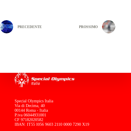
PRECEDENTE
PROSSIMO
Special Olympics Italia
Via di Decima, 40
00144 Roma - Italia
P.iva 06044931001
CF 97182020582
IBAN: IT55 I056 9603 2110 0000 7290 X19