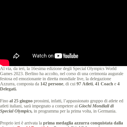
Al via, da ieri, la 16esima edizione degli Special Olympics World
Games 2023. Berlino ha accolto, nel corso di una cerimonia augurale
festosa ed emozionante in diretta mondiale live, la delegazione
Azzurra, composta da
142 persone
, di cui
97
Atleti
,
41 Coach
e
4
Delegati.
Fino
al 25 giugno
prossimi, infatti, l’appassionato gruppo di atlete ed
atleti italiani,
sarà impegnato a competere ai
Giochi Mondiali di
Special Olympics,
in programma per la prima volta, in Germania.
Proprio ieri è arrivata la
prima medaglia azzurra conquistata dalla