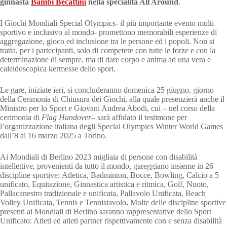
ginnasta
Bambi Becattini
nella specialità All Around
.
I Giochi Mondiali Special Olympics- il più importante evento multi
sportivo e inclusivo al mondo- promettono memorabili esperienze di
aggregazione, gioco ed inclusione tra le persone ed i popoli. Non si
tratta, per i partecipanti, solo di competere con tutte le forze e con la
determinazione di sempre, ma di dare corpo e anima ad una vera e
caleidoscopica kermesse dello sport.
Le gare, iniziate ieri, si concluderanno domenica 25 giugno, giorno
della Cerimonia di Chiusura dei Giochi, alla quale presenzierà anche il
Ministro per lo Sport e Giovani Andrea Abodi, cui – nel corso della
cerimonia di
Flag Handover
– sarà affidato il testimone per
l’organizzazione italiana degli Special Olympics Winter World Games
dall’8 al 16 marzo 2025 a Torino.
Ai Mondiali di Berlino 2023 migliaia di persone con disabilità
intellettive, provenienti da tutto il mondo, gareggiano insieme in 26
discipline sportive:
Atletica, Badminton, Bocce, Bowling, Calcio a 5
unificato, Equitazione, Ginnastica artistica e ritmica, Golf, Nuoto,
Pallacanestro tradizionale e unificata, Pallavolo Unificata, Beach
Volley Unificata, Tennis e Tennistavolo
.
Molte delle discipline sportive
presenti ai Mondiali di Berlino saranno rappresentative dello Sport
Unificato: Atleti ed atleti partner rispettivamente con e senza disabilità