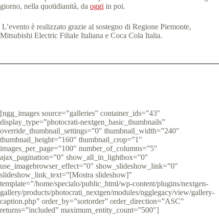
giorno, nella quotidianità, da
oggi
in poi.
L’evento è realizzato grazie al sostegno di Regione Piemonte,
Mitsubishi Electric Filiale Italiana e Coca Cola Italia.
[ngg_images source=”galleries” container_ids=”43″
display_type=”photocrati-nextgen_basic_thumbnails”
override_thumbnail_settings=”0″ thumbnail_width=”240″
thumbnail_height=”160″ thumbnail_crop=”1″
images_per_page=”100″ number_of_columns=”5″
ajax_pagination=”0″ show_all_in_lightbox=”0″
use_imagebrowser_effect=”0″ show_slideshow_link=”0″
slideshow_link_text=”[Mostra slideshow]”
template=”/home/specialo/public_html/wp-content/plugins/nextgen-
gallery/products/photocrati_nextgen/modules/ngglegacy/view/gallery-
caption.php” order_by=”sortorder” order_direction=”ASC”
returns=”included” maximum_entity_count=”500″]