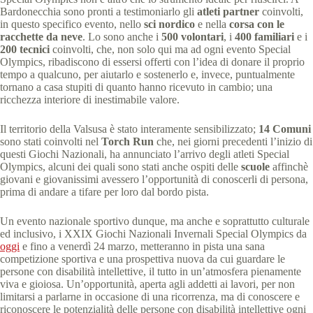
Bardonecchia sono pronti a testimoniarlo gli
atleti partner
coinvolti,
in questo specifico evento, nello
sci nordico
e nella
corsa con le
racchette da neve
. Lo sono anche i
500 volontari
, i
400 familiari
e i
200 tecnici
coinvolti, che, non solo qui ma ad ogni evento Special
Olympics, ribadiscono di essersi offerti con l’idea di donare il proprio
tempo a qualcuno, per aiutarlo e sostenerlo e, invece, puntualmente
tornano a casa stupiti di quanto hanno ricevuto in cambio; una
ricchezza interiore di inestimabile valore.
Il territorio della Valsusa è stato interamente sensibilizzato;
14 Comuni
sono stati coinvolti nel
Torch Run
che, nei giorni precedenti l’inizio di
questi Giochi Nazionali, ha annunciato l’arrivo degli atleti Special
Olympics, alcuni dei quali sono stati anche ospiti delle
scuole
affinchè
giovani e giovanissimi avessero l’opportunità di conoscerli di persona,
prima di andare a tifare per loro dal bordo pista.
Un evento nazionale sportivo dunque, ma anche e soprattutto culturale
ed inclusivo, i XXIX Giochi Nazionali Invernali Special Olympics da
oggi
e fino a venerdì 24 marzo, metteranno in pista una sana
competizione sportiva e una prospettiva nuova da cui guardare le
persone con disabilità intellettive, il tutto in un’atmosfera pienamente
viva e gioiosa. Un’opportunità, aperta agli addetti ai lavori, per non
limitarsi a parlarne in occasione di una ricorrenza, ma di conoscere e
riconoscere le potenzialità delle persone con disabilità intellettive ogni