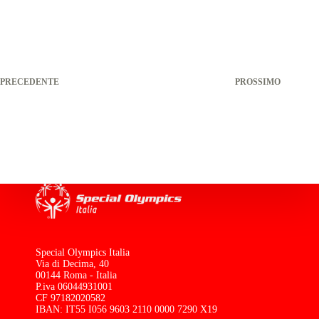
PRECEDENTE
PROSSIMO
Special Olympics Italia
Via di Decima, 40
00144 Roma - Italia
P.iva 06044931001
CF 97182020582
IBAN: IT55 I056 9603 2110 0000 7290 X19