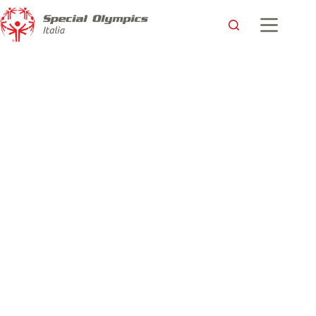
Giochi Nazionali Invernali in corso a Bardonecchia: lo sport
che fa cultura tutti i giorni
Special Olympics Italia
21 Marzo 2018