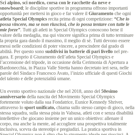
Sci alpino, sci nordico, corsa con le racchette da neve e
snowboard
; le discipline sportive in programma offrono importanti
opportunità per mettersi in gioco e far valere il
Giuramento
che ogni
atleta Special Olympics
recita prima di ogni competizione:
“Che io
possa vincere, ma se non riuscissi, che io possa tentare con tutte le
mie forze”
. Tutti gli atleti in Special Olympics conoscono bene il
valore della medaglia, ma qui vincere significa prima di tutto terminare
la propria gara dando il massimo, il meglio di sè. Tutti devono essere
messi nelle condizioni di poter vincere, a prescindere dal grado di
abilità. Per questo sono
suddivisi in batterie di pari livello
nel pre-
gara. E proprio il Giuramento dell’atleta Special Olympics e
l’accensione del tripode, in occasione della Cerimonia di Apertura a
Bardonecchia, in Piazza Valle Stretta hanno decretato ieri sera, nelle
parole del Sindaco Francesco Avato, l’inizio ufficiale di questi Giochi
del talento e delle potenzialità umane.
Un evento sportivo nazionale che nel 2018, anno del
50esimo
anniversario
della nascita del Movimento Special Olympics
fortemente voluto dalla sua Fondatrice, Eunice Kennedy Shriver,
attraverso lo
sport unificato,
chiama sullo stesso campo di gioco, nella
stessa squadra, sulla stessa pista in Valsusa, atleti con e senza disabilità
intellettive che giocano insieme per un unico obiettivo: allenare il
corpo, ma anche la mente, ad accogliere una prospettiva totalmente
inclusiva, scevra da stereotipi e pregiudizi. La pratica sportiva in
Special Olympics non è altro che lo strumento ideale per riuscirci. A