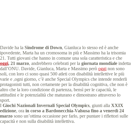
2018 Bardonecchia Giochi Nazionali Invernali
,
comunicati stampa
,
News
4 min
Davide ha la
Sindrome di Down
, Gianluca lo stesso ed è anche
ipovedente, Marta ha un cromosoma in più e Massimo ha la trisomia
21. Tutti giovani che hanno in comune una sola caratteristica e che
oggi
, 21 marzo
, andrebbero celebrati per la
giornata mondiale
indetta
dall’ONU. Davide, Gianluca, Marta e Massimo però
oggi
non sono
soli, con loro ci sono quasi 500 atleti con disabilità intellettive le più
varie e ,ogni giorno, c’è anche Special Olympics che intende renderli
protagonisti tutti, non certamente per la disabilità cognitiva, che non è
altro che la loro condizione di partenza, bensì per le capacità, le
attitudini e le potenzialità che maturano e dimostrano attraverso lo
sport.
I
Giochi Nazionali Invernali Special Olympics
, giunti alla
XXIX
edizione
, ora
in corso a Bardonecchia-Valsusa fino a venerdì 24
marzo
sono un’ottima occasione per farlo, per puntare i riflettori sulle
capacità e non sulla disabilità intellettiva.