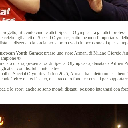
progetto, ritraendo cinque atleti Special Olympics tra gli atleti professi
he celebra gli atleti di Special Olympics, sottolineando l’importanza d
ilista ha disegnato la torcia per la prima volta in occasione di questa i
 European Youth Games
: presso uno store Armani di Milano Giorgio Arm
Campione ®.
nvitato una rappresentanza di Special Olympics capitanata da Adrien Pro
i atleti con disabilità intellettive.
rnali di Special Olympics Torino 2025, Armani ha indetto un’asta benef
 Frank Gehry e Urs Fischer, e ha raccolto fondi essenziali per supportare 
a e lo sport, anche se sono mondi distanti, possono integrarsi con forza