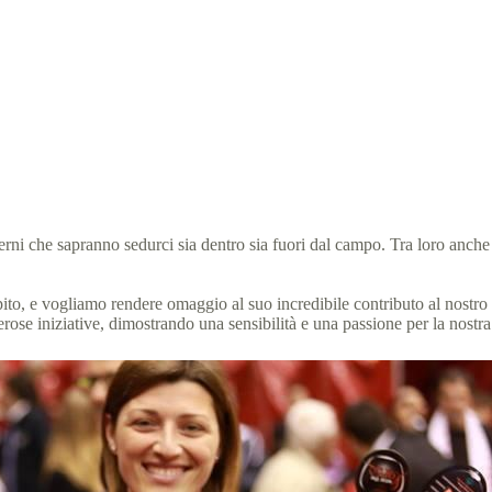
orgio Armani: un amico degli atleti Special Olympics
l Olympics Italia
4 Settembre 2025
News
2 min
oderni che sapranno sedurci sia dentro sia fuori dal campo. Tra loro anche
o, e vogliamo rendere omaggio al suo incredibile contributo al nostro Mo
erose iniziative, dimostrando una sensibilità e una passione per la nost