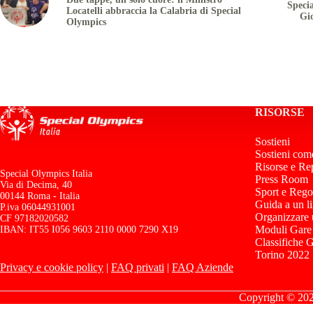
Speci
Locatelli abbraccia la Calabria di Special
Gi
Olympics
RISORSE
Sostieni
Sostieni com
Risorse e Re
Special Olympics Italia
Press Room
Via di Decima, 40
Sport e Rego
00144 Roma - Italia
Guida a un l
P.iva 06044931001
Organizzare
CF 97182020582
Moduli Gare
IBAN: IT55 I056 9603 2110 0000 7290 X19
Classifiche 
Torino 2022
Privacy e cookie policy
|
FAQ privati
|
FAQ Aziende
Copyright © 2026 