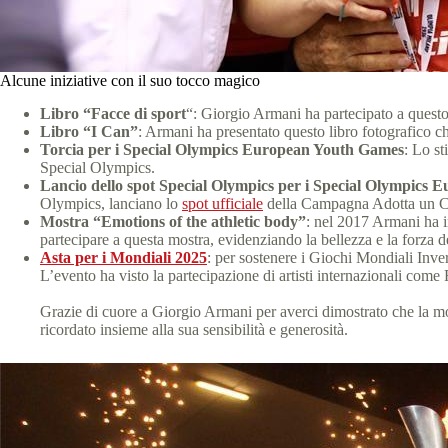
Alcune iniziative con il suo tocco magico
Libro “Facce di sport
“: Giorgio Armani ha partecipato a questo 
Libro “I Can”
: Armani ha presentato questo libro fotografico c
Torcia per i Special Olympics European Youth Games
: Lo st
Special Olympics.
Lancio dello spot Special Olympics per i Special Olympics
Olympics, lanciano lo
spot ufficiale
della Campagna Adotta un 
Mostra “Emotions of the athletic body”
: nel 2017 Armani ha i
partecipare a questa mostra, evidenziando la bellezza e la forza degl
Asta per i Mondiali 2025
: per sostenere i Giochi Mondiali Inve
L’evento ha visto la partecipazione di artisti internazionali come
Grazie di cuore a Giorgio Armani per averci dimostrato che la mod
ricordato insieme alla sua sensibilità e generosità.