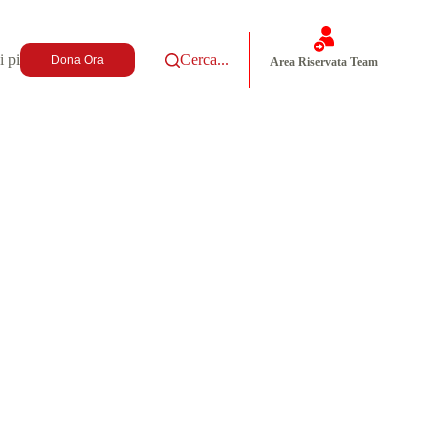
i più
Cerca...
Dona Ora
Area Riservata Team