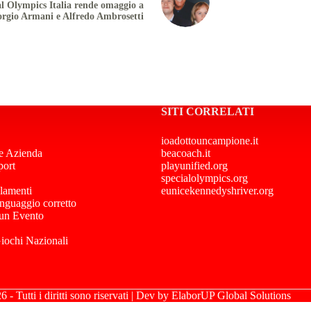
al Olympics Italia rende omaggio a
orgio Armani e Alfredo Ambrosetti
SITI CORRELATI
ioadottouncampione.it
e Azienda
beacoach.it
port
playunified.org
specialolympics.org
lamenti
eunicekennedyshriver.org
inguaggio corretto
 un Evento
Giochi Nazionali
- Tutti i diritti sono riservati | Dev by
ElaborUP Global Solutions