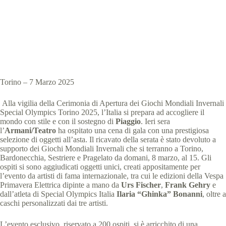
Special Olympics Italia
7 Marzo 2025
News
,
comunicati stampa
2 min
Torino – 7 Marzo 2025
Alla vigilia della Cerimonia di Apertura dei Giochi Mondiali Invernali
Special Olympics Torino 2025, l’Italia si prepara ad accogliere il
mondo con stile e con il sostegno di
Piaggio
. Ieri sera
l’
Armani/Teatro
ha ospitato una cena di gala con una prestigiosa
selezione di oggetti all’asta. Il ricavato della serata è stato devoluto a
supporto dei Giochi Mondiali Invernali che si terranno a Torino,
Bardonecchia, Sestriere e Pragelato da domani, 8 marzo, al 15. Gli
ospiti si sono aggiudicati oggetti unici, creati appositamente per
l’evento da artisti di fama internazionale, tra cui le edizioni della Vespa
Primavera Elettrica dipinte a mano da
Urs Fischer
,
Frank Gehry
e
dall’atleta di Special Olympics Italia
Ilaria “Ghinka” Bonanni
, oltre a
caschi personalizzati dai tre artisti.
L’evento esclusivo, riservato a 200 ospiti, si è arricchito di una