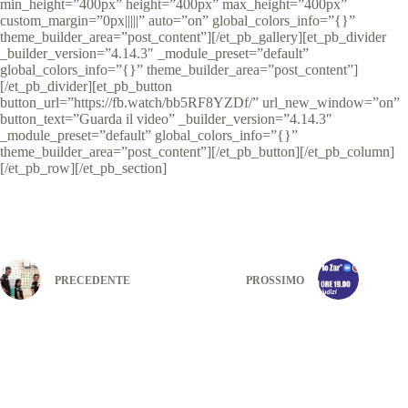
min_height=”400px” height=”400px” max_height=”400px”
custom_margin=”0px|||||” auto=”on” global_colors_info=”{}”
theme_builder_area=”post_content”][/et_pb_gallery][et_pb_divider
_builder_version=”4.14.3″ _module_preset=”default”
global_colors_info=”{}” theme_builder_area=”post_content”]
[/et_pb_divider][et_pb_button
button_url=”https://fb.watch/bb5RF8YZDf/” url_new_window=”on”
button_text=”Guarda il video” _builder_version=”4.14.3″
_module_preset=”default” global_colors_info=”{}”
theme_builder_area=”post_content”][/et_pb_button][/et_pb_column]
[/et_pb_row][/et_pb_section]
PRECEDENTE
PROSSIMO