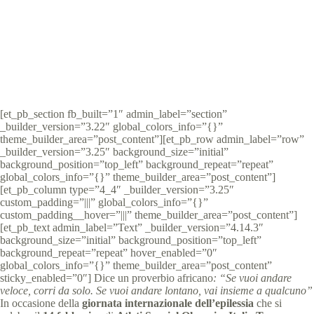
Special Olympics Italia
15 Febbraio 2022
News Abruzzo
2 min
[et_pb_section fb_built=”1″ admin_label=”section”
_builder_version=”3.22″ global_colors_info=”{}”
theme_builder_area=”post_content”][et_pb_row admin_label=”row”
_builder_version=”3.25″ background_size=”initial”
background_position=”top_left” background_repeat=”repeat”
global_colors_info=”{}” theme_builder_area=”post_content”]
[et_pb_column type=”4_4″ _builder_version=”3.25″
custom_padding=”|||” global_colors_info=”{}”
custom_padding__hover=”|||” theme_builder_area=”post_content”]
[et_pb_text admin_label=”Text” _builder_version=”4.14.3″
background_size=”initial” background_position=”top_left”
background_repeat=”repeat” hover_enabled=”0″
global_colors_info=”{}” theme_builder_area=”post_content”
sticky_enabled=”0″] Dice un proverbio africano
: “Se vuoi andare
veloce, corri da solo. Se vuoi andare lontano, vai insieme a qualcuno”
In occasione della
giornata internazionale dell’epilessia
che si