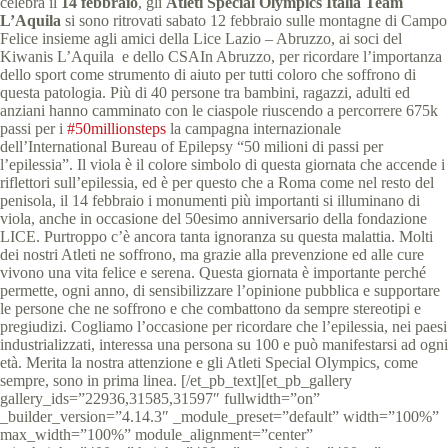
celebra il
14 febbraio
, gli
Atleti Special Olympics Italia Team
L’Aquila
si sono ritrovati sabato 12 febbraio sulle montagne di Campo
Felice insieme agli amici della Lice Lazio – Abruzzo, ai soci del
Kiwanis L’Aquila e dello CSAIn Abruzzo, per ricordare l’importanza
dello sport come strumento di aiuto per tutti coloro che soffrono di
questa patologia. Più di 40 persone tra bambini, ragazzi, adulti ed
anziani hanno camminato con le ciaspole riuscendo a percorrere 675k
passi per i
#50millionsteps
la campagna internazionale
dell’International Bureau of Epilepsy “50 milioni di passi per
l’epilessia”. Il viola è il colore simbolo di questa giornata che accende i
riflettori sull’epilessia, ed è per questo che a Roma come nel resto del
penisola, il 14 febbraio i monumenti più importanti si illuminano di
viola, anche in occasione del 50esimo anniversario della fondazione
LICE. Purtroppo c’è ancora tanta ignoranza su questa malattia. Molti
dei nostri Atleti ne soffrono, ma grazie alla prevenzione ed alle cure
vivono una vita felice e serena. Questa giornata è importante perché
permette, ogni anno, di sensibilizzare l’opinione pubblica e supportare
le persone che ne soffrono e che combattono da sempre stereotipi e
pregiudizi. Cogliamo l’occasione per ricordare che l’epilessia, nei paesi
industrializzati, interessa una persona su 100 e può manifestarsi ad ogni
età. Merita la nostra attenzione e gli Atleti Special Olympics, come
sempre, sono in prima linea. [/et_pb_text][et_pb_gallery
gallery_ids=”22936,31585,31597″ fullwidth=”on”
_builder_version=”4.14.3″ _module_preset=”default” width=”100%”
max_width=”100%” module_alignment=”center”