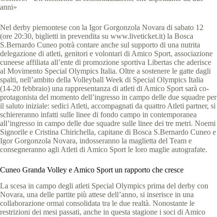
anni»
Nel derby piemontese con la Igor Gorgonzola Novara di sabato 12
(ore 20:30, biglietti in prevendita su www.liveticket.it) la Bosca
S.Bernardo Cuneo potrà contare anche sul supporto di una nutrita
delegazione di atleti, genitori e volontari di Amico Sport, associazione
cuneese affiliata all’ente di promozione sportiva Libertas che aderisce
al Movimento Special Olympics Italia. Oltre a sostenere le gatte dagli
spalti, nell’ambito della Volleyball Week di Special Olympics Italia
(14-20 febbraio) una rappresentanza di atleti di Amico Sport sarà co-
protagonista del momento dell’ingresso in campo delle due squadre per
il saluto iniziale: sedici Atleti, accompagnati da quattro Atleti partner, si
schiereranno infatti sulle linee di fondo campo in contemporanea
all’ingresso in campo delle due squadre sulle linee dei tre metri. Noemi
Signorile e Cristina Chirichella, capitane di Bosca S.Bernardo Cuneo e
Igor Gorgonzola Novara, indosseranno la maglietta del Team e
consegneranno agli Atleti di Amico Sport le loro maglie autografate.
Cuneo Granda Volley e Amico Sport un rapporto che cresce
La scesa in campo degli atleti Special Olympics prima del derby con
Novara, una delle partite più attese dell’anno, si inserisce in una
collaborazione ormai consolidata tra le due realtà. Nonostante le
restrizioni dei mesi passati, anche in questa stagione i soci di Amico