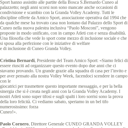
Sport hanno assistito alle partite della Bosca S.Bernardo Cuneo al
palazzetto; negli anni scorsi non sono mancate anche occasioni di
condivisione e scambio con la Granda Volley Academy. Tutti le
discipline offerte da Amico Sport, associazione operativa dal 1994 che
da qualche mese ha trovato casa non lontano dal Palazzo dello Sport di
Cuneo nella nuova palestra inclusiva “Paolo Mosconi”, vengono
proposte in modo unificato, con in campo Atleti con e senza disabilità.
Una filosofia che vede lo sport come mezzo di inclusione sociale e che
si sposa alla perfezione con le iniziative di welfare
e di inclusione di Cuneo Granda Volley.
Cristina Bernardi
, Presidente del Team Amico Sport: «Siamo felici di
essere riusciti ad organizzare questo evento dopo due anni che ci
stavamo provando. Un grande grazie alla squadra di casa per l’invito e
per aver pensato alla nostra Volley Week, facendoci scendere in campo
con le
giocatrici per trasmettere questo importante messaggio, e per la bella
sinergia che si è creata negli anni con la Granda Volley Academy. I
nostri Atleti sono super tifosi e sugli spalti i loro sorrisi sono la prova
della loro felicità. Ci vediamo sabato, speriamo in un bel tifo
numerosissimo: forza
Cuneo!».
Paolo Cornero
, Direttore Generale CUNEO GRANDA VOLLEY