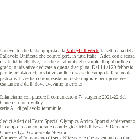
Special Olympics Italia
11 Febbraio 2022
News
,
News Piemonte
3 min
Un evento che fa da apripista alla
Volleyball Week
, la settimana della
Pallavolo Unificata che coinvolgerà, in tutta Italia, Atleti con e senza
disabilità intellettive, nonchè gli alunni delle scuole di ogni ordine e
grado in iniziative dedicate a questa disciplina. Dal 14 al 20 febbraio
partite, mini-tornei, iniziative on line e scese in campo la faranno da
padrone. E crediamo non esista un modo migliore per riprendere
esattamente da lì, dove avevamo interrotto.
Rilanciamo con piacere il comunicato n.74 stagione 2021-22 del
Cuneo Granda Volley,
serie A1 di pallavolo femminile
Sedici Atleti del Team Special Olympics Amico Sport si schiereranno
in campo in contemporanea con le giocatrici di Bosca S.Bernardo
Cuneo e Igor Gorgonzola Novara
Cornero: «Un momento di sensibilizzazione che aspettiamo da due