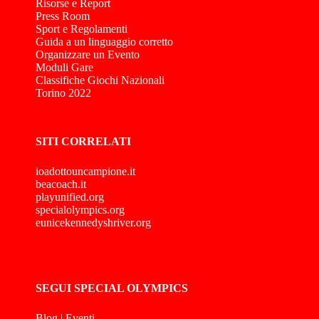
Risorse e Report
Press Room
Sport e Regolamenti
Guida a un linguaggio corretto
Organizzare un Evento
Moduli Gare
Classifiche Giochi Nazionali
Torino 2022
SITI CORRELATI
ioadottouncampione.it
beacoach.it
playunified.org
specialolympics.org
eunicekennedyshriver.org
SEGUI SPECIAL OLYMPICS
Blog
|
Eventi