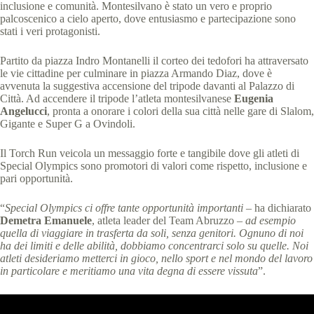
inclusione e comunità. Montesilvano è stato un vero e proprio
palcoscenico a cielo aperto, dove entusiasmo e partecipazione sono
stati i veri protagonisti.
Partito da piazza Indro Montanelli il corteo dei tedofori ha attraversato
le vie cittadine per culminare in piazza Armando Diaz, dove è
avvenuta la suggestiva accensione del tripode davanti al Palazzo di
Città. Ad accendere il tripode l’atleta montesilvanese
Eugenia
Angelucci
, pronta a onorare i colori della sua città nelle gare di Slalom,
Gigante e Super G a Ovindoli.
Il Torch Run veicola un messaggio forte e tangibile dove gli atleti di
Special Olympics sono promotori di valori come rispetto, inclusione e
pari opportunità.
“
Special Olympics ci offre tante opportunità importanti
– ha dichiarato
Demetra Emanuele
, atleta leader del Team Abruzzo –
ad esempio
quella di viaggiare in trasferta da soli, senza genitori. Ognuno di noi
ha dei limiti e delle abilità, dobbiamo concentrarci solo su quelle. Noi
atleti desideriamo metterci in gioco, nello sport e nel mondo del lavoro
in particolare e meritiamo una vita degna di essere vissuta
”.