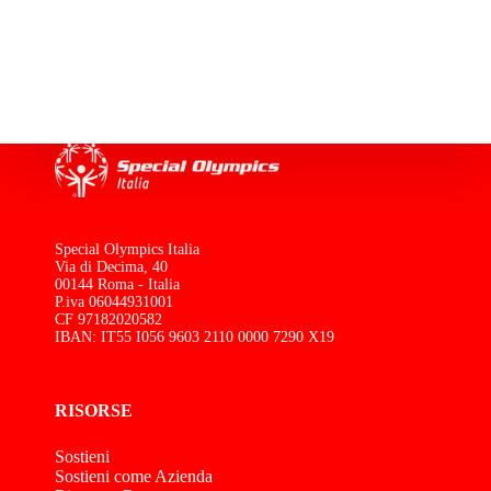
Special Olympics Italia
Via di Decima, 40
00144 Roma - Italia
P.iva 06044931001
CF 97182020582
IBAN: IT55 I056 9603 2110 0000 7290 X19
RISORSE
Sostieni
Sostieni come Azienda