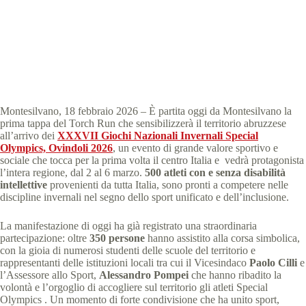
Special Olympics Italia
18 Febbraio 2026
News
,
comunicati stampa
,
News Abruzzo
2 min
Montesilvano, 18 febbraio 2026 – È partita oggi da Montesilvano la
prima tappa del Torch Run che sensibilizzerà il territorio abruzzese
all’arrivo dei
XXXVII Giochi Nazionali Invernali Special
Olympics, Ovindoli 2026
, un evento di grande valore sportivo e
sociale che tocca per la prima volta il centro Italia e vedrà protagonista
l’intera regione, dal 2 al 6 marzo.
500 atleti con e senza disabilità
intellettive
provenienti da tutta Italia, sono pronti a competere nelle
discipline invernali nel segno dello sport unificato e dell’inclusione.
La manifestazione di oggi ha già registrato una straordinaria
partecipazione: oltre
350 persone
hanno assistito alla corsa simbolica,
con la gioia di numerosi studenti delle scuole del territorio e
rappresentanti delle istituzioni locali tra cui il Vicesindaco
Paolo Cilli
e
l’Assessore allo Sport,
Alessandro Pompei
che hanno ribadito la
volontà e l’orgoglio di accogliere sul territorio gli atleti Special
Olympics . Un momento di forte condivisione che ha unito sport,