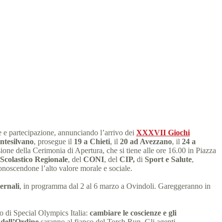
clusione
o
3 min
e e partecipazione, annunciando l’arrivo dei
XXXVII Giochi
tesilvano
, prosegue il
19 a Chieti
, il
20 ad Avezzano
, il
24 a
sione della Cerimonia di Apertura, che si tiene alle ore 16.00 in Piazza
 Scolastico Regionale
, del
CONI
, del
CIP,
di
Sport e Salute
,
onoscendone l’alto valore morale e sociale.
ernali
, in programma dal 2 al 6 marzo a Ovindoli. Gareggeranno in
no di Special Olympics Italia:
cambiare le coscienze e gli
 dell’Ordine
saranno al fianco del Torch Run. Gli agenti