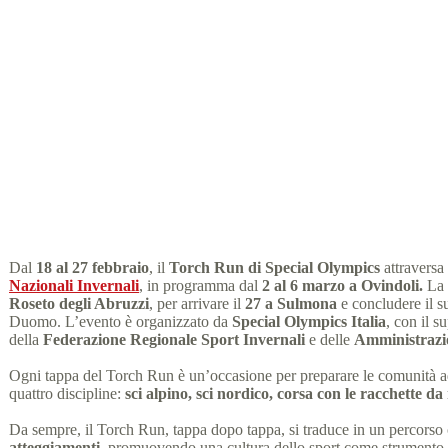
Il Torch Run di Special Olym
Special Olympics Italia
Dal
18 al 27 febbraio
, il
Torch Run di Special Olympics
attraversa
Nazionali Invernali
, in programma dal
2 al 6 marzo a Ovindoli.
La 
Roseto degli Abruzzi
, per arrivare il
27 a Sulmona
e concludere il s
Duomo. L’evento è organizzato da
Special Olympics Italia
, con il s
della
Federazione Regionale Sport Invernali
e delle
Amministrazi
Ogni tappa del Torch Run è un’occasione per preparare le comunità 
quattro discipline:
sci alpino, sci nordico, corsa con le racchette 
Da sempre, il Torch Run, tappa dopo tappa, si traduce in un percorso c
atteggiamenti
, promuovendo una cultura dello sport come strumento di