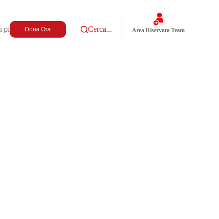
i più
Cerca...
Dona Ora
Area Riservata Team