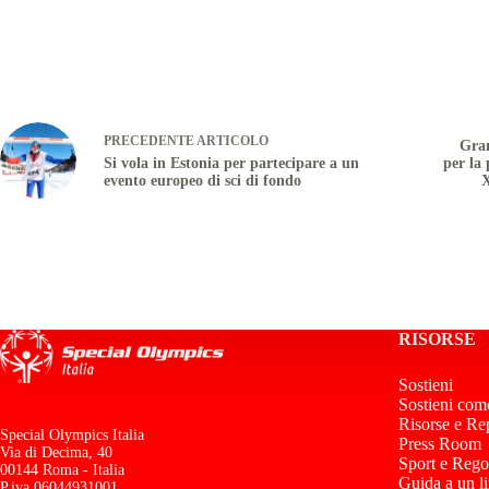
PRECEDENTE
ARTICOLO
Gran
Si vola in Estonia per partecipare a un
per la
evento europeo di sci di fondo
X
RISORSE
Sostieni
Sostieni com
Risorse e Re
Special Olympics Italia
Press Room
Via di Decima, 40
Sport e Rego
00144 Roma - Italia
Guida a un l
P.iva 06044931001