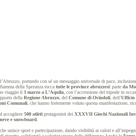
pics illumina l’Abruzzo: un grande movimento di comunità, valori e in
17 Febbraio 2026
News
,
comunicati stampa
,
News Abruzz
 l’Abruzzo, portando con sé un messaggio universale di pace, inclusion
fiamma della Speranza tocca
tutte le province abruzzesi
: parte
da Mon
uo viaggio il
3 marzo a L’Aquila
, con l’accensione del tripode in occa
upporto della
Regione Abruzzo
, del
Comune di Ovindoli
, dell’
Ufficio
oni Comunali
, che hanno fortemente voluto questa manifestazione, ric
ad accogliere
500 atleti
protagonisti dei
XXXVII Giochi Nazionali Inv
da neve e snowboard
.
he unisce sport e partecipazione, dando visibilità ai valori e all’impeg
 rispetto, solidarietà e valorizzazione delle differenze.Anche le
Forze