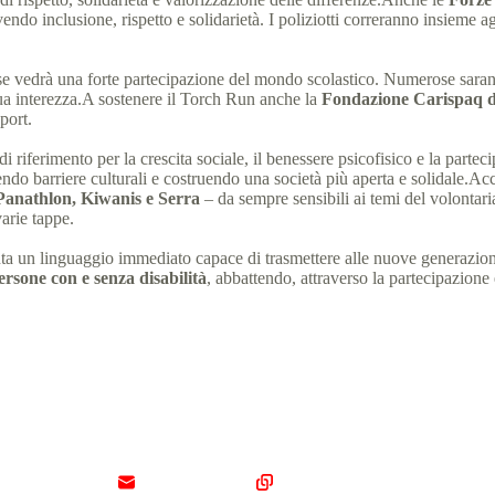
ndo inclusione, rispetto e solidarietà. I poliziotti correranno insieme agl
vedrà una forte partecipazione del mondo scolastico. Numerose saranno
sua interezza.A sostenere il Torch Run anche la
Fondazione Carispaq d
port.
erimento per la crescita sociale, il benessere psicofisico e la parteci
tendo barriere culturali e costruendo una società più aperta e solidale.
Panathlon, Kiwanis e Serra
– da sempre sensibili ai temi del volontar
arie tappe.
ta un linguaggio immediato capace di trasmettere alle nuove generazioni
ersone con e senza disabilità
, abbattendo, attraverso la partecipazione 