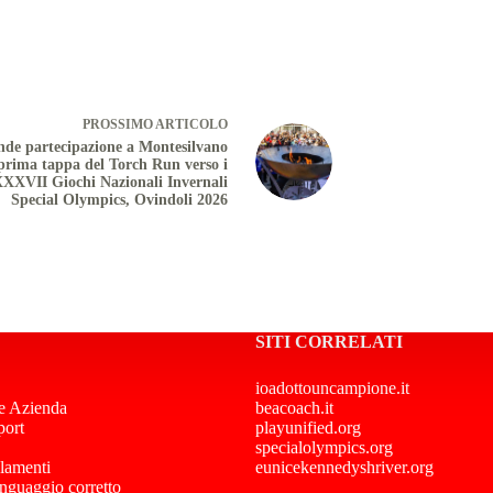
PROSSIMO
ARTICOLO
de partecipazione a Montesilvano
 prima tappa del Torch Run verso i
XXVII Giochi Nazionali Invernali
Special Olympics, Ovindoli 2026
SITI CORRELATI
ioadottouncampione.it
e Azienda
beacoach.it
port
playunified.org
specialolympics.org
lamenti
eunicekennedyshriver.org
inguaggio corretto