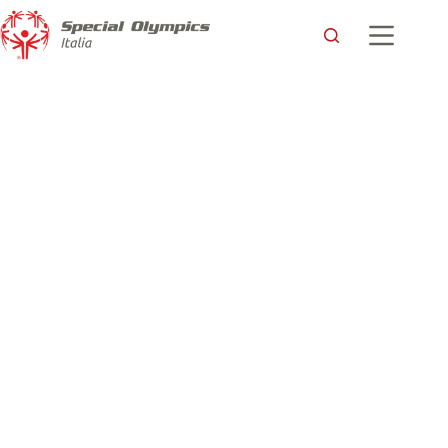
I Giochi Nazionali Estivi di Torino inseriti nel programma
“Piemonte regione europea dello sport 2022”
Special Olympics Italia
22 Marzo 2022