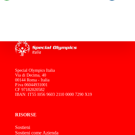
Special Olympics Italia
Via di Decima, 40
00144 Roma - Italia
P.iva 06044931001
CF 97182020582
IBAN: IT55 I056 9603 2110 0000 7290 X19
RISORSE
Sostieni
Sostieni come Azienda