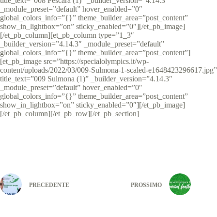
title_text=”008 Pescara (1)” _builder_version=”4.14.3″
_module_preset=”default” hover_enabled=”0″
global_colors_info=”{}” theme_builder_area=”post_content”
show_in_lightbox=”on” sticky_enabled=”0″][/et_pb_image]
[/et_pb_column][et_pb_column type=”1_3″
_builder_version=”4.14.3″ _module_preset=”default”
global_colors_info=”{}” theme_builder_area=”post_content”]
[et_pb_image src=”https://specialolympics.it/wp-
content/uploads/2022/03/009-Sulmona-1-scaled-e1648423296617.jpg”
title_text=”009 Sulmona (1)” _builder_version=”4.14.3″
_module_preset=”default” hover_enabled=”0″
global_colors_info=”{}” theme_builder_area=”post_content”
show_in_lightbox=”on” sticky_enabled=”0″][/et_pb_image]
[/et_pb_column][/et_pb_row][/et_pb_section]
PRECEDENTE
PROSSIMO