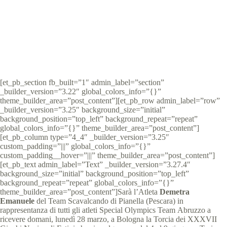
Special Olympics Italia
28 Marzo 2022
News Abruzzo
3 min
[et_pb_section fb_built=”1″ admin_label=”section”
_builder_version=”3.22″ global_colors_info=”{}”
theme_builder_area=”post_content”][et_pb_row admin_label=”row”
_builder_version=”3.25″ background_size=”initial”
background_position=”top_left” background_repeat=”repeat”
global_colors_info=”{}” theme_builder_area=”post_content”]
[et_pb_column type=”4_4″ _builder_version=”3.25″
custom_padding=”|||” global_colors_info=”{}”
custom_padding__hover=”|||” theme_builder_area=”post_content”]
[et_pb_text admin_label=”Text” _builder_version=”3.27.4″
background_size=”initial” background_position=”top_left”
background_repeat=”repeat” global_colors_info=”{}”
theme_builder_area=”post_content”]Sarà l’Atleta
Demetra
Emanuele
del Team Scavalcando di Pianella (Pescara) in
rappresentanza di tutti gli atleti Special Olympics Team Abruzzo a
ricevere domani, lunedì 28 marzo, a Bologna la Torcia dei XXXVII