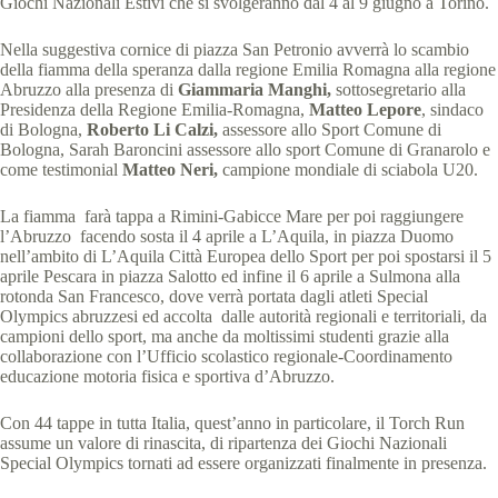
Giochi Nazionali Estivi che si svolgeranno dal 4 al 9 giugno a Torino.
Nella suggestiva cornice di piazza San Petronio avverrà lo scambio
della fiamma della speranza dalla regione Emilia Romagna alla regione
Abruzzo alla presenza di
Giammaria Manghi,
sottosegretario alla
Presidenza della Regione Emilia-Romagna,
Matteo Lepore
, sindaco
di Bologna,
Roberto Li Calzi,
assessore allo Sport Comune di
Bologna, Sarah Baroncini assessore allo sport Comune di Granarolo e
come testimonial
Matteo Neri,
campione mondiale di sciabola U20.
La fiamma farà tappa a Rimini-Gabicce Mare per poi raggiungere
l’Abruzzo facendo sosta il 4 aprile a L’Aquila, in piazza Duomo
nell’ambito di L’Aquila Città Europea dello Sport per poi spostarsi il 5
aprile Pescara in piazza Salotto ed infine il 6 aprile a Sulmona alla
rotonda San Francesco, dove verrà portata dagli atleti Special
Olympics abruzzesi ed accolta dalle autorità regionali e territoriali, da
campioni dello sport, ma anche da moltissimi studenti grazie alla
collaborazione con l’Ufficio scolastico regionale-Coordinamento
educazione motoria fisica e sportiva d’Abruzzo.
Con 44 tappe in tutta Italia, quest’anno in particolare, il Torch Run
assume un valore di rinascita, di ripartenza dei Giochi Nazionali
Special Olympics tornati ad essere organizzati finalmente in presenza.