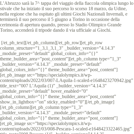
L’Abruzzo sarà la 7^ tappa del viaggio della fiaccola olimpica lungo lo
stivale che ha iniziato il suo percorso lo scorso 18 marzo, da Udine,
nella regione che ha ospitato gli ultimi Giochi Nazionali Invernali, e
terminerà il suo percorso il 5 giugno a Torino in occasione della
cerimonia di apertura quando, presso lo Stadio Olimpico Grande
Torino, accenderà il tripode dando il via ufficiale ai Giochi.
[/et_pb_text][/et_pb_column][/et_pb_row][et_pb_row
column_structure=”1_3,1_3,1_3″ _builder_version=”4.14.3″
_module_preset=”default” global_colors_info=”{}”
theme_builder_area=”post_content”][et_pb_column type=”1_3″
_builder_version=”4.14.3″ _module_preset=”default”
global_colors_info=”{}” theme_builder_area=”post_content”]
[et_pb_image src=”https://specialolympics.it/wp-
content/uploads/2022/03/007-LAquila-1-scaled-e1648423270942.jpg”
title_text=”007 L’Aquila (1)” _builder_version=”4.14.3″
_module_preset=”default” hover_enabled=”0″
global_colors_info=”{}” theme_builder_area=”post_content”
show_in_lightbox=”on” sticky_enabled=”0″][/et_pb_image]
[/et_pb_column][et_pb_column type=”1_3″
_builder_version=”4.14.3″ _module_preset=”default”
global_colors_info=”{}” theme_builder_area=”post_content”]
[et_pb_image src=”https://specialolympics.it/wp-
content/uploads/2022/03/008-Pescara-1-scaled-e1648423322465.jpg”