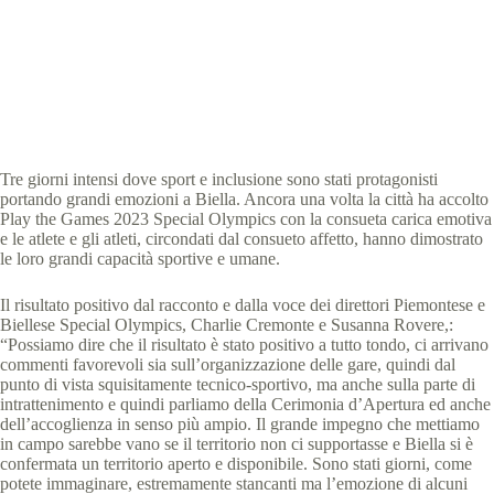
Special Olympics Italia
17 Maggio 2023
News Piemonte
2 min
Tre giorni intensi dove sport e inclusione sono stati protagonisti
portando grandi emozioni a Biella. Ancora una volta la città ha accolto
Play the Games 2023 Special Olympics con la consueta carica emotiva
e le atlete e gli atleti, circondati dal consueto affetto, hanno dimostrato
le loro grandi capacità sportive e umane.
Il risultato positivo dal racconto e dalla voce dei direttori Piemontese e
Biellese Special Olympics, Charlie Cremonte e Susanna Rovere,:
“Possiamo dire che il risultato è stato positivo a tutto tondo, ci arrivano
commenti favorevoli sia sull’organizzazione delle gare, quindi dal
punto di vista squisitamente tecnico-sportivo, ma anche sulla parte di
intrattenimento e quindi parliamo della Cerimonia d’Apertura ed anche
dell’accoglienza in senso più ampio. Il grande impegno che mettiamo
in campo sarebbe vano se il territorio non ci supportasse e Biella si è
confermata un territorio aperto e disponibile. Sono stati giorni, come
potete immaginare, estremamente stancanti ma l’emozione di alcuni