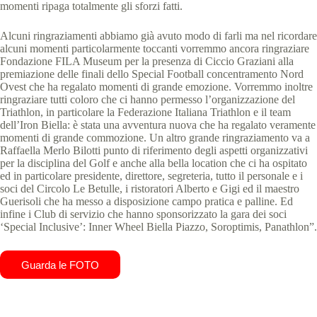
momenti ripaga totalmente gli sforzi fatti.
Alcuni ringraziamenti abbiamo già avuto modo di farli ma nel ricordare
alcuni momenti particolarmente toccanti vorremmo ancora ringraziare
Fondazione FILA Museum per la presenza di Ciccio Graziani alla
premiazione delle finali dello Special Football concentramento Nord
Ovest che ha regalato momenti di grande emozione. Vorremmo inoltre
ringraziare tutti coloro che ci hanno permesso l’organizzazione del
Triathlon, in particolare la Federazione Italiana Triathlon e il team
dell’Iron Biella: è stata una avventura nuova che ha regalato veramente
momenti di grande commozione. Un altro grande ringraziamento va a
Raffaella Merlo Bilotti punto di riferimento degli aspetti organizzativi
per la disciplina del Golf e anche alla bella location che ci ha ospitato
ed in particolare presidente, direttore, segreteria, tutto il personale e i
soci del Circolo Le Betulle, i ristoratori Alberto e Gigi ed il maestro
Guerisoli che ha messo a disposizione campo pratica e palline. Ed
infine i Club di servizio che hanno sponsorizzato la gara dei soci
‘Special Inclusive’: Inner Wheel Biella Piazzo, Soroptimis, Panathlon”.
Guarda le FOTO