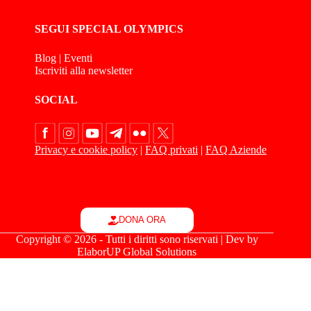
SEGUI SPECIAL OLYMPICS
Blog
|
Eventi
Iscriviti alla newsletter
SOCIAL
Privacy e cookie policy
|
FAQ privati
|
FAQ Aziende
DONA ORA
Copyright © 2026 - Tutti i diritti sono riservati | Dev by
ElaborUP Global Solutions
Le tue preferenze relative alla privacy
Informativa sulla raccolta