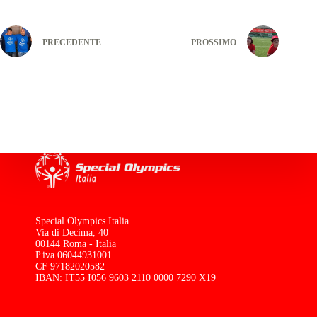
PRECEDENTE
PROSSIMO
Special Olympics Italia
Via di Decima, 40
00144 Roma - Italia
P.iva 06044931001
CF 97182020582
IBAN: IT55 I056 9603 2110 0000 7290 X19