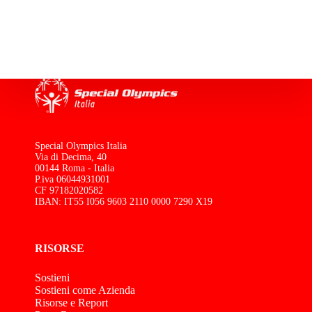
Special Olympics Italia
Via di Decima, 40
00144 Roma - Italia
P.iva 06044931001
CF 97182020582
IBAN: IT55 I056 9603 2110 0000 7290 X19
RISORSE
Sostieni
Sostieni come Azienda
Risorse e Report