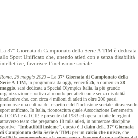
Special Olympics Italia
26 Maggio 2023
comunicati stampa
,
News
1 min
La 37° Giornata di Campionato della Serie A TIM è dedicata
allo Sport Unificato che, unendo atleti con e senza disabilità
intellettive, favorisce l’inclusione sociale
Roma, 26 maggio 2023
– La
37° Giornata di Campionato della
Serie A TIM
, in programma da oggi, venerdì
26
, a domenica
28
maggio
, sarà dedicata a Special Olympics Italia, la più grande
organizzazione sportiva al mondo per atleti con e senza disabilità
intellettive che, con circa 4 milioni di atleti in oltre 200 paesi,
promuove una cultura del rispetto e dell’inclusione sociale attraverso lo
sport unificato. In Italia, riconosciuta quale Associazione Benemerita
dal CONI e dal CIP, è presente dal 1983 ed opera in tutte le regioni
attraverso team che preparano 18 mila atleti, in numerose discipline
sportive. “
Imbattibili insieme
”, questo è il
claim
della
37° Giornata
di Campionato della Serie A TIM:
per un
calcio che unisce
, che
faciliti
la
comprensione
e la
conoscenza
,
favorendo una cultura del