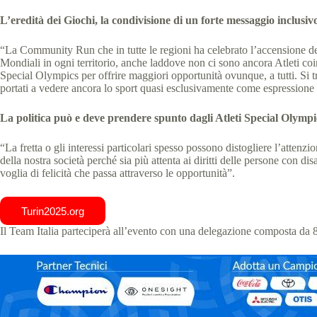
L’eredità dei Giochi, la condivisione di un forte messaggio inclusiv
“La Community Run che in tutte le regioni ha celebrato l’accensione de
Mondiali in ogni territorio, anche laddove non ci sono ancora Atleti coinv
Special Olympics per offrire maggiori opportunità ovunque, a tutti. Si t
portati a vedere ancora lo sport quasi esclusivamente come espressione ago
La politica può e deve prendere spunto dagli Atleti Special Olympi
“La fretta o gli interessi particolari spesso possono distogliere l’atte
della nostra società perché sia più attenta ai diritti delle persone con disa
voglia di felicità che passa attraverso le opportunità”.
Turin2025.org
Il Team Italia parteciperà all’evento con una delegazione composta da 