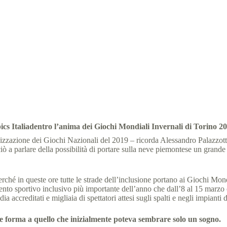
i indicano la via del cambiamento per una società più giusta
cs Italia
6 Marzo 2025
News
,
comunicati stampa
5 
ics Italiadentro l’anima dei Giochi Mondiali Invernali di Torino 2
zzazione dei Giochi Nazionali del 2019 – ricorda Alessandro Palazzotti
 a parlare della possibilità di portare sulla neve piemontese un grande 
erché in queste ore tutte le strade dell’inclusione portano ai Giochi Mo
ento sportivo inclusivo più importante dell’anno che dall’8 al 15 marzo 
 accreditati e migliaia di spettatori attesi sugli spalti e negli impianti 
dare forma a quello che inizialmente poteva sembrare solo un sogno.