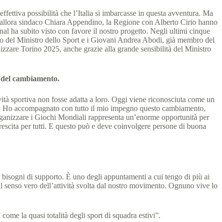
ffettiva possibilità che l’Italia si imbarcasse in questa avventura. Ma
’allora sindaco Chiara Appendino, la Regione con Alberto Cirio hanno
nal ha subito visto con favore il nostro progetto. Negli ultimi cinque
rrivo del Ministro dello Sport e i Giovani Andrea Abodi, già membro del
izzare Torino 2025, anche grazie alla grande sensibilità del Ministro
i del cambiamento.
ività sportiva non fosse adatta a loro. Oggi viene riconosciuta come un
sere. Ho accompagnato con tutto il mio impegno questo cambiamento,
rganizzare i Giochi Mondiali rappresenta un’enorme opportunità per
 crescita per tutti. E questo può e deve coinvolgere persone di buona
 bisogni di supporto. È uno degli appuntamenti a cui tengo di più ai
l senso vero dell’attività svolta dal nostro movimento. Ognuno vive lo
 come la quasi totalità degli sport di squadra estivi”.