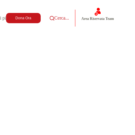
i più
Cerca...
Dona Ora
Area Riservata Team