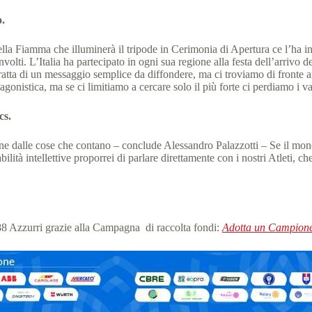
o.
lla Fiamma che illuminerà il tripode in Cerimonia di Apertura ce l’ha i
olti. L’Italia ha partecipato in ogni sua regione alla festa dell’arrivo d
ratta di un messaggio semplice da diffondere, ma ci troviamo di fronte a
nistica, ma se ci limitiamo a cercare solo il più forte ci perdiamo i valo
cs.
nzione dalle cose che contano – conclude Alessandro Palazzotti – Se il m
bilità intellettive proporrei di parlare direttamente con i nostri Atleti, ch
88 Azzurri grazie alla Campagna di raccolta fondi:
Adotta un Campion