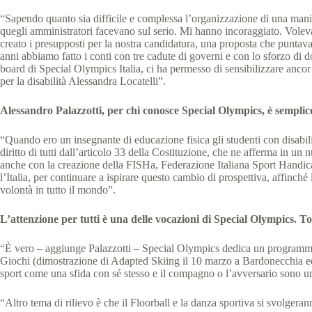
“Sapendo quanto sia difficile e complessa l’organizzazione di una manife
quegli amministratori facevano sul serio. Mi hanno incoraggiato. Vole
creato i presupposti per la nostra candidatura, una proposta che puntava 
anni abbiamo fatto i conti con tre cadute di governi e con lo sforzo di 
board di Special Olympics Italia, ci ha permesso di sensibilizzare ancor
per la disabilità Alessandra Locatelli”.
Alessandro Palazzotti, per chi conosce Special Olympics, è semplic
“Quando ero un insegnante di educazione fisica gli studenti con disabili
diritto di tutti dall’articolo 33 della Costituzione, che ne afferma i
anche con la creazione della FISHa, Federazione Italiana Sport Handica
l’Italia, per continuare a ispirare questo cambio di prospettiva, affinché
volontà in tutto il mondo”.
L’attenzione per tutti è una delle vocazioni di Special Olympics. T
“È vero – aggiunge Palazzotti – Special Olympics dedica un programma spo
Giochi (dimostrazione di Adapted Skiing il 10 marzo a Bardonecchia ed 
sport come una sfida con sé stesso e il compagno o l’avversario sono un
“Altro tema di rilievo è che il Floorball e la danza sportiva si svolgerann