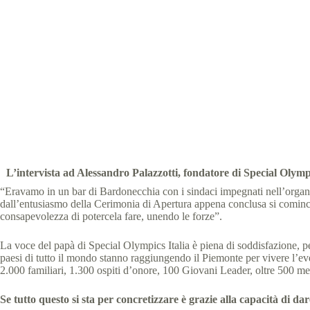
Gli Atlet
Special Olympi
L’intervista ad Alessandro Palazzotti, fondatore di Special Olymp
“Eravamo in un bar di Bardonecchia con i sindaci impegnati nell’organi
dall’entusiasmo della Cerimonia di Apertura appena conclusa si cominciò
consapevolezza di potercela fare, unendo le forze”.
La voce del papà di Special Olympics Italia è piena di soddisfazione, p
paesi di tutto il mondo stanno raggiungendo il Piemonte per vivere l’ev
2.000 familiari, 1.300 ospiti d’onore, 100 Giovani Leader, oltre 500 media
Se tutto questo si sta per concretizzare è grazie alla capacità di 