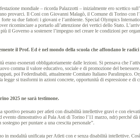
stazione mondiale – ricorda Palazzotti – inizialmente ero scettico sull’e
vano provarci. Il Coni con Giovanni Malagò, il Comune di Torino con l
forte su due fattori: i giovani e l’ambiente. Special Olympics Internatio
dover ricominciare a portarlo all’attenzione dei vertici dello Stato. L’a
 più il Governo a sostenere l’impegno nel creare le condizioni per organ
emente il Prof. Ed è nel mondo della scuola che affondano le radic
tà erano esonerati obbligatoriamente dalle lezioni. Si pensava che l’att
n un nuovo comma il valore educativo, sociale e di promozione del benes
ppati, poi Federdisabili, attualmente Comitato Italiano Paralimpico. O
 la legge si trasformi in azioni concrete, opportunità di espressione e di
orino 2025 ne sarà testimone.
rtivo pensato per atleti con disabilità intellettive gravi e con elevati
evento dimostrativo al Pala Asti di Torino l’11 marzo, ndr) perché dà i
 sostegno per puntare a una crescita personale”.
o in modalità unificata per Atleti con e senza disabilità intellettive. Così