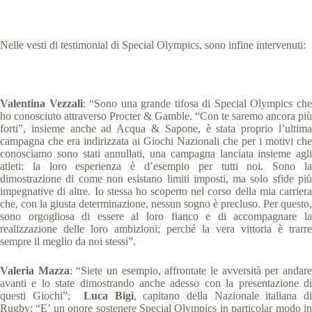
Nelle vesti di testimonial di Special Olympics, sono infine intervenuti:
Valentina Vezzali
: “Sono una grande tifosa di Special Olympics ch
ho conosciuto attraverso Procter & Gamble. “Con te saremo ancora più
forti”, insieme anche ad Acqua & Sapone, è stata proprio l’ultima
campagna che era indirizzata ai Giochi Nazionali che per i motivi che
conosciamo sono stati annullati, una campagna lanciata insieme agli
atleti: la loro esperienza è d’esempio per tutti noi. Sono la
dimostrazione di come non esistano limiti imposti, ma solo sfide più
impegnative di altre. Io stessa ho scoperto nel corso della mia carriera
che, con la giusta determinazione, nessun sogno è precluso. Per questo,
sono orgogliosa di essere al loro fianco e di accompagnare la
realizzazione delle loro ambizioni; perché la vera vittoria è trarre
sempre il meglio da noi stessi”.
Valeria Mazza
: “Siete un esempio, affrontate le avversità per andar
avanti e lo state dimostrando anche adesso con la presentazione di
questi Giochi”;
Luca Bigi
, capitano della Nazionale italiana d
Rugby: “E’ un onore sostenere Special Olympics in particolar modo in