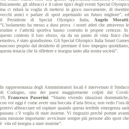
fisicamente, gli abbracci e il calore tipici degli eventi Special Olympics
ma ci ridarà la voglia di mettersi in gioco nuovamente, di risentire
vecchi amici e parlare di sport aspettando un futuro migliore”, ed
il Presidente di Special Olympics Italia,
Angelo Moratti
“L’isolamento ha messo a dura prova i nostri atleti che attraverso le
routine e l’attività sportiva hanno costruito le proprie certezze. In
questo contesto il loro sforzo, sia da un punto di vista fisico che
emotivo, è stato grandissimo. Gli Special Olympics Italia Smart Games
nascono proprio dal desiderio di premiare il loro impegno quotidiano,
questa tenacia che fa riflettere e insegna tanto alla nostra società”.
In rappresentanza degli Amministratori locali è intervenuto il Sindaco
di Codogno, uno dei paesi maggiormente colpiti dal Covid-
19,
Francesco Passerini
: “Stiamo vivendo situazioni drammatiche
con voi oggi è come avere una boccata d’aria fresca; non vedo l’ora di
potervi abbracciare ed ospitare quando questa terribile emergenza sarà
passata: c’è voglia di stare insieme. Vi ringrazio perchè portate avanti
una missione importante: avvicinare sempre più persone allo sport che
è vita ed insegna a stare insieme”.