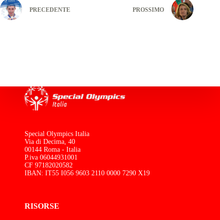
PRECEDENTE
PROSSIMO
Special Olympics Italia
Via di Decima, 40
00144 Roma - Italia
P.iva 06044931001
CF 97182020582
IBAN: IT55 I056 9603 2110 0000 7290 X19
RISORSE