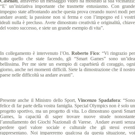
Casellati
, attraverso un messaggio video ha mostrato la sua vicinanza:
“E’ un’iniziativa importante che trasmette entusiasmo. Con grande
impegno state affrontando anche questa prova creando nuovi modi per
andare avanti; la passione non si ferma e con l’impegno ed i vostri
ideali nulla è precluso. Avete dimostrato creatività e originalità, chiave
del vostro successo, e siete un grande esempio di vita”.
In collegamento è intervenuto l’On.
Roberto Fico
: “Vi ringrazio pe
tutto quello che state facendo, gli “Smart Games” sono un’idea
bellissima. Per me siete un esempio di caparbietà di coraggio, ogni
giorno, anche nei momenti difficili. Siete la dimostrazione che il nostro
paese nelle difficoltà sa andare avanti”.
Presente anche il Ministro dello Sport,
Vincenzo Spadafora
: “Sono
felice di far parte della vostra famiglia. Special Olympics non è solo un
progetto sportivo, ma un progetto di vita. Lo dimostrano questi Smart
Games, la capacità di saper trovare nuove strade nonostante
l’annullamento dei Giochi Nazionali di Varese. Andare avanti senza
perdere quel valore sociale e culturale che gli stessi eventi
rappresentano. Noi impareremo qualcosa da questa situazione, voi