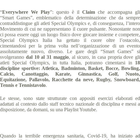
“
Everywhere We Play
”: questo è il
Claim
che accompagna gli
“Smart Games”, emblematico della determinazione che da sempre
contraddistingue gli atleti Special Olympics e, di conseguenza, l’intero
Movimento di cui ne rappresentano il cuore pulsante. Nonostante non
ci possa essere oggi un luogo fisico dove giocare insieme e competere,
Special Olympics Italia ha gettato il cuore oltre l’ostacolo,
cimentandosi per la prima volta nell’organizzazione di un evento
assolutamente nuovo, diverso. Le gare degli “Smart Games” si
svolgeranno
dal 10 al 31 maggio
, al sicuro, in casa propria dove gli
atleti Special Olympics, in tutta Italia, potranno cimentarsi in
18
discipline sportive: Atletica, Badminton, Basket, Bocce, Bowling,
Calcio, Canottaggio, Karate, Ginnastica, Golf, Nuoto,
Equitazione, Pallavolo, Racchette da neve, Rugby, Snowboard,
Tennis e Tennistavolo
.
Le stesse, sono state strutturate con appositi esercizi elaborati ed
adattati al contesto dallo staff tecnico nazionale di disciplina e messi a
disposizione, da domani, su una Playlist Youtube.
Quando la terribile emergenza sanitaria, Covid-19, ha iniziato ad