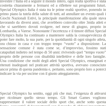
investire l’Italia ed a seguire il mondo intero, ogni realtà sportiva è stata
costretta chiaramente a fermarsi ed a riflettere sui programmi futuri.
Special Olympics Italia è stata tra le prime realtà sportive, ponendo in
primo piano la tutela della salute di tutti, ad annullare un evento quali i
Giochi Nazionali Estivi, la principale manifestazione alla quale stava
lavorando da diversi anni, che avrebbero coinvolto oltre 3mila atleti e
che si sarebbero dovuti svolgere, nel mese di giugno, proprio in
Lombardia, a Varese. Nonostante l’incertezza e il timore diffusi Special
Olympics Italia ha continuato a mantenere salda la consapevolezza di
poter fare molto, la sua parte, per la quotidianità di ogni singolo atleta,
ora chiuso in casa e con troppo tempo “vuoto” a disposizione. La
sensazione comune è stata come se, d’improvviso, fossimo stati
catapultati indietro nel tempo di 50 anni: rivivendo quel “tempo vuoto”
proprio delle persone con disabilità intellettive e delle loro famiglie.
Una condizione che molti degli atleti Special Olympics, emarginati e
ritenuti inadeguati nel praticare attività sportiva, avevano conosciuto
ancor prima di questa pandemia e, pertanto, sono proprio loro a poterci
indicare la via per uscirne con il giusto atteggiamento.
Special Olympics ha sentito, oggi più che mai, l’esigenza di attivarsi
per ricolmare quello stesso tempo. Gli Smart Games vogliono
rappresentare il valore sociale dello sport che, anche sotto questa