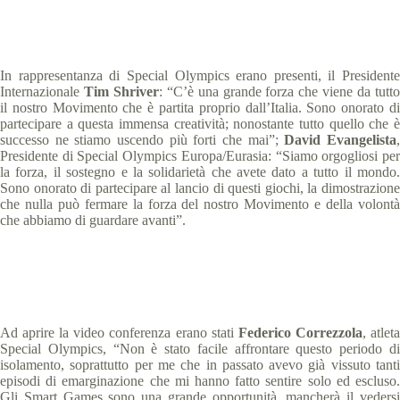
In rappresentanza di Special Olympics erano presenti, il Presidente
Internazionale
Tim Shriver
: “C’è una grande forza che viene da tutt
il nostro Movimento che è partita proprio dall’Italia. Sono onorato di
partecipare a questa immensa creatività; nonostante tutto quello che è
successo ne stiamo uscendo più forti che mai”;
David Evangelista
Presidente di Special Olympics Europa/Eurasia: “Siamo orgogliosi per
la forza, il sostegno e la solidarietà che avete dato a tutto il mondo.
Sono onorato di partecipare al lancio di questi giochi, la dimostrazione
che nulla può fermare la forza del nostro Movimento e della volontà
che abbiamo di guardare avanti”.
Ad aprire la video conferenza erano stati
Federico Correzzola
, atlet
Special Olympics, “Non è stato facile affrontare questo periodo di
isolamento, soprattutto per me che in passato avevo già vissuto tanti
episodi di emarginazione che mi hanno fatto sentire solo ed escluso.
Gli Smart Games sono una grande opportunità, mancherà il vedersi