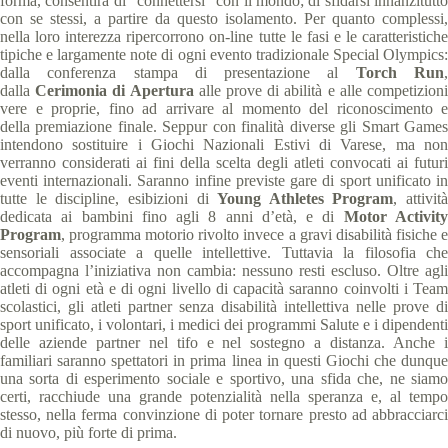
forma, consentirà di “connettersi” con il mondo; di sfidarsi innanzitutto
con se stessi, a partire da questo isolamento. Per quanto complessi,
nella loro interezza ripercorrono on-line tutte le fasi e le caratteristiche
tipiche e largamente note di ogni evento tradizionale Special Olympics:
dalla conferenza stampa di presentazione al
Torch Run
dalla
Cerimonia di Apertura
alle prove di abilità e alle competizion
vere e proprie, fino ad arrivare al momento del riconoscimento e
della premiazione finale. Seppur con finalità diverse gli Smart Games
intendono sostituire i Giochi Nazionali Estivi di Varese, ma non
verranno considerati ai fini della scelta degli atleti convocati ai futuri
eventi internazionali. Saranno infine previste gare di sport unificato in
tutte le discipline, esibizioni di
Young Athletes Program
, attività
dedicata ai bambini fino agli 8 anni d’età, e di
Motor Activit
Program
, programma motorio rivolto invece a gravi disabilità fisiche e
sensoriali associate a quelle intellettive. Tuttavia la filosofia che
accompagna l’iniziativa non cambia: nessuno resti escluso. Oltre agli
atleti di ogni età e di ogni livello di capacità saranno coinvolti i Team
scolastici, gli atleti partner senza disabilità intellettiva nelle prove di
sport unificato, i volontari, i medici dei programmi Salute e i dipendenti
delle aziende partner nel tifo e nel sostegno a distanza. Anche i
familiari saranno spettatori in prima linea in questi Giochi che dunque
una sorta di esperimento sociale e sportivo, una sfida che, ne siamo
certi, racchiude una grande potenzialità nella speranza e, al tempo
stesso, nella ferma convinzione di poter tornare presto ad abbracciarci
di nuovo, più forte di prima.