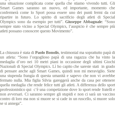
una situazione complicata come quella che stiamo vivendo tutti. Gli
Smart Games saranno un nuovo, ed importante, momento che
confermerà come lo Sport possa essere uno dei punti fermi da cui
ripartire in futuro. Lo spirito di sacrificio degli atleti di Special
Olympics sono da esempio per tutti”.
Giuseppe Abbagnale
: “Sono
sempre stato vicino a Special Olympics, l’auspicio è che sempre più
atleti possano conoscere questo Movimento”.
La chiusura è stata di
Paolo Bonolis
, testimonial ma soprattutto papà di
un atleta: “Sono l’orgoglioso papà di una ragazza che ha vinto la
medaglia d’oro nei 10 metri piani in occasione degli ultimi Giochi
Nazionali di Special Olympics. Lì ho capito che sareste stati in grado
di pensare anche agli Smart Games, quindi non mi meraviglio. Siete
una stupenda frangia di questa umanità e sapevo che non vi avrebbe
fermato nulla. Mia figlia Silvia gareggerà anche da casa per ottenere
quella medaglia che rende felice tutti gli atleti. A differenza dello sport
professionistico qui c’è una competizione dove lo sport rende fratelli e
non avversari. Ci saranno sempre gli stupidi e non ci sarà un vaccino
contro di loro ma non si muore se si cade in un ruscello, si muore solo
se si annega”.