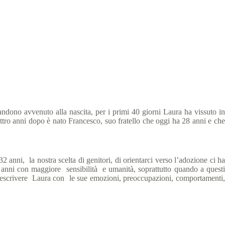
andono avvenuto alla nascita, per i primi 40 giorni Laura ha vissuto in
Quattro anni dopo è nato Francesco, suo fratello che oggi ha 28 anni e che
2 anni, la nostra scelta di genitori, di orientarci verso l’adozione ci ha
i anni con maggiore sensibilità e umanità, soprattutto quando a questi
er descrivere Laura con le sue emozioni, preoccupazioni, comportamenti,