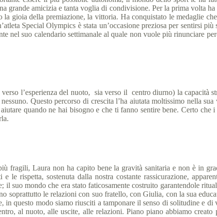
a grande amicizia e tanta voglia di condivisione. Per la prima volta ha po
 la gioia della premiazione, la vittoria. Ha conquistato le medaglie ch
n’atleta Special Olympics è stata un’occasione preziosa per sentirsi più 
ante nel suo calendario settimanale al quale non vuole più rinunciare pe
erso l’esperienza del nuoto, sia verso il centro diurno) la capacità str
ere nessuno. Questo percorso di crescita l’ha aiutata moltissimo nella sua
aiutare quando ne hai bisogno e che ti fanno sentire bene. Certo che i mo
la.
 fragili, Laura non ha capito bene la gravità sanitaria e non è in grad
i e le rispetta, sostenuta dalla nostra costante rassicurazione, appar
 il suo mondo che era stato faticosamente costruito garantendole rituali 
no soprattutto le relazioni con suo fratello, con Giulia, con la sua educ
e, in questo modo siamo riusciti a tamponare il senso di solitudine e d
entro, al nuoto, alle uscite, alle relazioni. Piano piano abbiamo creato p