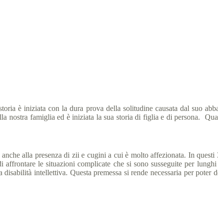
ura sull’abbandono e l’isolamento inizia dall’amore della sua famiglia
Olympics Italia
3 Maggio 2020
News
,
Storie
7 min
toria è iniziata con la dura prova della solitudine causata dal suo abb
della nostra famiglia ed è iniziata la sua storia di figlia e di persona. 
nche alla presenza di zii e cugini a cui è molto affezionata. In questi 3
i affrontare le situazioni complicate che si sono susseguite per lungh
ua disabilità intellettiva. Questa premessa si rende necessaria per pot