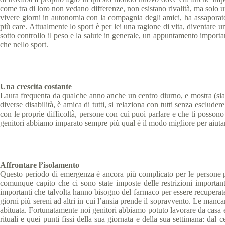
come tra di loro non vedano differenze, non esistano rivalità, ma solo un
vivere giorni in autonomia con la compagnia degli amici, ha assaporato
più care. Attualmente lo sport è per lei una ragione di vita, diventare u
sotto controllo il peso e la salute in generale, un appuntamento import
che nello sport.
Una crescita costante
Laura frequenta da qualche anno anche un centro diurno, e mostra (sia v
diverse disabilità, è amica di tutti, si relaziona con tutti senza esclud
con le proprie difficoltà, persone con cui puoi parlare e che ti possono 
genitori abbiamo imparato sempre più qual è il modo migliore per aiutar
Affrontare l’isolamento
Questo periodo di emergenza è ancora più complicato per le persone più
comunque capito che ci sono state imposte delle restrizioni important
importanti che talvolta hanno bisogno del farmaco per essere recuperate;
giorni più sereni ad altri in cui l’ansia prende il sopravvento. Le manca
abituata. Fortunatamente noi genitori abbiamo potuto lavorare da casa 
rituali e quei punti fissi della sua giornata e della sua settimana: dal c