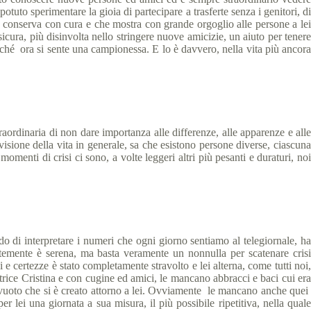
tuto sperimentare la gioia di partecipare a trasferte senza i genitori, di
e conserva con cura e che mostra con grande orgoglio alle persone a lei
sicura, più disinvolta nello stringere nuove amicizie, un aiuto per tenere
rché ora si sente una campionessa. E lo è davvero, nella vita più ancora
aordinaria di non dare importanza alle differenze, alle apparenze e alle
 visione della vita in generale, sa che esistono persone diverse, ciascuna
menti di crisi ci sono, a volte leggeri altri più pesanti e duraturi, noi
o di interpretare i numeri che ogni giorno sentiamo al telegiornale, ha
entemente è serena, ma basta veramente un nonnulla per scatenare crisi
e certezze è stato completamente stravolto e lei alterna, come tutti noi,
atrice Cristina e con cugine ed amici, le mancano abbracci e baci cui era
i vuoto che si è creato attorno a lei. Ovviamente le mancano anche quei
er lei una giornata a sua misura, il più possibile ripetitiva, nella quale