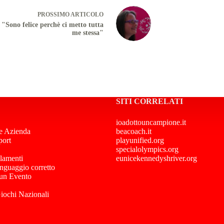
PROSSIMO
ARTICOLO
 "Sono felice perchè ci metto tutta
me stessa"
SITI CORRELATI
ioadottouncampione.it
e Azienda
beacoach.it
port
playunified.org
specialolympics.org
lamenti
eunicekennedyshriver.org
inguaggio corretto
 un Evento
Giochi Nazionali