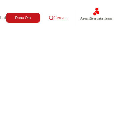
i più
Cerca...
Dona Ora
Area Riservata Team