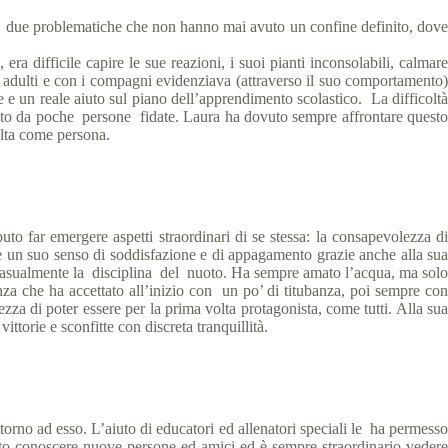
tà, due problematiche che non hanno mai avuto un confine definito, dove
ra difficile capire le sue reazioni, i suoi pianti inconsolabili, calmare
li adulti e con i compagni evidenziava (attraverso il suo comportamento)
e e un reale aiuto sul piano dell’apprendimento scolastico. La difficoltà
sto da poche persone fidate. Laura ha dovuto sempre affrontare questo
colta come persona.
 far emergere aspetti straordinari di se stessa: la consapevolezza di
e un suo senso di soddisfazione e di appagamento grazie anche alla sua
’ casualmente la disciplina del nuoto. Ha sempre amato l’acqua, ma solo
nza che ha accettato all’inizio con un po’ di titubanza, poi sempre con
za di poter essere per la prima volta protagonista, come tutti. Alla sua
vittorie e sconfitte con discreta tranquillità.
orno ad esso. L’aiuto di educatori ed allenatori speciali le ha permesso
tto conoscere nuove persone ed amici ed è sempre straordinario vedere