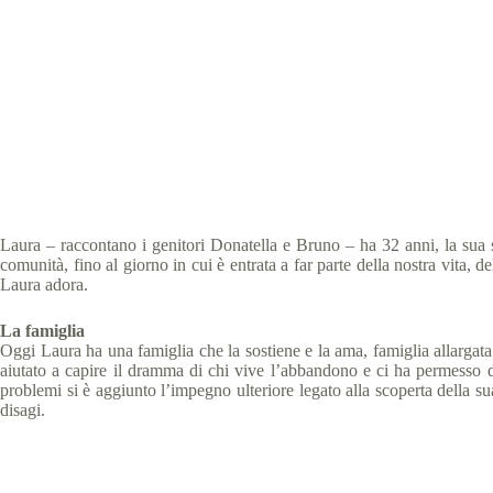
La rivincita di La
Special 
Laura – raccontano i genitori Donatella e Bruno – ha 32 anni, la sua s
comunità, fino al giorno in cui è entrata a far parte della nostra vita, 
Laura adora.
La famiglia
Oggi Laura ha una famiglia che la sostiene e la ama, famiglia allargata a
aiutato a capire il dramma di chi vive l’abbandono e ci ha permesso d
problemi si è aggiunto l’impegno ulteriore legato alla scoperta della s
disagi.