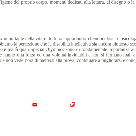
igiene del proprio corpo, momenti dedicati alla lettura, al disegno o la c
importante nella vita di tutti noi apportando i benefici fisici e psicolo
 abbiamo la percezione che la disabilità intellettiva sia ancora piuttosto
 e realtà quali Special Olympics sono di fondamentale importanza anche
 che hanno una forza ed una volontà invidiabili e non si fermano mai
 non vede l’ora di mettersi alla prova, continuare a migliorarsi e conqu