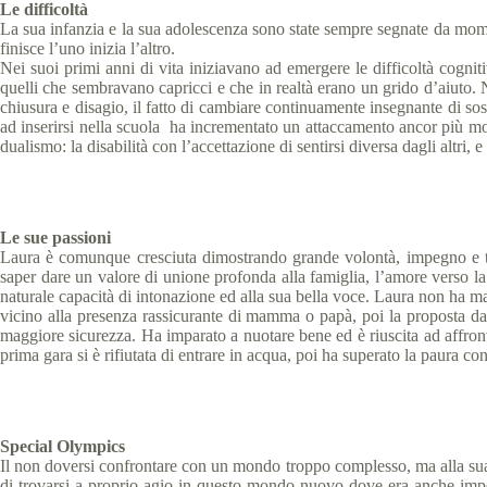
Le difficoltà
La sua infanzia e la sua adolescenza sono state sempre segnate da momen
finisce l’uno inizia l’altro.
Nei suoi primi anni di vita iniziavano ad emergere le difficoltà cogniti
quelli che sembravano capricci e che in realtà erano un grido d’aiuto. 
chiusura e disagio, il fatto di cambiare continuamente insegnante di sost
ad inserirsi nella scuola ha incrementato un attaccamento ancor più m
dualismo: la disabilità con l’accettazione di sentirsi diversa dagli altr
Le sue passioni
Laura è comunque cresciuta dimostrando grande volontà, impegno e tena
saper dare un valore di unione profonda alla famiglia, l’amore verso 
naturale capacità di intonazione ed alla sua bella voce. Laura non ha 
vicino alla presenza rassicurante di mamma o papà, poi la proposta da 
maggiore sicurezza. Ha imparato a nuotare bene ed è riuscita ad affront
prima gara si è rifiutata di entrare in acqua, poi ha superato la paura con
Special Olympics
Il non doversi confrontare con un mondo troppo complesso, ma alla sua po
di trovarsi a proprio agio in questo mondo nuovo dove era anche impor