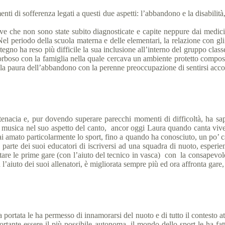
ti di sofferenza legati a questi due aspetti: l’abbandono e la disabili
ve che non sono state subito diagnosticate e capite neppure dai medici, e
Nel periodo della scuola materna e delle elementari, la relazione con g
egno ha reso più difficile la sua inclusione all’interno del gruppo class
orboso con la famiglia nella quale cercava un ambiente protetto compo
i, e la paura dell’abbandono con la perenne preoccupazione di sentirsi ac
cia e, pur dovendo superare parecchi momenti di difficoltà, ha saputo
la musica nel suo aspetto del canto, ancor oggi Laura quando canta viv
mai amato particolarmente lo sport, fino a quando ha conosciuto, un po
parte dei suoi educatori di iscriversi ad una squadra di nuoto, esperie
are le prime gare (con l’aiuto del tecnico in vasca) con la consapevolez
 l’aiuto dei suoi allenatori, è migliorata sempre più ed ora affronta gare, 
rtata le ha permesso di innamorarsi del nuoto e di tutto il contesto att
tante essere il più possibile autonoma, il mondo dello sport le ha fa