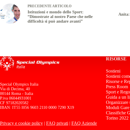
PRECEDENTE
ARTICOLO
Istituzioni e mondo dello Sport:
Anita:
“Dimostrate al nostro Paese che nelle
difficoltà si può andare avanti”
RISORSE
Sostieni
Sostieni com
Risorse e Re
Special Olympics Italia
Press Room
Via di Decima, 40
Sport e Rego
00144 Roma - Italia
Guida a un l
P.iva 06044931001
Organizzare
CF 97182020582
Moduli Gare
IBAN: IT55 I056 9603 2110 0000 7290 X19
Classifiche 
Torino 2022
Privacy e cookie policy
|
FAQ privati
|
FAQ Aziende