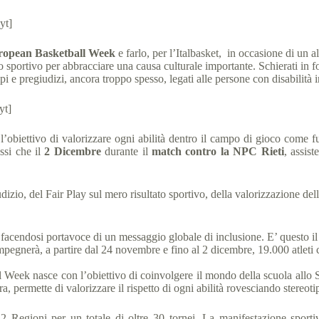
yt]
ropean Basketball Week
e farlo, per l’Italbasket, in occasione di un 
portivo per abbracciare una causa culturale importante. Schierati in form
i e pregiudizi, ancora troppo spesso, legati alle persone con disabilità in
yt]
l’obiettivo di valorizzare ogni abilità dentro il campo di gioco come 
essi che il
2 Dicembre
durante il
match contro la NPC Rieti
, assis
udizio, del Fair Play sul mero risultato sportivo, della valorizzazione del
facendosi portavoce di un messaggio globale di inclusione. E’ questo i
erà, a partire dal 24 novembre e fino al 2 dicembre, 19.000 atleti con 
Week nasce con l’obiettivo di coinvolgere il mondo della scuola allo S
ra, permette di valorizzare il rispetto di ogni abilità rovesciando stereoti
12 Regioni per un totale di oltre 30 tornei. La manifestazione sportiv