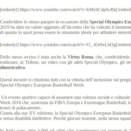
[embedyt] https://www.youtube.com/watch?v=kMyhCdpScRk[/embed
Condividere lo stesso parquet in occasione della
Special Olympics Eu
2019 ha dato un valore aggiunto all’incontro che ha valicato il momento s
di quanto lo sport possa essere lo strumento ideale per abbattere stereotip
[embedyt] https://www.youtube.com/watch?v=O_-Kb9xLbOg[/embed
Dello stesso avviso è stata anche la
Virtus Roma
, che, condividendo 
realizzare, al Tellene, un video con gli atleti Special Olympics, gli st
dimostrativa
.
Questi incontri si chiudono tutti con la vittoria dell’inclusione sul pregi
Special Olympics European Basketball Week.
Un evento sportivo capace di assumere una valenza sociale e culturale 
Week 2018 che, sostenuta da FIBA Europa e Euroleague Basketball, impegn
tornei di pallacanestro.
Giunta alla sua XV edizione, la Special Olympics European Basketball 
e senza disabilità intellettive. Perchè giocare insieme, nella stessa squad
In Italia sono oltre 4.000 gli atleti che scenderanno sul parquet di 