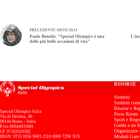
PRECEDENTE
ARTICOLO
Paolo Bonolis: “Special Olympics è una
L'inc
delle più belle occasioni di vita”
RISORSE
Sostieni
Sostieni com
Risorse e Re
Special Olympics Italia
Press Room
Via di Decima, 40
Sport e Rego
00144 Roma - Italia
Guida a un l
P.iva 06044931001
Organizzare
CF 97182020582
Moduli Gare
IBAN: IT55 I056 9603 2110 0000 7290 X19