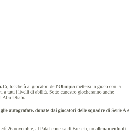
4 min
6.15
, toccherà ai giocatori dell‘
Olimpia
mettersi in gioco con la
a tutti i livelli di abilità. Sotto canestro giocheranno anche
d Abu Dhabi.
glie autografate, donate dai giocatori delle squadre di Serie A e
 lunedì 26 novembre, al PalaLeonessa di Brescia, un
allenamento di