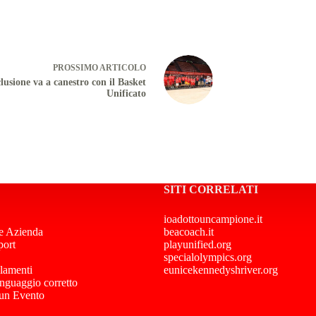
PROSSIMO
ARTICOLO
lusione va a canestro con il Basket
Unificato
SITI CORRELATI
ioadottouncampione.it
e Azienda
beacoach.it
port
playunified.org
specialolympics.org
lamenti
eunicekennedyshriver.org
inguaggio corretto
 un Evento