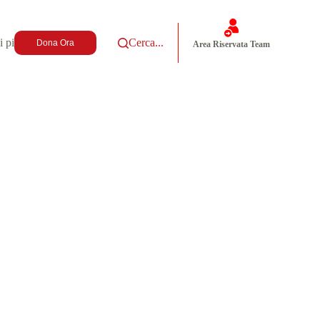
i più
Cerca...
Dona Ora
Area Riservata Team