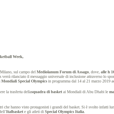
ia Milano e Virtus Roma si allenano con gli Atleti Special Olympics
Italia
28 Novembre 2018
comunicati stampa
,
News
sketball Week,
 a Milano, sul campo del
Mediolanum Forum di Assago
, dove,
alle h 1
rrà rilanciato il messaggio universale di inclusione attraverso lo sport, 
 Mondiali Special Olympics
in programma dal 14 al 21 marzo 2019 a
ere la trasferta della
squadra di basket
ai Mondiali di Abu Dhabi le
ma
tri che hanno visto protagonisti i grandi del basket. Si è svolto infatti
ell’
Italbasket
e gli atleti di
Special Olympics Italia
.