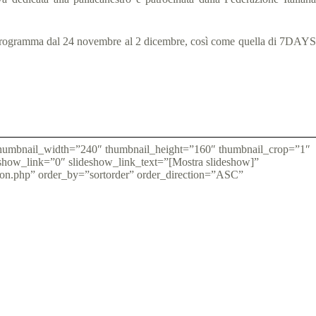
in programma dal 24 novembre al 2 dicembre, così come quella di 7DAYS
″ thumbnail_width=”240″ thumbnail_height=”160″ thumbnail_crop=”1″
how_link=”0″ slideshow_link_text=”[Mostra slideshow]”
tion.php” order_by=”sortorder” order_direction=”ASC”