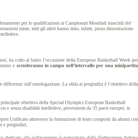
allenamento per le qualificazioni ai Campionati Mondiali maschili del
azioni miste, tutti gli atleti hanno dato, infatti, piena dimostrazione
tellettive.
fuori, ha colto al balzo l’occasione della European Basketball Week per
teranno e
scenderanno in campo nell’intervallo per una minipartit
le differenze sull’omologazione. La sfida ai pregiudizi è l’obiettivo della
l principale obiettivo della Special Olympics European Basketball
e senza disabilità intellettive, provenienti da 35 paesi europei, in
port Unificato attraverso la formazione di team composti da alunni con
pi e pregiudizi.
a dedicata alla pallacanestro è patrocinata dalla Federazione Italiana