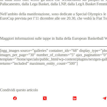
Pallacanestro, dalla Lega Basket, dalla LNP, dalla LegA Basket Femmi
Nell’ambito della manifestazione, sono dedicate a Special Olympics l
EuroCup prevista per l’11 dicembre alle ore 20.30, che vedrà la Fiat T
Maggiori informazioni sulle tappe in Italia della European Basketball W
[ngg_images source=”galleries” container_ids=”68″ display_type=”p
images_per_page=”30″ number_of_columns=”5″ ajax_pagination=”0″ 
template=”/home/specialo/public_html/wp-content/plugins/nextgen-gal
returns=”included” maximum_entity_count=”500″]
Condividi questo articolo