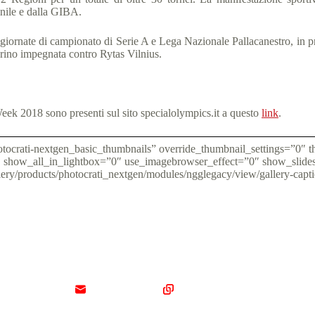
nile e dalla GIBA.
e giornate di campionato di Serie A e Lega Nazionale Pallacanestro, 
orino impegnata contro Rytas Vilnius.
eek 2018 sono presenti sul sito specialolympics.it a questo
link
.
hotocrati-nextgen_basic_thumbnails” override_thumbnail_settings=”0
show_all_in_lightbox=”0″ use_imagebrowser_effect=”0″ show_slides
lery/products/photocrati_nextgen/modules/ngglegacy/view/gallery-cap