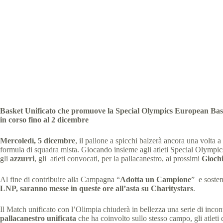
Italbasket, Olimp
Special Olympics 
Basket Unificato che promuove la Special Olympics European Ba
in corso fino al 2 dicembre
Mercoledì,
5 dicembre
, il pallone a spicchi balzerà ancora una volta
formula di squadra mista. Giocando insieme agli atleti Special Olympics ve
gli
azzurri
, gli atleti convocati, per la pallacanestro, ai prossimi
Giochi
Al fine di contribuire alla Campagna “
Adotta un Campione
” e sosten
LNP, saranno messe in queste ore all’asta su Charitystars
.
Il Match unificato con l’Olimpia chiuderà in bellezza una serie di incon
pallacanestro unificata
che ha coinvolto sullo stesso campo, gli atleti d