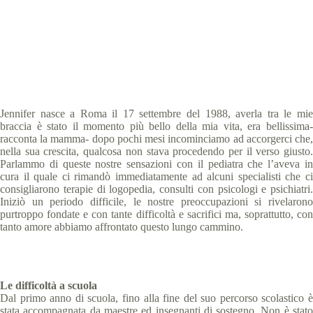
Special Olympics Italia
19 Giugno 2018
Abu Dhabi 2019 storie
,
Storie
3 min
Jennifer nasce a Roma il 17 settembre del 1988, averla tra le mie
braccia è stato il momento più bello della mia vita, era bellissima-
racconta la mamma- dopo pochi mesi incominciamo ad accorgerci che,
nella sua crescita, qualcosa non stava procedendo per il verso giusto.
Parlammo di queste nostre sensazioni con il pediatra che l’aveva in
cura il quale ci rimandò immediatamente ad alcuni specialisti che ci
consigliarono terapie di logopedia, consulti con psicologi e psichiatri.
Iniziò un periodo difficile, le nostre preoccupazioni si rivelarono
purtroppo fondate e con tante difficoltà e sacrifici ma, soprattutto, con
tanto amore abbiamo affrontato questo lungo cammino.
Le difficoltà a scuola
Dal primo anno di scuola, fino alla fine del suo percorso scolastico è
stata accompagnata da maestre ed insegnanti di sostegno. Non è stato