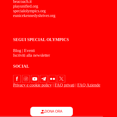
beacoach.it
playunified.org
specialolympics.org
eunicekennedyshriver.org
SEGUI SPECIAL OLYMPICS
Blog
|
Eventi
Iscriviti alla newsletter
SOCIAL
Privacy e cookie policy
|
FAQ privati
|
FAQ Aziende
DONA ORA