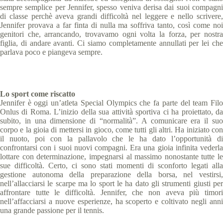
sempre semplice per Jennifer, spesso veniva derisa dai suoi compagni
di classe perchè aveva grandi difficoltà nel leggere e nello scrivere,
Jennifer provava a far finta di nulla ma soffriva tanto, così come noi
genitori che, arrancando, trovavamo ogni volta la forza, per nostra
figlia, di andare avanti. Ci siamo completamente annullati per lei che
parlava poco e piangeva sempre.
Lo sport come riscatto
Jennifer è oggi un’atleta Special Olympics che fa parte del team Filo
Onlus di Roma. L’inizio della sua attività sportiva ci ha proiettato, da
subito, in una dimensione di “normalità”. A comunicare era il suo
corpo e la gioia di mettersi in gioco, come tutti gli altri. Ha iniziato con
il nuoto, poi con la pallavolo che le ha dato l’opportunità di
confrontarsi con i suoi nuovi compagni. Era una gioia infinita vederla
lottare con determinazione, impegnarsi al massimo nonostante tutte le
sue difficoltà. Certo, ci sono stati momenti di sconforto legati alla
gestione autonoma della preparazione della borsa, nel vestirsi,
nell’allacciarsi le scarpe ma lo sport le ha dato gli strumenti giusti per
affrontare tutte le difficoltà. Jennifer, che non aveva più timori
nell’affacciarsi a nuove esperienze, ha scoperto e coltivato negli anni
una grande passione per il tennis.