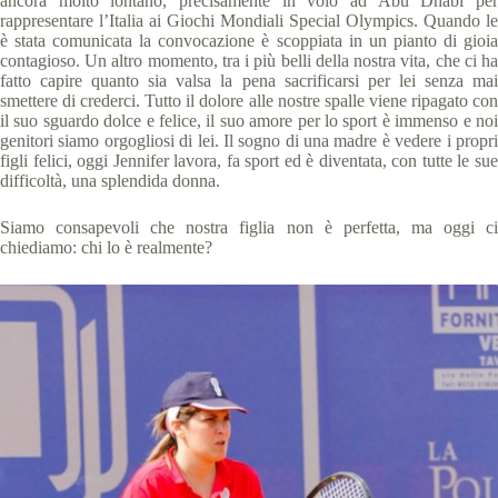
ancora molto lontano, precisamente in volo ad Abu Dhabi per
rappresentare l’Italia ai Giochi Mondiali Special Olympics. Quando le
è stata comunicata la convocazione è scoppiata in un pianto di gioia
contagioso. Un altro momento, tra i più belli della nostra vita, che ci ha
fatto capire quanto sia valsa la pena sacrificarsi per lei senza mai
smettere di crederci. Tutto il dolore alle nostre spalle viene ripagato con
il suo sguardo dolce e felice, il suo amore per lo sport è immenso e noi
genitori siamo orgogliosi di lei. Il sogno di una madre è vedere i propri
figli felici, oggi Jennifer lavora, fa sport ed è diventata, con tutte le sue
difficoltà, una splendida donna.
Siamo consapevoli che nostra figlia non è perfetta, ma oggi ci
chiediamo: chi lo è realmente?