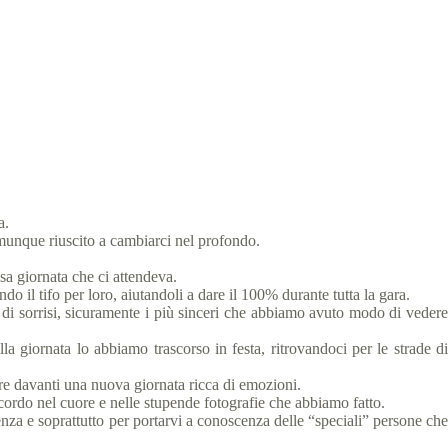
a.
omunque riuscito a cambiarci nel profondo.
osa giornata che ci attendeva.
ndo il tifo per loro, aiutandoli a dare il 100% durante tutta la gara.
ere di sorrisi, sicuramente i più sinceri che abbiamo avuto modo di vedere
la giornata lo abbiamo trascorso in festa, ritrovandoci per le strade di
ere davanti una nuova giornata ricca di emozioni.
ricordo nel cuore e nelle stupende fotografie che abbiamo fatto.
nza e soprattutto per portarvi a conoscenza delle “speciali” persone che