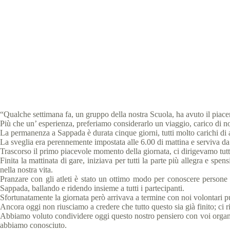
Specia
“Qualche settimana fa, un gruppo della nostra Scuola, ha avuto il piace
Più che un’ esperienza, preferiamo considerarlo un viaggio, carico di no
La permanenza a Sappada è durata cinque giorni, tutti molto carichi di at
La sveglia era perennemente impostata alle 6.00 d
i mattina e serviva da
Trascorso il primo piacevole momento della giornata, ci dirigevamo tutti ve
Finita la mattinata di gare, iniziava per tutti la parte più allegra e sp
nella nostra vita.
Pranzare con gli atleti è stato un ottimo modo per conoscere persone mer
Sappada, ballando e ridendo insieme a tutti i partecipanti.
Sfortunatamente la giornata però arrivava a termine con noi volontari pu
Ancora oggi non riusciamo a credere che tutto questo sia già finito; ci r
Abbiamo voluto condividere oggi questo nostro pensiero con voi organizz
abbiamo conosciuto.