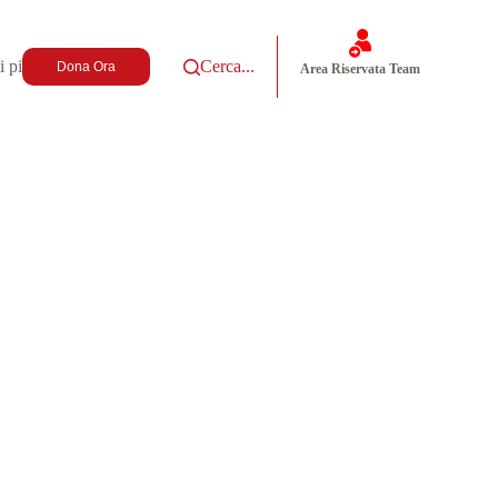
i più
Cerca...
Dona Ora
Area Riservata Team