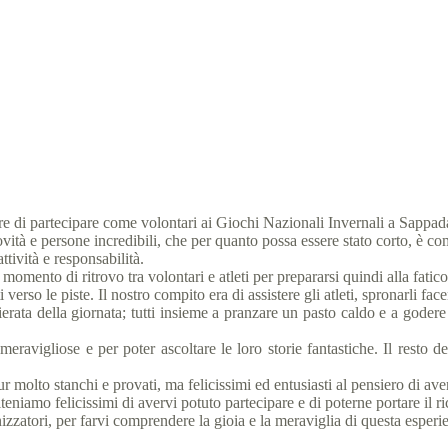
La capacità di sorprendere
l Olympics Italia
28 Febbraio 2020
scuola
2 min
re di partecipare come volontari ai Giochi Nazionali Invernali a Sappad
vità e persone incredibili, che per quanto possa essere stato corto, è c
tività e responsabilità.
 momento di ritrovo tra volontari e atleti per prepararsi quindi alla fatic
rso le piste. Il nostro compito era di assistere gli atleti, spronarli face
ensierata della giornata; tutti insieme a pranzare un pasto caldo e a god
avigliose e per poter ascoltare le loro storie fantastiche. Il resto del
r molto stanchi e provati, ma felicissimi ed entusiasti al pensiero di av
iteniamo felicissimi di avervi potuto partecipare e di poterne portare il 
atori, per farvi comprendere la gioia e la meraviglia di questa esperie