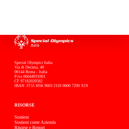
Special Olympics Italia
Via di Decima, 40
00144 Roma - Italia
P.iva 06044931001
CF 97182020582
IBAN: IT55 I056 9603 2110 0000 7290 X19
RISORSE
Sostieni
Sostieni come Azienda
Risorse e Report