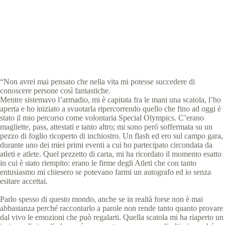
Special Olympics Italia
22 Aprile 2021
News
2 min
“Non avrei mai pensato che nella vita mi potesse succedere di
conoscere persone così fantastiche.
Mentre sistemavo l’armadio, mi è capitata fra le mani una scatola, l’ho
aperta e ho iniziato a svuotarla ripercorrendo quello che fino ad oggi è
stato il mio percorso come volontaria Special Olympics. C’erano
magliette, pass, attestati e tanto altro; mi sono peró soffermata su un
pezzo di foglio ricoperto di inchiostro. Un flash ed ero sul campo gara,
durante uno dei miei primi eventi a cui ho partecipato circondata da
atleti e atlete. Quel pezzetto di carta, mi ha ricordato il momento esatto
in cui è stato riempito: erano le firme degli Atleti che con tanto
entusiasmo mi chiesero se potevano farmi un autografo ed io senza
esitare accettai.
Parlo spesso di questo mondo, anche se in realtà forse non è mai
abbastanza perché raccontarlo a parole non rende tanto quanto provare
dal vivo le emozioni che può regalarti. Quella scatola mi ha riaperto un