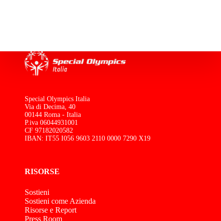
Special Olympics Italia
Via di Decima, 40
00144 Roma - Italia
P.iva 06044931001
CF 97182020582
IBAN: IT55 I056 9603 2110 0000 7290 X19
RISORSE
Sostieni
Sostieni come Azienda
Risorse e Report
Press Room